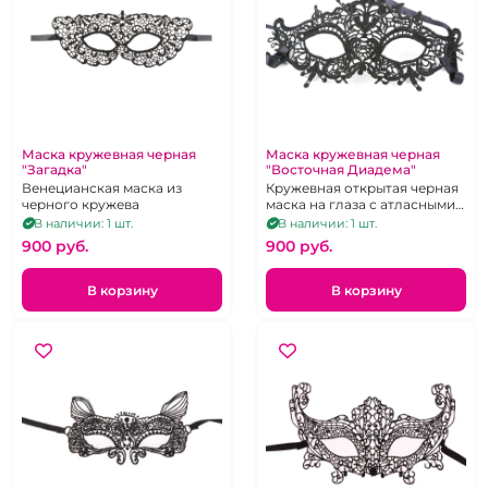
Маска кружевная черная
Маска кружевная черная
"Загадка"
"Восточная Диадема"
Венецианская маска из
Кружевная открытая черная
черного кружева
маска на глаза с атласными
завязочками
В наличии: 1 шт.
В наличии: 1 шт.
900 pуб.
900 pуб.
В корзину
В корзину