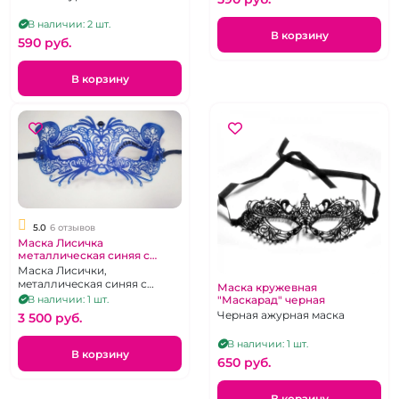
В наличии: 2 шт.
В корзину
590 pуб.
В корзину
5.0
6 отзывов
Маска Лисичка
металлическая синяя с
черными бусинами
Маска Лисички,
металлическая синяя с
Маска кружевная
черными бусинами
В наличии: 1 шт.
"Маскарад" черная
Черная ажурная маска
3 500 pуб.
В наличии: 1 шт.
В корзину
650 pуб.
В корзину