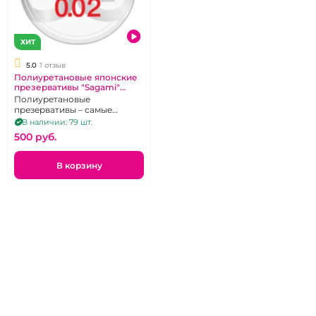
ХИТ
5.0
1 отзыв
Полиуретановые японские
презервативы "Sagami"
Original 2 микрона
Полиуретановые
презервативы – самые
тонкие в мире, 1 шт
В наличии: 79 шт.
500 pуб.
В корзину