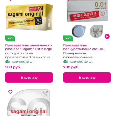
ХИТ
ХИТ
Презервативы увеличеного
Презервативы
размера "Sagami" Extra large
полиуретановые самые
тонкие "Sagami" Original 0,01
полиуретановые
Презервативы
мм
презервативы 0.02 микрона
гипоаллергенные
увеличенного размера! Цена
полиуретановые самые
В наличии: 151 шт.
В наличии: 139 шт.
за 1 штуку
чувствительные в мире. Цена
500 pуб.
700 pуб.
за 1 штуку
В корзину
В корзину