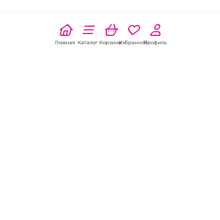
Главная
Каталог
Корзина
Избранное
Профиль
Наши соц
сети:
Если есть
вопросы:
КОНТАКТЫ В НИКЕЛЕ
8 (800) 301-70-69
intimhouse@mail.ru