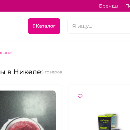
Бренды
П
Каталог
льные
ы в Никеле
5 товаров