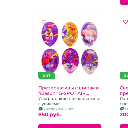
ХИТ
Х
Презервативы с шипами
Св
"Elasun" G-SPOT AIR
пр
BAGX5 в кейсе 1 шт
Ультратонкие презервативы
Ne
Лат
с усиками
пре
раз
В наличии: 7 шт.
В 
850 pуб.
20