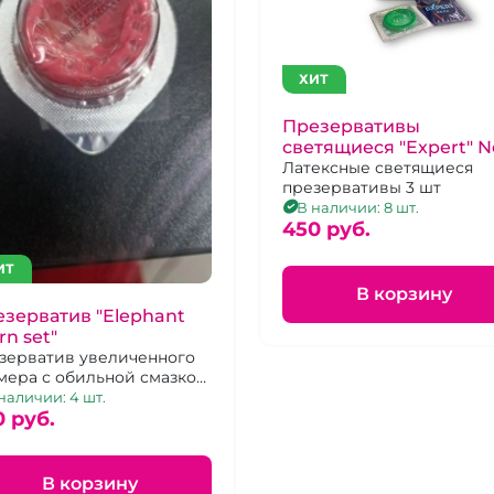
ХИТ
Презервативы
светящиеся "Expert" 
3 шт.
Латексные светящиеся
презервативы 3 шт
В наличии: 8 шт.
450 pуб.
ИТ
В корзину
зерватив "Elephant
rn set"
зерватив увеличенного
мера с обильной смазкой
ополнительным
наличии: 4 шт.
ьефом для стимуляции
0 pуб.
В корзину