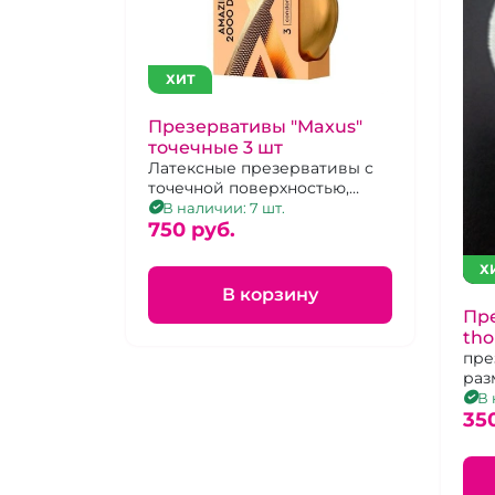
ХИТ
Презервативы "Maxus"
точечные 3 шт
Латексные презервативы с
точечной поверхностью,
упаковка 3 шт.
В наличии: 7 шт.
750 pуб.
Х
В корзину
Пре
tho
пре
раз
и д
В 
рел
35