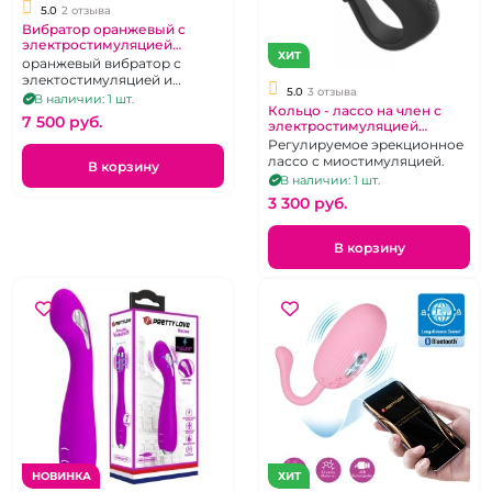
5.0
2 отзыва
Вибратор оранжевый с
электростимуляцией
ХИТ
"Огонь"
оранжевый вибратор с
электостимуляцией и
5.0
3 отзыва
клиторальным отростком
В наличии: 1 шт.
Кольцо - лассо на член с
7 500 pуб.
электростимуляцией
регулируемый диаметр "S-
Регулируемое эрекционное
hande" Lightning ring черное
лассо с миостимуляцией.
В корзину
В наличии: 1 шт.
3 300 pуб.
В корзину
НОВИНКА
ХИТ