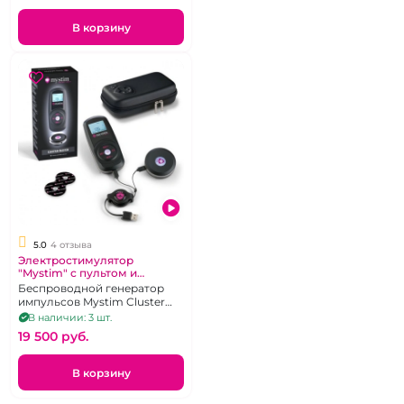
В корзину
5.0
4 отзыва
Электростимулятор
"Mystim" с пультом и
приёмником
Беспроводной генератор
импульсов Mystim Cluster
Buster
В наличии: 3 шт.
19 500 pуб.
В корзину