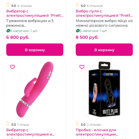
5.0
4 отзыва
5.0
6 отзывов
Вибратор с
Вибро пуля с
электростимуляцией "Pretty
электростимуляцией "Pretty
Love" Hector фиолетовый
love" Doreen управление с
7 режимов вибрации и 5
Миниатюрное вибро яйцо из
приложения.
режимов
нежно розового силикона.
электростимуляции
В наличии: 1 шт.
В наличии: 1 шт.
6 800 pуб.
8 500 pуб.
В корзину
В корзину
5.0
1 отзыв
5.0
2 отзыва
Вибратор с
Пробка - елочка для
электростимуляцией и
электростимуляции
клиторальной стимуляцией
"Electroshok"