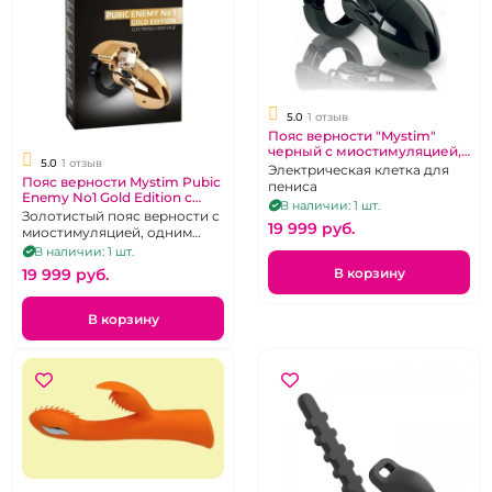
5.0
1 отзыв
Пояс верности "Mystim"
черный с миостимуляцией, 1
5.0
1 отзыв
металлический и 5
Электрическая клетка для
Пояс верности Mystim Pubic
пластмассовых замочков
пениса
Enemy No1 Gold Edition с
В наличии: 1 шт.
миостимуляцией
Золотистый пояс верности с
19 999 pуб.
миостимуляцией, одним
металлическим замочком и
В наличии: 1 шт.
пятью пластиковыми
В корзину
19 999 pуб.
пломбами
В корзину