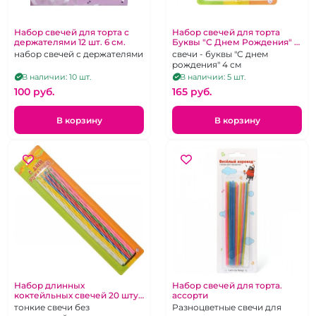
Набор свечей для торта с
Набор свечей для торта
держателями 12 шт. 6 см.
Буквы "С Днем Рождения" 4
см.
набор свечей с держателями
свечи - буквы "С днем
рождения" 4 см
В наличии: 10 шт.
В наличии: 5 шт.
100 pуб.
165 pуб.
В корзину
В корзину
Набор длинных
Набор свечей для торта.
коктейльных свечей 20 штук
ассорти
длина 20 см.
тонкие свечи без
Разноцветные свечи для