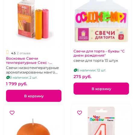
Свечи для торта - буквы "С
4.5
2 отзыва
днем рождения"
Восковые Свечи
свечи для торта 13 штук
температурные Секс -
набор из 2 штук "Wax Play"
Свечи низкотемпературные
В наличии: 12 шт.
To heat up
ароматизированны манго
275 pуб.
55-60 градусов, с
В наличии: 2 шт.
пряностями 45-50
1 799 pуб.
В корзину
В корзину