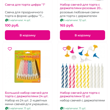
Свеча для торта цифра "1"
Набор свечей для торта с
держателями розовые 20
шт.
Свеча для праздничного
розовые любовные свечи
торта в форме цифры "1",
для торта с держателем
декорированная глазурью с
В наличии: 4 шт.
В наличии: 12 шт.
цветной кондитерской
100 pуб.
165 pуб.
посыпкой.
В корзину
В корзину
Большой набор свечей для
Набор свечей для торта с
торта с держателями 24 шт.
держателями 12 шт.
Набор из 24 шт. 2-хцветных
набор свечей с держателями
мини-свечей для украшения
торта с белыми
В наличии: 11 шт.
В наличии: 11 шт.