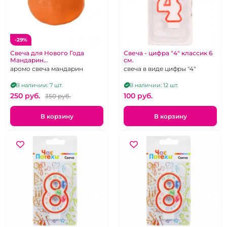
-29%
Свеча для Нового Года
Свеча - цифра "4" классик 6
Мандарин
см.
ароматизированная
аромо свеча мандарин
свеча в виде цифры "4"
В наличии: 7 шт.
В наличии: 12 шт.
250 pуб.
100 pуб.
350 pуб.
В корзину
В корзину