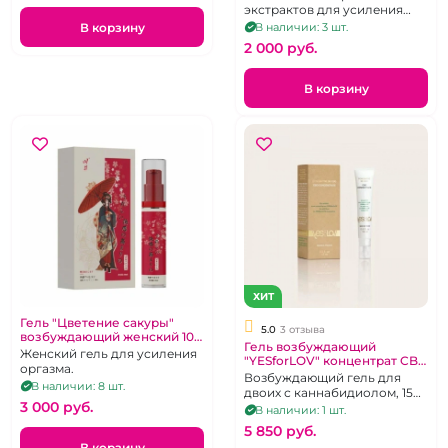
экстрактов для усиления
оргазма
В корзину
В наличии: 3 шт.
2 000 pуб.
В корзину
ХИТ
Гель "Цветение сакуры"
5.0
3 отзыва
возбуждающий женский 10
Гель возбуждающий
мл
Женский гель для усиления
"YESforLOV" концентрат CBD
оргазма.
15 мл
Возбуждающий гель для
В наличии: 8 шт.
двоих с каннабидиолом, 15
3 000 pуб.
мл
В наличии: 1 шт.
5 850 pуб.
В корзину