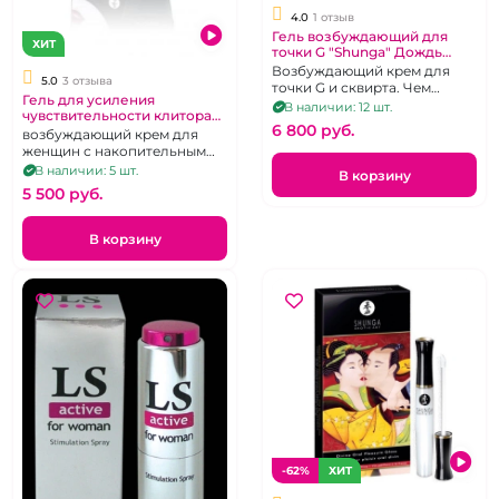
4.0
1 отзыв
Гель возбуждающий для
ХИТ
точки G "Shunga" Дождь
любви
Возбуждающий крем для
5.0
3 отзыва
точки G и сквирта. Чем
Гель для усиления
больше пользоваться — тем
В наличии: 12 шт.
чувствительности клитора
сильнее эффект!
6 800 pуб.
«Shunga» Тайный сад
возбуждающий крем для
женщин с накопительным
эффектом
В наличии: 5 шт.
В корзину
5 500 pуб.
В корзину
-62%
ХИТ