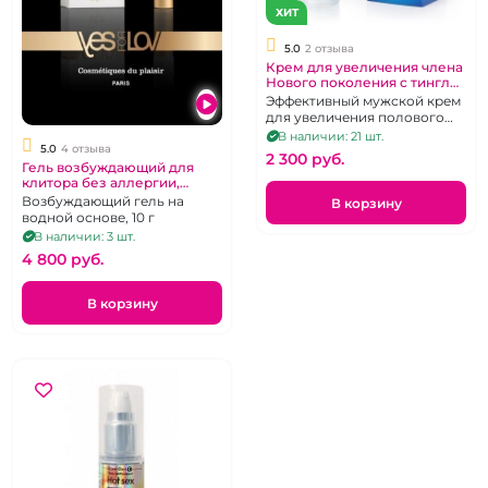
ХИТ
5.0
2 отзыва
Крем для увеличения члена
Нового поколения c тингл
эффектом "Big Pen"
Эффективный мужской крем
для увеличения полового
члена с Tingle-эффектом, 50 г
В наличии: 21 шт.
5.0
4 отзыва
2 300 pуб.
Гель возбуждающий для
клитора без аллергии,
парабенов, силикона и
Возбуждающий гель на
В корзину
охлаждения "YESforLOV"
водной основе, 10 г
В наличии: 3 шт.
4 800 pуб.
В корзину