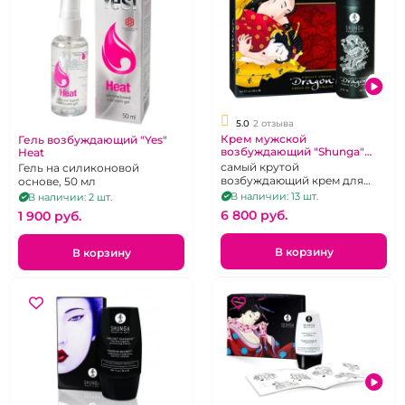
5.0
2 отзыва
Крем мужской
Гель возбуждающий "Yes"
возбуждающий "Shunga"
Heat
Дракон
самый крутой
Гель на силиконовой
возбуждающий крем для
основе, 50 мл
мужчин
В наличии: 13 шт.
В наличии: 2 шт.
6 800 pуб.
1 900 pуб.
В корзину
В корзину