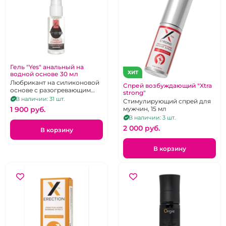
Гель "Yes" анальный на
ХИТ
водной основе 30 мл
Любрикант на силиконовой
Спрей возбуждающий "Xtra
основе с разогревающим
strong"
эффектом, анальный, 30ml
В наличии: 31 шт.
Стимулирующий спрей для
мужчин, 15 мл
1 900 pуб.
В наличии: 3 шт.
2 000 pуб.
В корзину
В корзину