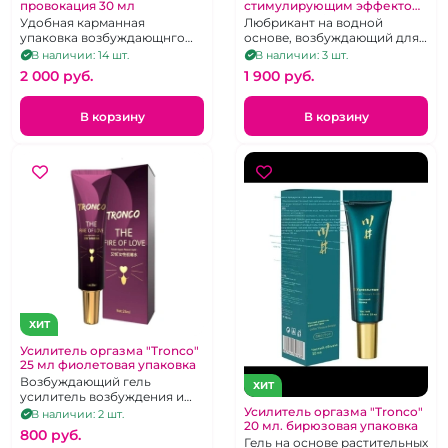
провокация 30 мл
стимулирующим эффектом
"Erotist" Magic sense
Удобная карманная
Любрикант на водной
упаковка возбуждающнго
основе, возбуждающий для
крема.Объем -30 мл.
женщин 50 мл
В наличии: 14 шт.
В наличии: 3 шт.
2 000 pуб.
1 900 pуб.
В корзину
В корзину
ХИТ
Усилитель оргазма "Tronco"
25 мл фиолетовая упаковка
Возбуждающий гель
ХИТ
усилитель возбуждения и
оргазма с эффектом сужения
Усилитель оргазма "Tronco"
В наличии: 2 шт.
20 мл. бирюзовая упаковка
влагалища.
800 pуб.
Гель на основе растительных