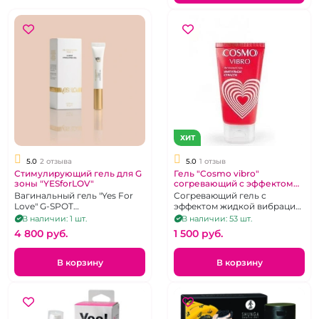
ХИТ
5.0
2 отзыва
5.0
1 отзыв
Стимулирующий гель для G
Гель "Cosmo vibro"
зоны "YESforLOV"
согревающий с эффектом
вибрации, 25 мл
Вагинальный гель "Yes For
Согревающий гель с
Love" G-SPOT
эффектом жидкой вибрации.
исключительно для
25 мл.
В наличии: 1 шт.
В наличии: 53 шт.
возбуждения женщин,10 g
4 800 pуб.
1 500 pуб.
В корзину
В корзину