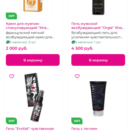
ХИТ
Крем для мужчин
Гель мужской
стимулирующий "Xtra
возбуждающий "Orgie" Xtra
Erection" 40 мл
hard
французский мягкий
Возбуждающий гель для
возбуждающий крем для
усиления чувствительности
мужчин.
и эрекции, 50 мл
В наличии: 3 шт.
В наличии: 1 шт.
2 000 pуб.
4 500 pуб.
В корзину
В корзину
ХИТ
ХИТ
Гель "Erotist" чувственная
Гель с легким