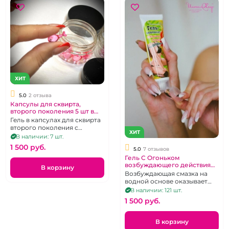
ХИТ
5.0
2 отзыва
Капсулы для сквирта,
второго поколения 5 шт в
баночке
Гель в капсулах для сквирта
второго поколения с
ХИТ
эфирным маслом
В наличии: 7 шт.
1 500 pуб.
5.0
7 отзывов
Гель С Огоньком
возбуждающего действия
В корзину
"ИнтимХаус"
Возбуждающая смазка на
водной основе оказывает
омолаживающий эффект, 50
В наличии: 121 шт.
г.
1 500 pуб.
В корзину