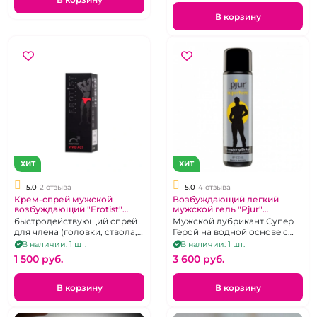
В корзину
ХИТ
ХИТ
5.0
2 отзыва
5.0
4 отзыва
Крем-спрей мужской
Возбуждающий легкий
возбуждающий "Erotist"
мужской гель "Pjur"
Яркий акт
Superhero на водной основе
быстродействующий спрей
Мужской лубрикант Супер
для члена (головки, ствола,
Герой на водной основе с
уздечки))
возбуждающим эффектом -
В наличии: 1 шт.
В наличии: 1 шт.
содержит Гинкго Билоба,
1 500 pуб.
3 600 pуб.
100 мл
В корзину
В корзину