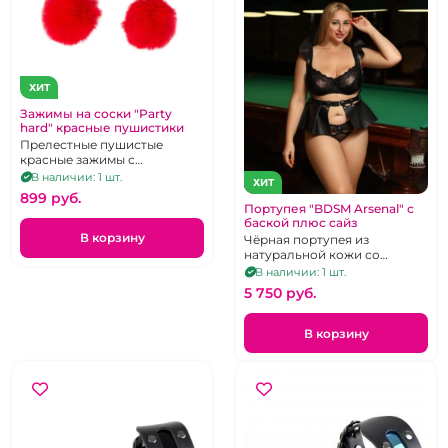
ХИТ
Зажимы на соски "Party
hard" красные пушистики
Прелестные пушистые
красные зажимы с
винтиками
В наличии: 1 шт.
ХИТ
899 pуб.
Портупея "BDSM Arsenal" с
баской плюс сайз
В корзину
Чёрная портупея из
натуральной кожи со
съёмной баской, размер XL
В наличии: 1 шт.
5 750 pуб.
В корзину