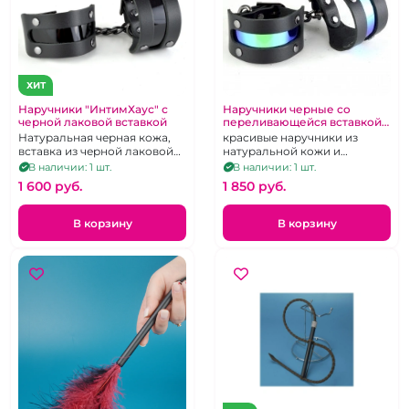
ХИТ
Наручники "ИнтимХаус" с
Наручники черные со
черной лаковой вставкой
переливающейся вставкой
"Хамелеон"
Натуральная черная кожа,
красивые наручники из
вставка из черной лаковой
натуральной кожи и
экокожи
декорированы яркой
В наличии: 1 шт.
В наличии: 1 шт.
голографической вставкой
1 600 pуб.
1 850 pуб.
из экокожи.
В корзину
В корзину