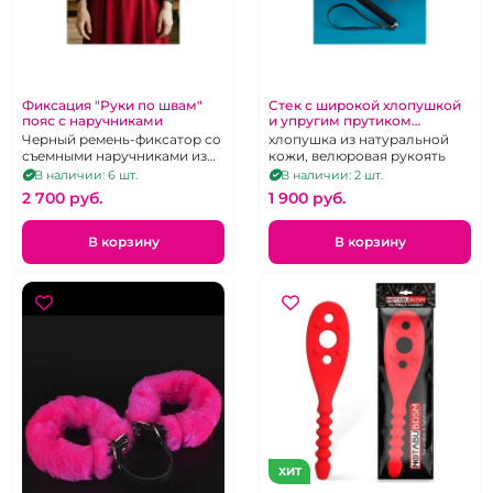
Фиксация "Руки по швам"
Стек с широкой хлопушкой
пояс с наручниками
и упругим прутиком
"Готика"
Черный ремень-фиксатор со
хлопушка из натуральной
съемными наручниками из
кожи, велюровая рукоять
натуральной кожи с
В наличии: 6 шт.
В наличии: 2 шт.
металлической фурнитурой
2 700 pуб.
1 900 pуб.
В корзину
В корзину
ХИТ