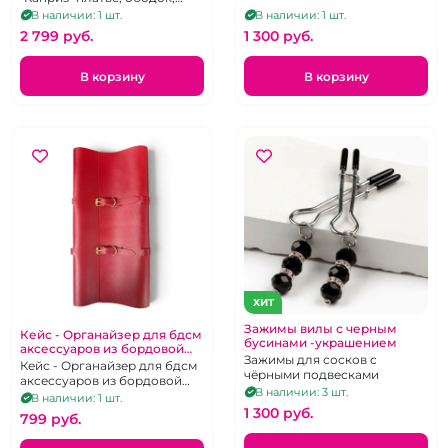
чулки, трусики
В наличии: 1 шт.
В наличии: 1 шт.
2 799 pуб.
1 300 pуб.
В корзину
В корзину
ХИТ
Зажимы вилы с черным
Кейс - Органайзер для бдсм
бусинами -украшением
аксессуаров из бордовой
Зажимы для сосков с
экокожи с золотой
Кейс - Органайзер для бдсм
чёрными подвесками
фурнитурой
аксессуаров из бордовой
В наличии: 3 шт.
экокожи с золотой
В наличии: 1 шт.
фурнитурой
1 300 pуб.
799 pуб.