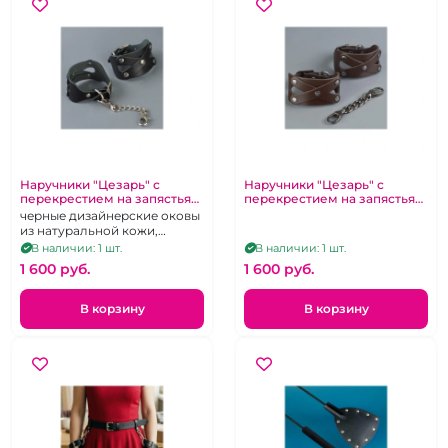
Наручники "Цезарь" с
Наручники "Цезарь" с
перекрестием на запястьях
перекрестием на запястьях
на цепочке черные
на цепочке коричневые
черные дизайнерские оковы
из натуральной кожи,
металлическая фурнитура,
В наличии: 1 шт.
В наличии: 1 шт.
съемная металлическая
1 600 pуб.
1 600 pуб.
цепочка с карабинами
В корзину
В корзину