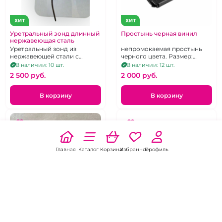
ХИТ
ХИТ
Уретральный зонд длинный
Простынь черная винил
нержавеющая сталь
Уретральный зонд из
непромокаемая простынь
нержавеющей стали с
черного цвета. Размер:
изгибом и заостренным
160x200 см.
В наличии: 10 шт.
В наличии: 12 шт.
кончиком
2 500 pуб.
2 000 pуб.
В корзину
В корзину
Главная
Каталог
Корзина
Избранное
Профиль
ХИТ
ХИТ
Кляп-страпон "Mouth gag"
Кляп-страпон "Mouth gag"