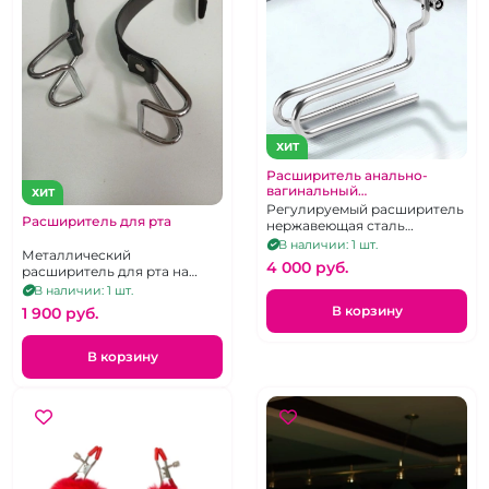
ХИТ
Расширитель анально-
вагинальный
ХИТ
профессианальный
Регулируемый расширитель
Расширитель для рта
нержавеющая сталь
большой
В наличии: 1 шт.
Металлический
4 000 pуб.
расширитель для рта на
ремешке
В наличии: 1 шт.
В корзину
1 900 pуб.
В корзину