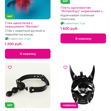
ХИТ
Плеть однохвостая
"ИнтимХаус" коричневая со
стразами
Коричневая плетеная
ХИТ
плеточка
Стек щекоталка с
В наличии: 1 шт.
перышками "Феникс"
1 600 pуб.
Стек с короткой ручкой и
перьями на конце.
В корзину
В наличии: 4 шт.
1 200 pуб.
В корзину
ХИТ
НОВИНКА