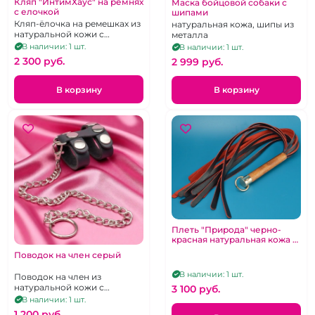
Кляп "ИнтимХаус" на ремнях
Маска бойцовой собаки с
с елочкой
шипами
Кляп-ёлочка на ремешках из
натуральная кожа, шипы из
натуральной кожи с
металла
лаковыми вставками, не
В наличии: 1 шт.
В наличии: 1 шт.
дышащий
2 300 pуб.
2 999 pуб.
В корзину
В корзину
Плеть "Природа" черно-
красная натуральная кожа и
дерев рукоять 60 см
Поводок на член серый
В наличии: 1 шт.
Поводок на член из
натуральной кожи с
3 100 pуб.
цепочкой
В наличии: 1 шт.
1 200 pуб.