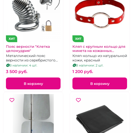
ХИТ
ХИТ
Пояс верности "Клетка
Кляп с крупным кольцо для
целомудрия"
минета на кожанных
красных ремнях
Металлический пояс
Кляп-кольцо из натуральной
верности из серебристого
кожи, красный
металла.
В наличии: 4 шт.
В наличии: 2 шт.
3 500 pуб.
1 200 pуб.
В корзину
В корзину