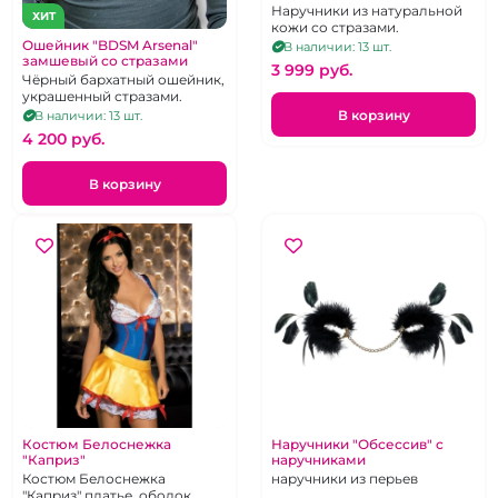
Наручники из натуральной
ХИТ
кожи со стразами.
Ошейник "BDSM Arsenal"
В наличии: 13 шт.
замшевый со стразами
3 999 pуб.
Чёрный бархатный ошейник,
украшенный стразами.
В корзину
В наличии: 13 шт.
4 200 pуб.
В корзину
Костюм Белоснежка
Наручники "Обсессив" с
"Каприз"
наручниками
Костюм Белоснежка
наручники из перьев
"Каприз" платье, ободок,