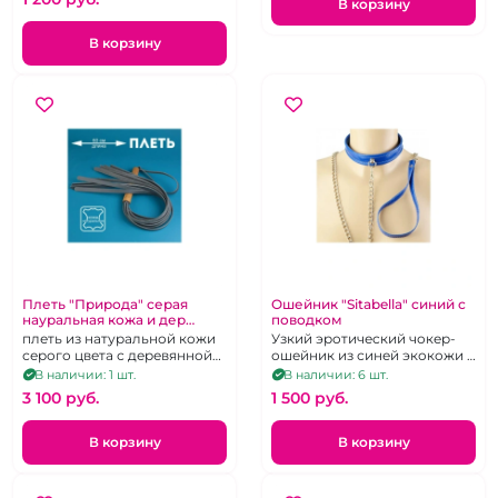
В корзину
В корзину
Плеть "Природа" серая
Ошейник "Sitabella" синий с
науральная кожа и дер
поводком
рукоять 60 см
плеть из натуральной кожи
Узкий эротический чокер-
серого цвета с деревянной
ошейник из синей экокожи с
рукояткой
поводком-цепью на
В наличии: 1 шт.
В наличии: 6 шт.
карабине
3 100 pуб.
1 500 pуб.
В корзину
В корзину