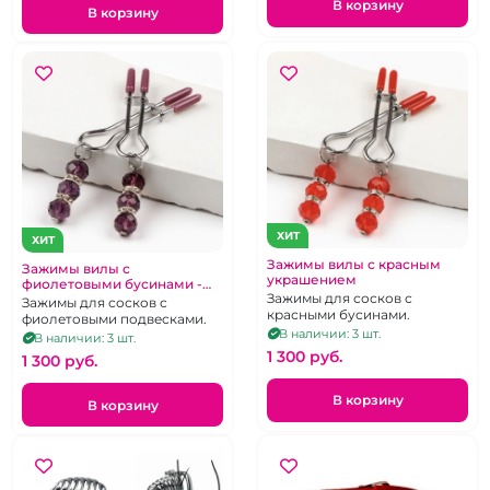
В корзину
В корзину
ХИТ
ХИТ
Зажимы вилы с красным
Зажимы вилы с
украшением
фиолетовыми бусинами -
Зажимы для сосков с
украшением
Зажимы для сосков с
красными бусинами.
фиолетовыми подвесками.
В наличии: 3 шт.
В наличии: 3 шт.
1 300 pуб.
1 300 pуб.
В корзину
В корзину