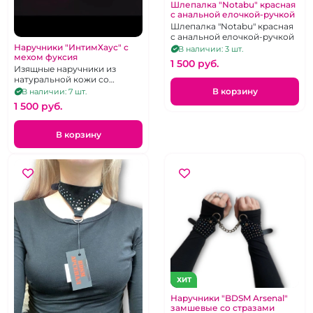
Шлепалка "Notabu" красная
с анальной елочкой-ручкой
Шлепалка "Notabu" красная
с анальной елочкой-ручкой
Наручники "ИнтимХаус" с
В наличии: 3 шт.
мехом фуксия
1 500 pуб.
Изящные наручники из
натуральной кожи со
съёмным мехом цвета
В корзину
В наличии: 7 шт.
фуксии.
1 500 pуб.
В корзину
ХИТ
Наручники "BDSM Arsenal"
замшевые со стразами