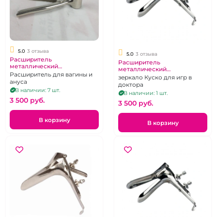
5.0
3 отзыва
5.0
3 отзыва
Расширитель
Расширитель
металлический
металлический
вагинальный узкий
Расширитель для вагины и
вагинальный
зеркало Куско для игр в
ануса
доктора
В наличии: 7 шт.
В наличии: 1 шт.
3 500 pуб.
3 500 pуб.
В корзину
В корзину