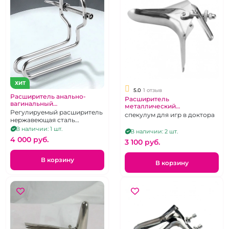
ХИТ
5.0
1 отзыв
Расширитель анально-
Расширитель
вагинальный
металлический
профессианальный
Регулируемый расширитель
вагинальный не длинный
спекулум для игр в доктора
нержавеющая сталь
большой
В наличии: 1 шт.
В наличии: 2 шт.
4 000 pуб.
3 100 pуб.
В корзину
В корзину