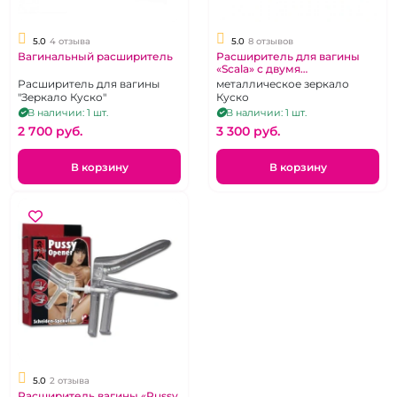
5.0
4 отзыва
5.0
8 отзывов
Вагинальный расширитель
Расширитель для вагины
«Scala» с двумя
регуляторами
Расширитель для вагины
металлическое зеркало
"Зеркало Куско"
Куско
В наличии: 1 шт.
В наличии: 1 шт.
2 700 pуб.
3 300 pуб.
В корзину
В корзину
5.0
2 отзыва
Расширитель вагины «Pussy