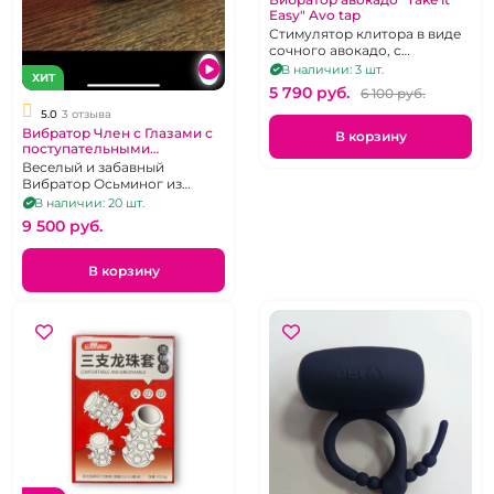
Easy" Avo tap
Стимулятор клитора в виде
сочного авокадо, с
постукивающим эффектом,
В наличии: 3 шт.
ХИТ
10 режимов
5 790 pуб.
6 100 pуб.
5.0
3 отзыва
Вибратор Член с Глазами с
В корзину
поступательными
движениями на д.у пульте
Веселый и забавный
Вибратор Осьминог из
Хентая с 7 режимами на
В наличии: 20 шт.
присоске
9 500 pуб.
В корзину