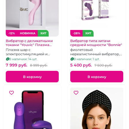
-12%
НОВИНКА
ХИТ
-28%
ХИТ
Вибратор с деликатными
Вибратор типа хитачи
токами "Youvic" Плазма
средней мощности "Bonnie"
Магия, Релакс и Секс
Плазма шар с
фиолетовый
электростимуляцией и
нереалистичный вибратор,
подогревом для эрогенных
10 режимов, аналог хитачи
В наличии: 14 шт.
В наличии: 1 шт.
зон и массажа на
7 999 pуб.
5 400 pуб.
8 999 pуб.
7 500 pуб.
силиконовой вибро ручке
для внутренней стимуляции
В корзину
В корзину