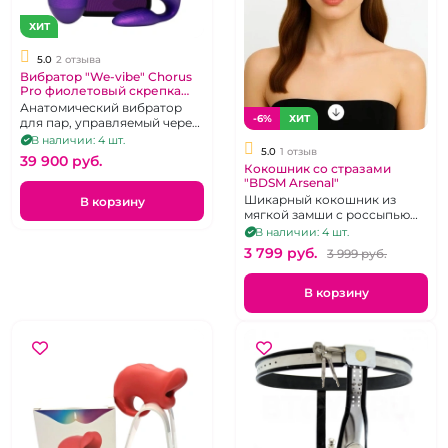
ХИТ
5.0
2 отзыва
Вибратор "We-vibe" Chorus
Pro фиолетовый скрепка
для пар
Анатомический вибратор
-6%
ХИТ
для пар, управляемый через
тактильный пульт и
В наличии: 4 шт.
5.0
1 отзыв
приложение.
39 900 pуб.
Кокошник со стразами
"BDSM Arsenal"
Шикарный кокошник из
В корзину
мягкой замши с россыпью
страз.
В наличии: 4 шт.
3 799 pуб.
3 999 pуб.
В корзину