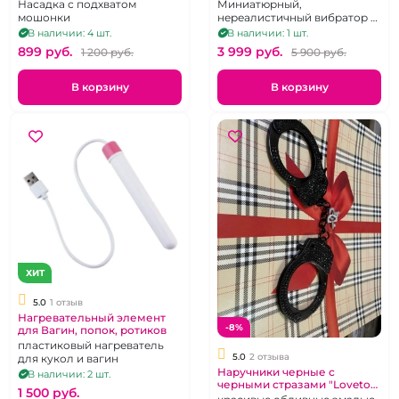
брюнет
heart голубое
Насадка с подхватом
Миниатюрный,
мошонки
нереалистичный вибратор с
функцией вакуумно-
В наличии: 4 шт.
В наличии: 1 шт.
волновой стимуляции
899 pуб.
3 999 pуб.
1 200 pуб.
5 900 pуб.
клитора
В корзину
В корзину
ХИТ
5.0
1 отзыв
Нагревательный элемент
-8%
для Вагин, попок, ротиков
пластиковый нагреватель
5.0
2 отзыва
для кукол и вагин
Наручники черные с
В наличии: 2 шт.
черными стразами "Lovetoy"
1 500 pуб.
металлические