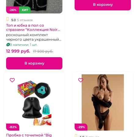
В корзину
-26%
ХИТ
5.0
5 отзывов
Топ и юбка в пол со
стразами "Коллекция Noir
Etoile" размер S
роскошный комплект
черного цвета украшенный
стразами, р 42-44
В наличии: 1 шт.
12 999 pуб.
17 500 pуб.
В корзину
-82%
-29%
Пробка с точилкой "Big