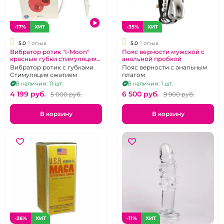
-17%
ХИТ
-35%
ХИТ
5.0
1 отзыв
5.0
1 отзыв
Вибратор ротик "I-Moon"
Пояс верности мужской с
красные губки стимуляция
анальной пробкой
сжатием
Вибратор ротик с губками.
Пояс верности с анальным
Стимуляция сжатием
плагом
В наличии: 11 шт.
В наличии: 1 шт.
4 199 pуб.
6 500 pуб.
5 000 pуб.
9 900 pуб.
В корзину
В корзину
-26%
ХИТ
-11%
ХИТ