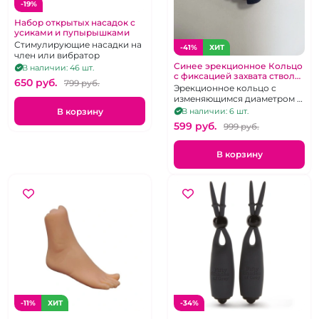
-19%
Набор открытых насадок с
усиками и пупырышками
Стимулирующие насадки на
-41%
ХИТ
член или вибратор
Синее эрекционное Кольцо
В наличии: 46 шт.
с фиксацией захвата ствола
650 pуб.
799 pуб.
Delay Capture
Эрекционное кольцо с
изменяющимся диаметром и
вибрацией на ствол и
В корзину
В наличии: 6 шт.
клитор
599 pуб.
999 pуб.
В корзину
-11%
ХИТ
-34%