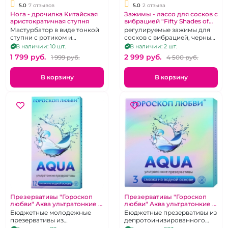
5.0
7 отзывов
5.0
2 отзыва
Нога - дрочилка Китайская
Зажимы - лассо для сосков с
аристократичная ступня
вибрацией "Fifty Shades of
Grey" Sweet Tease
Мастурбатор в виде тонкой
регулируемые зажимы для
ступни с ротиком и
сосков с вибрацией, черные,
сквозным туннелем
силиконовые
В наличии: 10 шт.
В наличии: 2 шт.
1 799 pуб.
2 999 pуб.
1 999 pуб.
4 500 pуб.
В корзину
В корзину
Презервативы "Гороскоп
Презервативы "Гороскоп
любви" Аква ультратонкие 12
любви" Аква ультратонкие 3
шт
шт
Бюджетные молодежные
Бюджетные презервативы из
презервативы из
депротоинизированного
депротоинизированного
латекса со смазкой на