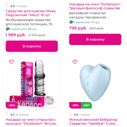
Насадка на член "Dickenson"
5.0
1 отзыв
Трезвый философ открытая
Средство для мужчин Мака
рельефная открытая
Перуанская "Maca" 10 шт
насадка, прозрачная
Возбуждающее средство
В наличии: 10 шт.
для мужской потенции, 10
799 pуб.
шт.
890 pуб.
В наличии: 28 шт.
1 999 pуб.
2 700 pуб.
В корзину
В корзину
-26%
-33%
ХИТ
5.0
3 отзыва
5.0
1 отзыв
Насадка на член открытая с
Милый женский Вибратор
кольцом "Dickenson" Жгучий
Сердечко "Satisfyer" Cutie