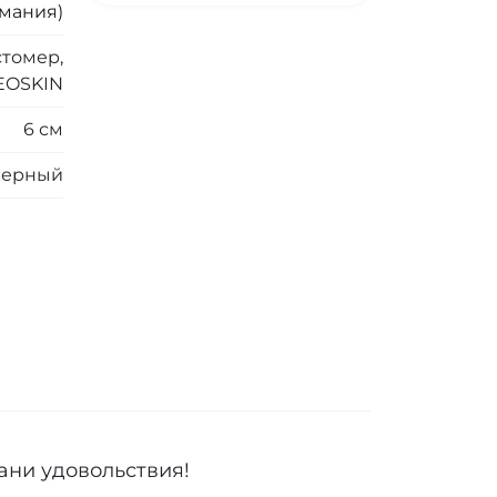
рмания)
томер,
EOSKIN
6 см
Черный
ани удовольствия!