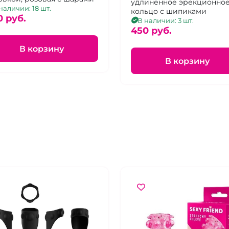
открытая
удлиненное эрекционно
наличии: 18 шт.
кольцо с шипиками
0 pуб.
В наличии: 3 шт.
450 pуб.
В корзину
В корзину