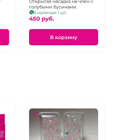
е
бусинами
Открытая насадка на член с
голубыми бусинами.
В наличии: 1 шт.
450 pуб.
В корзину