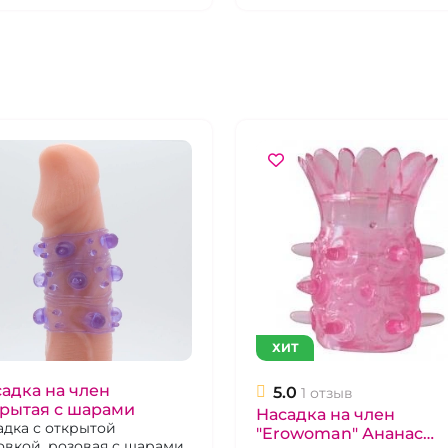
ХИТ
адка на член
5.0
1 отзыв
рытая с шарами
Насадка на член
адка с открытой
"Erowoman" Ананас
овкой, розовая с шарами