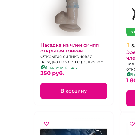
Х
Насадка на член синяя
5
открытая тонкая
Эр
Открытая силиконовая
чле
насадка на член с рельефом
гол
сил
В наличии: 1 шт.
отк
си
250 pуб.
под
В 
1 8
В корзину