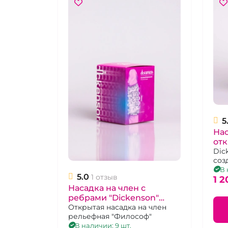
5
Нас
отк
"Di
Dic
соз
ть
кот
В 
5.0
1 отзыв
ощу
1 2
нов
Насадка на член с
ребрами "Dickenson"
Философ
Открытая насадка на член
рельефная "Философ"
В наличии: 9 шт.