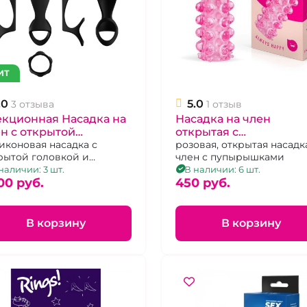
ИТ
.0
5.0
3 отзыва
1 отзыв
екционная Насадка на
Насадка на член
н c открытой
открытая с
овкой "Pallas" из
иконовая насадка с
пупырышками "Sexy
розовая, открытая насадк
рытой головкой и
член с пупырышками
ликона
Friend" розовая
хватом для мошонки
наличии: 3 шт.
В наличии: 6 шт.
00 pуб.
450 pуб.
В корзину
В корзину