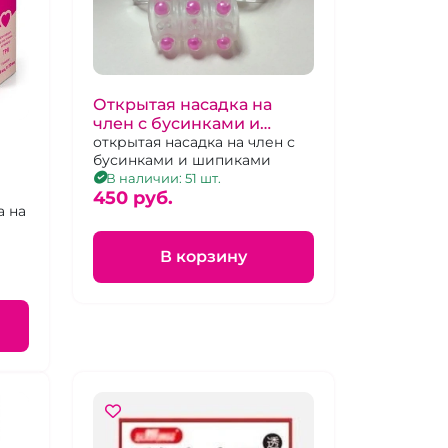
Открытая насадка на
член с бусинками и
шипиками цвет в
открытая насадка на член с
бусинками и шипиками
ассортименте
В наличии: 51 шт.
450 pуб.
а на
В корзину