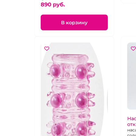
890 pуб.
В корзину
Нас
отк
нас
гол