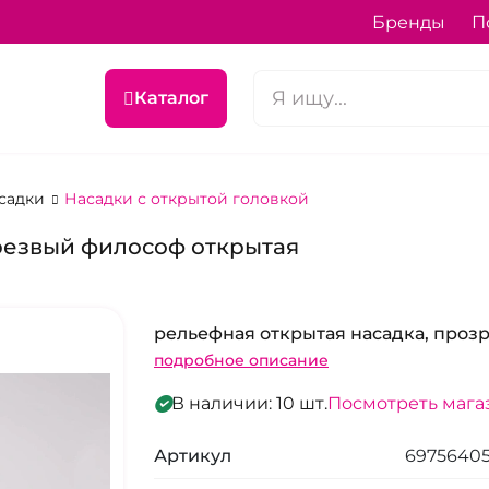
Бренды
П
Каталог
асадки
Насадки с открытой головкой
Трезвый философ открытая
рельефная открытая насадка, проз
подробное описание
В наличии: 10 шт.
Посмотреть маг
Артикул
6975640