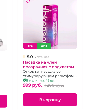
-17%
ХИТ
5.0
3 отзыва
Насадка на член
прозрачная с подхватом
"Dickenson" Страстный
Открытая насадка со
стимулирующим рельефом и
ковбой
пупырышками, с подхватом
В наличии: 43 шт.
под мошонку
999 pуб.
1 200 pуб.
В корзину