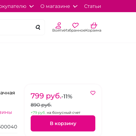
окупателю
О магазине
Статьи
Войти
Избранное
Корзина
рачная
799 pуб.
-11%
890 pуб.
азины
+79 pуб.
на бонусный счет
В корзину
500040