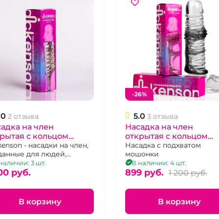
-26%
.0
5.0
2 отзыва
3 отзыва
адка на член
Насадка на член
рытая с кольцом
открытая с кольцом
ckenson" Властелин
kenson - насадки на член,
"Dickenson" Жгучий
Насадка с подхватом
данные для людей,
мошонки
мы
брюнет
орые любят яркие
наличии: 3 шт.
В наличии: 4 шт.
щения и ищут что-то
00 pуб.
899 pуб.
1 200 pуб.
ое в сексе!
В корзину
В корзину