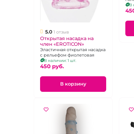
В 
45
5.0
1 отзыв
Открытая насадка на
член «EROTICON»
Эластичная открытая насадка
с рельефом фиолетовая
В наличии: 1 шт.
450 pуб.
В корзину