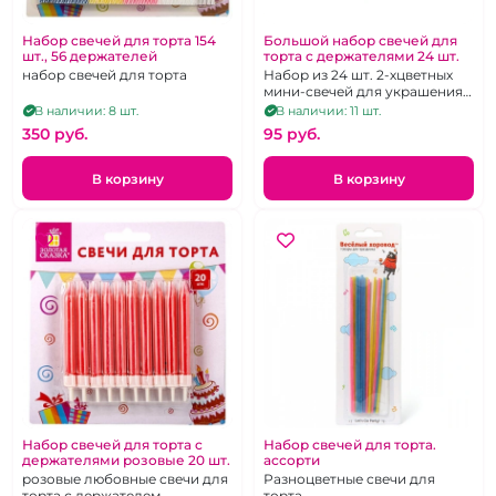
Набор свечей для торта 154
Большой набор свечей для
шт., 56 держателей
торта с держателями 24 шт.
набор свечей для торта
Набор из 24 шт. 2-хцветных
мини-свечей для украшения
торта с белыми держателями.
В наличии: 8 шт.
В наличии: 11 шт.
Высота 6 см.
350 pуб.
95 pуб.
В корзину
В корзину
Набор свечей для торта с
Набор свечей для торта.
держателями розовые 20 шт.
ассорти
розовые любовные свечи для
Разноцветные свечи для
торта с держателем
торта