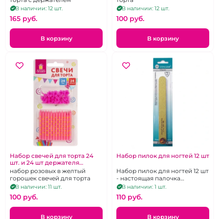
В наличии: 12 шт.
В наличии: 12 шт.
165 pуб.
100 pуб.
В корзину
В корзину
Набор свечей для торта 24
Набор пилок для ногтей 12 шт
шт. и 24 шт держателя
розовые
набор розовых в желтый
Набор пилок для ногтей 12 шт
горошек свечей для торта
- настоящая палочка
выручалочка
В наличии: 11 шт.
В наличии: 1 шт.
100 pуб.
110 pуб.
В корзину
В корзину