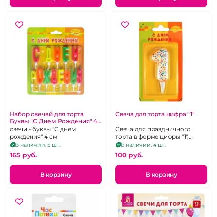
Набор свечей для торта
Свеча для торта цифра "1"
Буквы "С Днем Рождения" 4
см.
свечи - буквы "С днем
Свеча для праздничного
рождения" 4 см
торта в форме цифры "1",
декорированная глазурью с
В наличии: 5 шт.
В наличии: 4 шт.
цветной кондитерской
165 pуб.
100 pуб.
посыпкой.
В корзину
В корзину