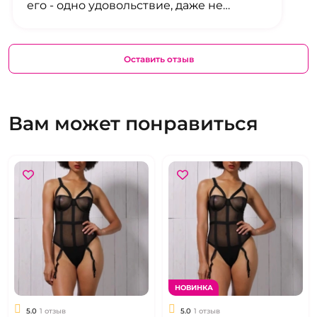
его - одно удовольствие, даже не
верится, что такая красота может быть
так удобна. Это именно тот случай, когда
цена полностью соответствует
Оставить отзыв
качеству. Рекомендую всем, кто хочет
добавить в свой образ нотку соблазна!
Вам может понравиться
НОВИНКА
5.0
1 отзыв
5.0
1 отзыв