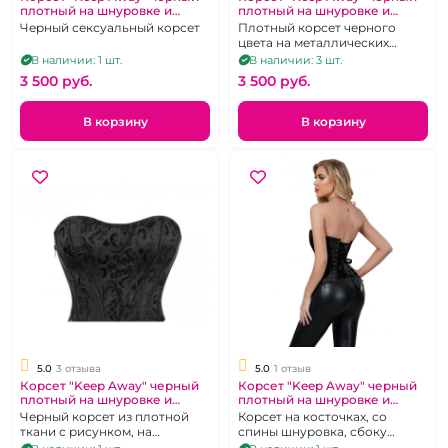
плотный на шнуровке и
плотный на шнуровке и
стринги размер 5XL 54-56
стринги размер 3XL 50-52
Черный сексуальный корсет
Плотный корсет черного
цвета на металлических
крючках спереди. Размер 50-
В наличии: 1 шт.
В наличии: 3 шт.
52
3 500 pуб.
3 500 pуб.
В корзину
В корзину
5.0
3 отзыва
5.0
1 отзыв
Корсет "Keep Away" черный
Корсет "Keep Away" черный
плотный на шнуровке и
плотный на шнуровке и
стринги размер 5XL 54
стринги размер 6XL 56
Черный корсет из плотной
Корсет на косточках, со
ткани с рисунком, на
спины шнуровка, сбоку
шнуровке и молнии
молния, размер 56