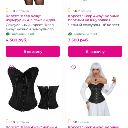
5.0
2 отзыва
5.0
2 отзыва
Корсет "Keep away"
Корсет "Keep Away" черный
изумрудный, с пажами для
плотный на шнуровке и
чулок и трусики
стринги размер 4XL 52-54
Сексуальный корсет "Keep
Черный сексуальный корсет
away" нежно-изумрудного
цвета с пажами и трусиками,
В наличии: 1 шт.
В наличии: 2 шт.
р. XL-2XL
4 500 pуб.
3 500 pуб.
В корзину
В корзину
5.0
3 отзыва
5.0
1 отзыв
Корсет "Keep Away" черный
Корсет "Keep Away" черный