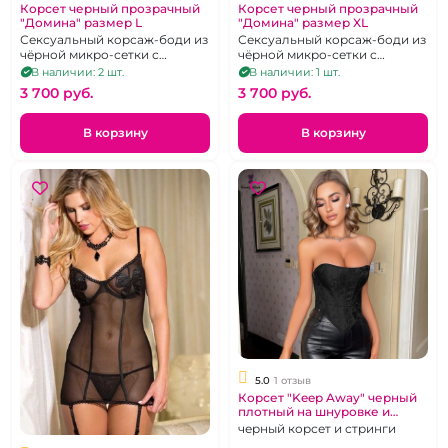
Корсет черный прозрачный
Корсет черный прозрачный
"Домина" размер L
"Домина" размер XL
Сексуальный корсаж-боди из
Сексуальный корсаж-боди из
чёрной микро-сетки с
чёрной микро-сетки с
пажами для крепления чулок.
пажами для крепления чулок,
В наличии: 2 шт.
В наличии: 1 шт.
Размер L.
п. XL
3 700 pуб.
3 700 pуб.
В корзину
В корзину
5.0
1 отзыв
Корсет "Keep Away" черный
плотный на шнуровке и
стринги размер М 42
черный корсет и стринги