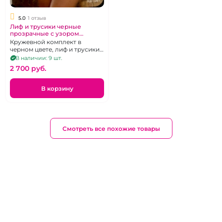
5.0
1 отзыв
Лиф и трусики черные
прозрачные с узором
сердечки "Keep Away"
Кружевной комплект в
размер 3XL
черном цвете, лиф и трусики,
размер 48-50
В наличии: 9 шт.
2 700 pуб.
В корзину
Смотреть все похожие товары