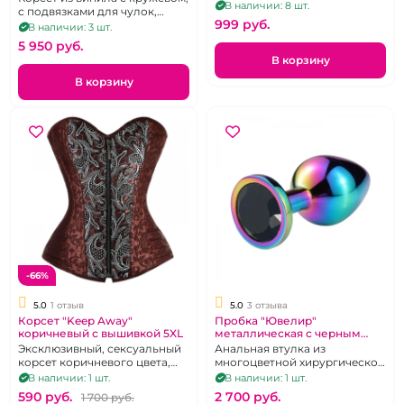
В наличии: 8 шт.
с подвязками для чулок,
999 pуб.
трусики, размер 44
В наличии: 3 шт.
5 950 pуб.
В корзину
В корзину
-66%
5.0
1 отзыв
5.0
3 отзыва
Корсет "Keep Away"
Пробка "Ювелир"
коричневый с вышивкой 5XL
металлическая с черным
кристаллом размер М
Эксклюзивный, сексуальный
Анальная втулка из
корсет коричневого цвета,
многоцветной хирургической
размер 56-58
стали "Хамелион" с
В наличии: 1 шт.
В наличии: 1 шт.
кристаллом чёрного цвета.
590 pуб.
2 700 pуб.
1 700 pуб.
Размер М.