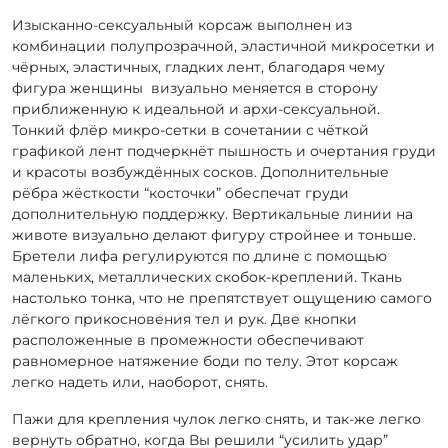
Изысканно-сексуальный корсаж выполнен из
комбинации полупрозрачной, эластичной микросетки и
чёрных, эластичных, гладких лент, благодаря чему
фигура женщины визуально меняется в сторону
приближенную к идеальной и архи-сексуальной.
Тонкий флёр микро-сетки в сочетании с чёткой
графикой лент подчеркнёт пышность и очертания груди
и красоты возбуждённых сосков. Дополнительные
рёбра жёсткости “косточки” обеспечат груди
дополнительную поддержку. Вертикальные линии на
животе визуально делают фигуру стройнее и тоньше.
Бретели лифа регулируются по длине с помощью
маленьких, металлических скобок-креплений. Ткань
настолько тонка, что не препятствует ощущению самого
лёгкого прикосновения тел и рук. Две кнопки
расположенные в промежности обеспечивают
равномерное натяжение боди по телу. Этот корсаж
легко надеть или, наоборот, снять.
Пажи для крепления чулок легко снять, и так-же легко
вернуть обратно, когда Вы решили “усилить удар”