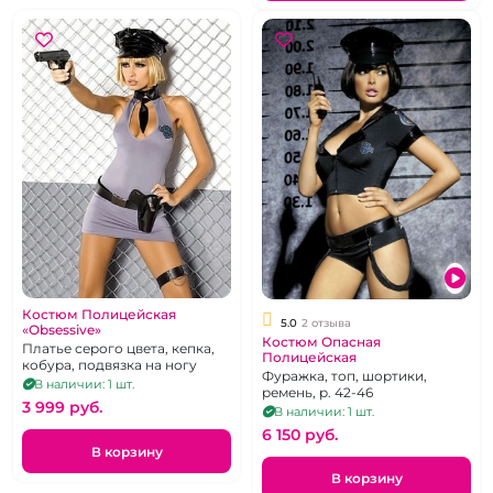
Костюм Полицейская
5.0
2 отзыва
«Obsessive»
Костюм Опасная
Платье серого цвета, кепка,
Полицейская
кобура, подвязка на ногу
Фуражка, топ, шортики,
В наличии: 1 шт.
ремень, р. 42-46
3 999 pуб.
В наличии: 1 шт.
6 150 pуб.
В корзину
В корзину