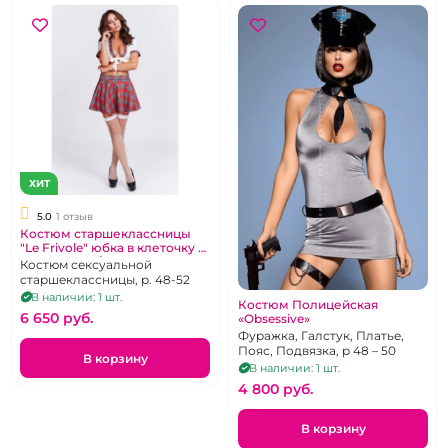
ХИТ
5.0
1 отзыв
Костюм старшеклассницы
"Le Frivole" юбка в клеточку и
белый топ L/XL
Костюм сексуальной
старшеклассницы, р. 48-52
В наличии: 1 шт.
Костюм Полицейская
6 650 pуб.
«Obsessive»
Фуражка, Галстук, Платье,
Пояс, Подвязка, р 48 – 50
В корзину
В наличии: 1 шт.
4 800 pуб.
В корзину