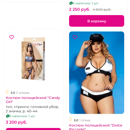
В наличии: 1 шт.
2 250 pуб.
4 800 pуб.
В корзину
5.0
2 отзыва
Костюм полицейской "Candy
Girl"
топ, стринги, головной убор,
2 значка, р. 40-44
В наличии: 1 шт.
5.0
1 отзыв
3 200 pуб.
Костюм полицейской "Dolce
Piccante"