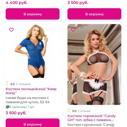
4 400 pуб.
3 500 pуб.
В корзину
В корзину
5.0
5 отзывов
Костюм полицейской "Keep
Away"
синее боди на молнии с
пажами для чулок, 52-54
В наличии: 1 шт.
5.0
2 отзыва
3 500 pуб.
Костюм горничной "Candy
Girl" топ, юбка с пажами,
стринги, чулки, манжета,
В корзину
Костюм горничной "Candy