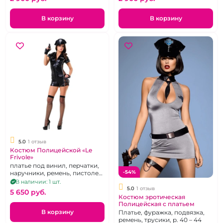
В корзину
В корзину
5.0
1 отзыв
Костюм Полицейской «Le
Frivole»
платье под винил, перчатки,
-54%
наручники, ремень, пистолет,
чулки, р. 46-48
В наличии: 1 шт.
5.0
1 отзыв
5 650 pуб.
Костюм эротическая
Полицейская с платьем
В корзину
Платье, фуражка, подвязка,
ремень, трусики, р. 40 – 44