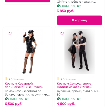
черно-белый
Girl" (топ, юбка с пажами,
стринги, чулки, манжета).
В наличии: 1 шт.
Цвет чёрный, кружево белое,
3 850 pуб.
р. 40-46
В корзину
5.0
2 отзыва
5.0
2 отзыва
Костюм Коварной
Костюм Сексуального
полицейской «Le Frivole»
Полицейского «Микс
Фантазий»
Комбинезон с сеткой по
рубашка, брюки, очки р. 48 –
бокам, перчатки, наручники,
50
ремень, пистолет, чулки в
В наличии: 1 шт.
В наличии: 1 шт.
сетку, р. 42-44
6 500 pуб.
4 500 pуб.