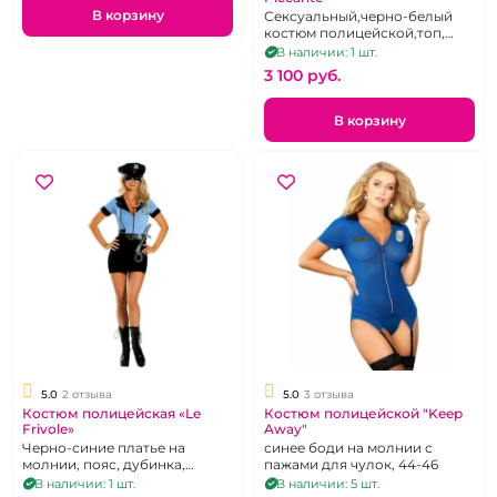
В корзину
Сексуальный,черно-белый
костюм полицейской,топ,
шортики и фуражка. р.48-50
В наличии: 1 шт.
3 100 pуб.
В корзину
5.0
2 отзыва
5.0
3 отзыва
Костюм полицейская «Le
Костюм полицейской "Keep
Frivole»
Away"
Черно-синие платье на
синее боди на молнии с
молнии, пояс, дубинка,
пажами для чулок, 44-46
наручники, р. 42-46
В наличии: 1 шт.
В наличии: 5 шт.