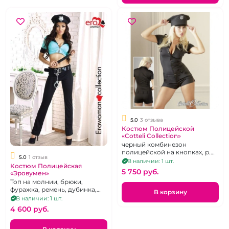
5.0
3 отзыва
Костюм Полицейской
«Cotteli Collection»
черный комбинезон
полицейской на кнопках, р.
5.0
1 отзыв
46
В наличии: 1 шт.
Костюм Полицейская
5 750 pуб.
«Эровумен»
Топ на молнии, брюки,
фуражка, ремень, дубинка,
В корзину
наручники, жетон, р. 46 -48.
В наличии: 1 шт.
4 600 pуб.