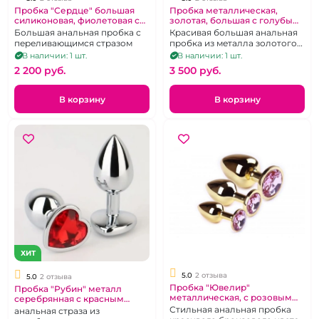
Пробка "Сердце" большая
Пробка металлическая,
силиконовая, фиолетовая с
золотая, большая с голубым
кристаллом Хамелеон
кристаллом в форме сердца
Большая анальная пробка с
Красивая большая анальная
переливающимся стразом
пробка из металла золотого
цвета.
В наличии: 1 шт.
В наличии: 1 шт.
2 200 pуб.
3 500 pуб.
В корзину
В корзину
ХИТ
5.0
2 отзыва
5.0
2 отзыва
Пробка "Ювелир"
Пробка "Рубин" металл
металлическая, с розовым
серебрянная с красным
кристаллом.
кристаллом в форме сердца
Стильная анальная пробка
анальная страза из