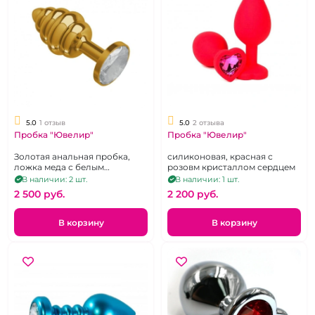
5.0
1 отзыв
5.0
2 отзыва
Пробка "Ювелир"
Пробка "Ювелир"
Золотая анальная пробка,
силиконовая, красная с
ложка меда с белым
розовм кристаллом сердцем
кристаллом
В наличии: 2 шт.
В наличии: 1 шт.
2 500 pуб.
2 200 pуб.
В корзину
В корзину