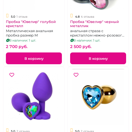
5.0
1 отзыв
4.8
4 отзыва
Пробка "Ювелир" голубой
Пробка "Ювелир" черный
кристалл
металлик
Металлическая анальная
анальная страза с
пробка размер М
кристаллом нежно-розового
цвета, размер S
В наличии: 1 шт.
В наличии: 1 шт.
2 700 pуб.
2 500 pуб.
В корзину
В корзину
5.0
2 отзыва
5.0
2 отзыва