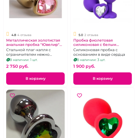
4.8
4 отзыва
5.0
2 отзыва
Металлическая золотистая
Пробка фиолетовая
анальная пробка "Ювелир"
силиконовая с белым
со стразом сердце
кристаллом Сердце
Стальной плаг-капля с
Силиконовая пробка с
"Ювелир"
ограничителем нежно
основанием в виде сердца
розовым кристаллом-
В наличии: 1 шт.
В наличии: 3 шт.
сердцем среднего размера,
2 750 pуб.
1 900 pуб.
95 г
В корзину
В корзину