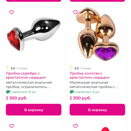
5.0
1 отзыв
5.0
1 отзыв
Пробка серебро с
Пробка золотая с
кристаллом сердцем
кристаллом сердцем
металлическая анальная
Маленькая анальная
пробка, ограничитель-
металлическая пробка с
сердечко, размер S
золотым покрытием и с
В наличии: 8 шт.
В наличии: 3 шт.
кристаллом в форме сердца
2 300 pуб.
2 300 pуб.
В корзину
В корзину