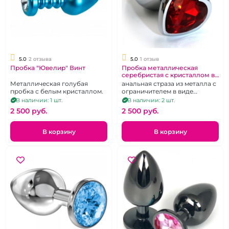
5.0
2 отзыва
5.0
1 отзыв
Пробка "Ювелир" Винт
Пробка металлическая
серебристая с кристаллом в
форме сердца
Металлическая голубая
анальная страза из металла с
пробка с белым кристаллом.
ограничителем в виде
сердца, цвета в ассортименте
В наличии: 1 шт.
В наличии: 2 шт.
2 500 pуб.
2 500 pуб.
В корзину
В корзину