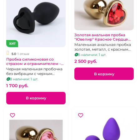
Золотая анальная пробка
"Ювелир" Красное Сердце
металлическая
ХИТ
Маленькая анальная пробка
золотая, металл, с красным
кристаллом сердечком
5.0
1 отзыв
В наличии: 1 шт.
Пробка силиконовая со
2 500 pуб.
стразом и ограничителем -
Сердце "Ювелир"
Черная маленькая пробочка
без вибрации с черным
В корзину
кристаллом, размер S
В наличии: 1 шт.
1 700 pуб.
В корзину