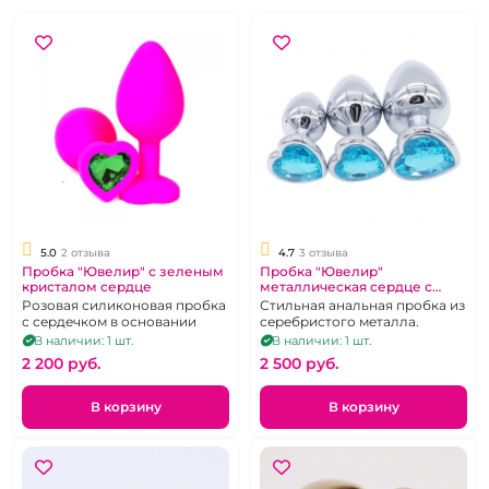
5.0
2 отзыва
4.7
3 отзыва
Пробка "Ювелир" с зеленым
Пробка "Ювелир"
кристалом сердце
металлическая сердце с
голубым кристаллом.
Розовая силиконовая пробка
Стильная анальная пробка из
с сердечком в основании
серебристого металла.
В наличии: 1 шт.
В наличии: 1 шт.
2 200 pуб.
2 500 pуб.
В корзину
В корзину