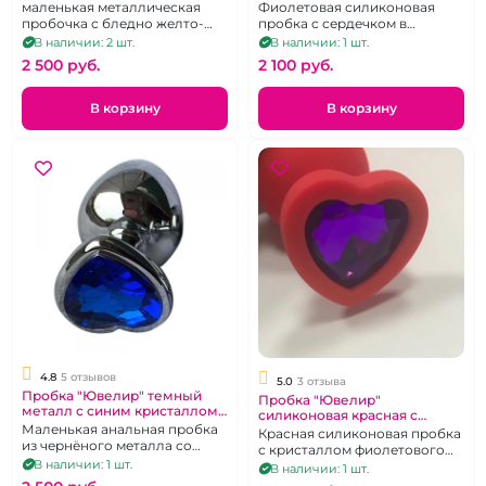
хризолитовым стразом
кристаллом сердцем
маленькая металлическая
Фиолетовая силиконовая
"Ювелир"
"Ювелир" М
пробочка с бледно желто-
пробка с сердечком в
зеленым кристаллом в виде
основании
В наличии: 2 шт.
В наличии: 1 шт.
сердца
2 500 pуб.
2 100 pуб.
В корзину
В корзину
4.8
5 отзывов
5.0
3 отзыва
Пробка "Ювелир" темный
Пробка "Ювелир"
металл с синим кристаллом
силиконовая красная с
сердце s
Маленькая анальная пробка
фиолетовым кристаллом
Красная силиконовая пробка
из чернёного металла со
сердце L
с кристаллом фиолетового
стразом "сапфиром" в форме
В наличии: 1 шт.
цвета в форме сердца
В наличии: 1 шт.
сердечка.