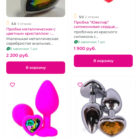
5.0
2 отзыва
Пробка "Ювелир"
5.0
3 отзыва
силиконовая сердце,
Пробка металлическая с
зеленый кристалл размер М
пробочка из красного
цветным кристаллом -
силикона с
сердце "Ювелир" размер s
Маленькая металлическая
зеленымкристаллом сердце в
В наличии: 1 шт.
серебристая анальная
основании. М
пробочка с цветным
1 900 pуб.
В наличии: 1 шт.
кристаллом в виде сердечка.
2 200 pуб.
В корзину
В корзину