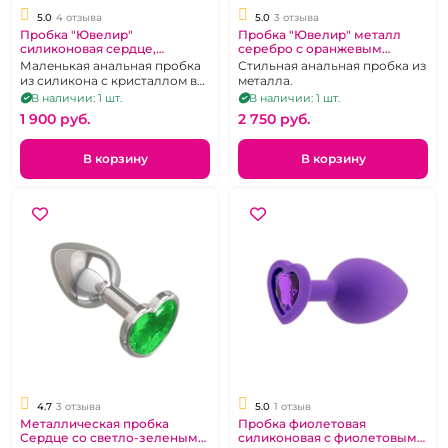
5.0
4 отзыва
5.0
3 отзыва
Пробка "Ювелир"
Пробка "Ювелир" металл
силиконовая сердце,
серебро с оранжевым
цветной кристалл размер S
кристаллом в форме сердца.
Маленькая анальная пробка
Стильная анальная пробка из
из силикона с кристаллом в
металла.
виде сердца
В наличии: 1 шт.
В наличии: 1 шт.
1 900 pуб.
2 750 pуб.
В корзину
В корзину
4.7
3 отзыва
5.0
1 отзыв
Металлическая пробка
Пробка фиолетовая
Сердце со светло-зеленым
силиконовая с фиолетовым