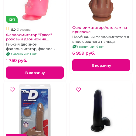
ХИТ
Фаллоимитатор Авто хам на
5.0
3 отзыва
присоске
Фаллоимитатор "Грасс"
Необычный фаллоимитатор в
розовый двойной на
виде среднего пальца.
присоске
Гибкий двойной
В наличии: 4 шт.
фаллоимитатор, фаллосы
6 999 pуб.
разной длины и диаметра
В наличии: 1 шт.
1 750 pуб.
В корзину
В корзину