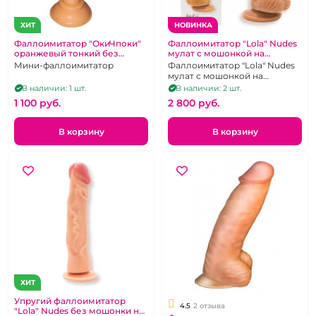
ХИТ
НОВИНКА
Фаллоимитатор "ОкиЧпоки"
Фаллоимитатор "Lola" Nudes
оранжевый тонкий без
мулат с мошонкой на
мошонки на присоске
присоске
Мини-фаллоимитатор
Фаллоимитатор "Lola" Nudes
мулат с мошонкой на
присоске
В наличии: 1 шт.
В наличии: 2 шт.
1 100 pуб.
2 800 pуб.
В корзину
В корзину
ХИТ
Упругий фаллоимитатор
4.5
2 отзыва
"Lola" Nudes без мошонки на