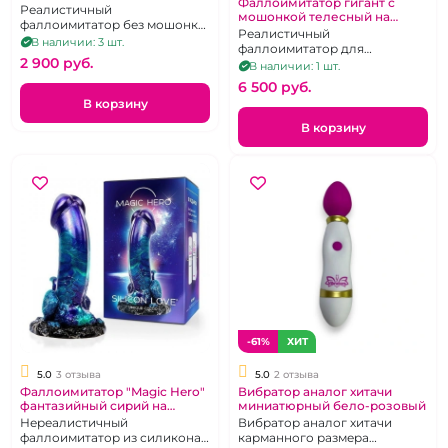
Фаллоимитатор гигант с
присоске
Реалистичный
мошонкой телесный на
фаллоимитатор без мошонки
присоске "Грасс"
Реалистичный
телесного цвета на мощной
В наличии: 3 шт.
фаллоимитатор для
присоски без вибрации
2 900 pуб.
фистинга, 33 см
В наличии: 1 шт.
6 500 pуб.
В корзину
В корзину
-61%
ХИТ
5.0
3 отзыва
5.0
2 отзыва
Фаллоимитатор "Magic Hero"
Вибратор аналог хитачи
фантазийный сирий на
миниатюрный бело-розовый
присоске
Нереалистичный
Вибратор аналог хитачи
фаллоимитатор из силикона
карманного размера