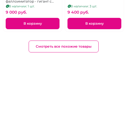
на присоске
фаллоимитатор - гигант с
мошонкой
В наличии: 1 шт.
В наличии: 3 шт.
9 000 pуб.
9 400 pуб.
В корзину
В корзину
Смотреть все похожие товары