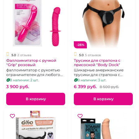
-25%
5.0
2 отзыва
5.0
5 отзывов
Фаллоимитатор с ручкой
Трусики для страпона с
"Grip" розовый
присоской "Body Dock"
фаллоимитатор с рукоятью
Шикарные американские
ограничителем для любого
трусики для страпона с
вида секса. 11,5 см.
платформой
В наличии: 2 шт.
В наличии: 3 шт.
3 900 pуб.
6 399 pуб.
8 500 pуб.
В корзину
В корзину