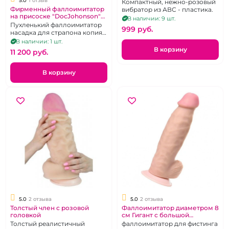
5.0
1 отзыв
Компактный, нежно-розовый
Фирменный фаллоимитатор
вибратор из АВС - пластика.
на присоске "DocJohonson"
В наличии: 9 шт.
Jeff Stryker реалистичный из
Пухленький фаллоимитатор
999 pуб.
киберкожи
насадка для страпона копия
члена зведы Джефа
В наличии: 1 шт.
Страйкера, 19 cм
В корзину
11 200 pуб.
В корзину
5.0
2 отзыва
5.0
2 отзыва
Толстый член с розовой
Фаллоимитатор диаметром 8
головкой
см Гигант с большой
мошонкой "Грасс" телесный
Толстый реалистичный
фаллоимитатор для фистинга