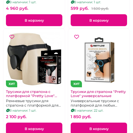
с объемным стволом на
перезаряжаемый
В наличии: 1 шт.
В наличии: 1 шт.
присоске
4 960 pуб.
599 pуб.
1 500 pуб.
В корзину
В корзину
ХИТ
ХИТ
Трусики для страпона с
Трусики для страпона "Pretty
платформой "Pretty Love"
Love" универсальные
Caludio1 черные
Ремневые трусики для
Универсальные трусики с
страпона с платформой для
платформой для любых
любых фаллосов и пробок на
фаллосов и пробок с
В наличии: 1 шт.
В наличии: 22 шт.
присоске
присоской до 90мм в
2 100 pуб.
1 850 pуб.
диаметре.
В корзину
В корзину