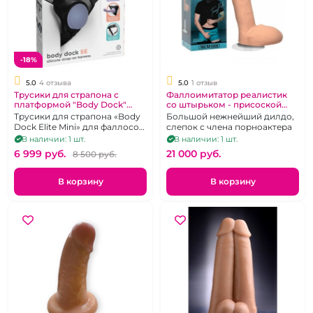
-18%
5.0
4 отзыва
5.0
1 отзыв
Трусики для страпона с
Фаллоимитатор реалистик
платформой "Body Dock"
со штырьком - присоской
силиконовое крепление
"Tommy Pistol" 7,5 дюймов
Трусики для страпона «Body
Большой нежнейший дилдо,
Dock Elite Mini» для фаллосов
слепок с члена порноактера
с присосокой, цвет черный
В наличии: 1 шт.
В наличии: 1 шт.
6 999 pуб.
21 000 pуб.
8 500 pуб.
В корзину
В корзину