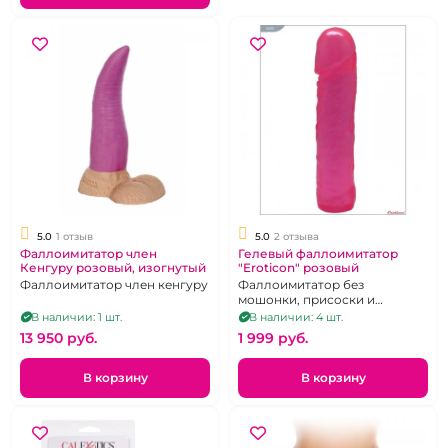
5.0
1 отзыв
5.0
2 отзыва
Фаллоимитатор член
Гелевый фаллоимитатор
Кенгуру розовый, изогнутый
"Eroticon" розовый
Фаллоимитатор член кенгуру
Фаллоимитатор без
мошонки, присоски и
вибрации из геля розового
В наличии: 1 шт.
В наличии: 4 шт.
цвета. Размер 16,5 х 3 см.
13 950 pуб.
1 999 pуб.
В корзину
В корзину