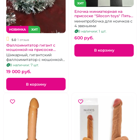
ХИТ
Елочка миниатюрная на
присоске "Silocon toys" Пять
пальчиков черная
минипробочка для ноичков с
4 звеньями
НОВИНКА
ХИТ
В наличии: 1 шт.
600 pуб.
5.0
1 отзыв
Фаллоимитатор гигант с
мошонкой на присоске
В корзину
зеленый
Шикарный, гигантский
фаллоимитатор с мошонкой
на присоске
В наличии: 7 шт.
19 000 pуб.
В корзину