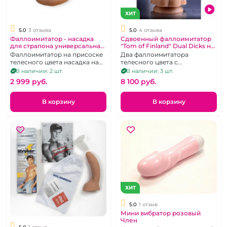
ХИТ
5.0
3 отзыва
5.0
4 отзыва
Фаллоимитатор - насадка
Сдвоенный фаллоимитатор
для страпона универсальная
"Tom of Finland" Dual Dicks на
"Caliber" на присоске 14/5
присоске
Фаллоимитатор на присоске
Два фаллоимитатора
телесного цвета насадка на
телесного цвета с
страпон совместим с
мошонками, соединенные
В наличии: 2 шт.
В наличии: 3 шт.
вибропулями
между собой.
2 999 pуб.
8 100 pуб.
В корзину
В корзину
ХИТ
5.0
1 отзыв
Мини вибратор розовый
Член