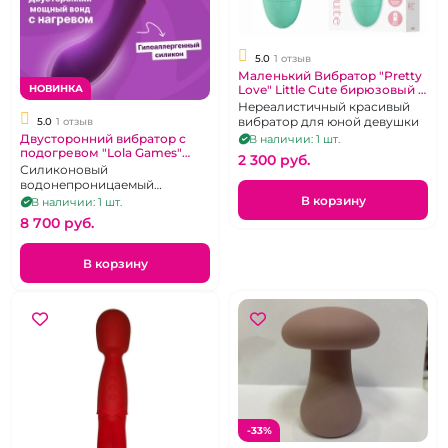
5.0
1 отзыв
Маленький Вибратор "Pretty
Love" Little Сute бирюзовый с
НОВИНКА
круглой головкой
Нереалистичный красивый
вибратор для юной девушки
5.0
1 отзыв
Двусторонний вибратор с
В наличии: 1 шт.
подогревом "Lola Games"
2 300 pуб.
Wand аналог Хитачи
Силиконовый
водонепроницаемый
перезаряжаемый вибратор
В корзину
В наличии: 1 шт.
для принудительного
8 700 pуб.
оргазма с 10 ритмами
В корзину
-33%