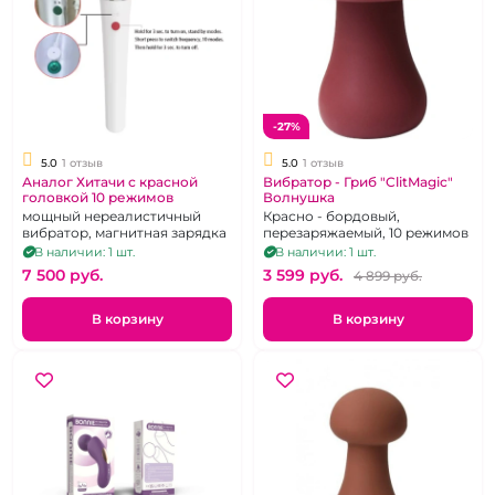
-27%
5.0
1 отзыв
5.0
1 отзыв
Аналог Хитачи с красной
Вибратор - Гриб "ClitMagic"
головкой 10 режимов
Волнушка
мощный нереалистичный
Красно - бордовый,
вибратор, магнитная зарядка
перезаряжаемый, 10 режимов
В наличии: 1 шт.
В наличии: 1 шт.
7 500 pуб.
3 599 pуб.
4 899 pуб.
В корзину
В корзину