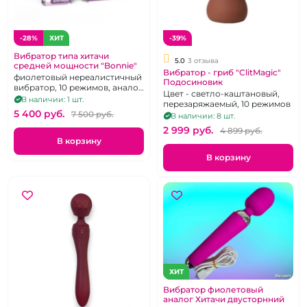
-28%
ХИТ
-39%
Вибратор типа хитачи
5.0
3 отзыва
средней мощности "Bonnie"
Вибратор - гриб "ClitMagic"
фиолетовый нереалистичный
Подосиновик
вибратор, 10 режимов, аналог
Цвет - светло-каштановый,
хитачи
В наличии: 1 шт.
перезаряжаемый, 10 режимов
5 400 pуб.
7 500 pуб.
В наличии: 8 шт.
2 999 pуб.
4 899 pуб.
В корзину
В корзину
ХИТ
Вибратор фиолетовый
аналог Хитачи двусторнний