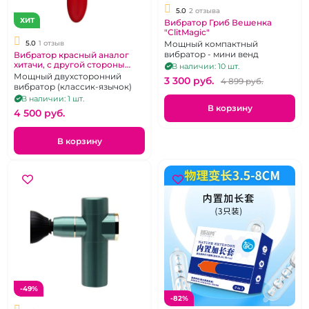
5.0
2 отзыва
ХИТ
Вибратор Гриб Вешенка
"ClitMagic"
Мощный компактный
5.0
1 отзыв
вибратор - мини венд
Вибратор красный аналог
хитачи, с другой стороны
В наличии: 10 шт.
язык
Мощный двухсторонний
3 300 pуб.
4 899 pуб.
вибратор (классик-язычок)
В наличии: 1 шт.
В корзину
4 500 pуб.
В корзину
-49%
-82%