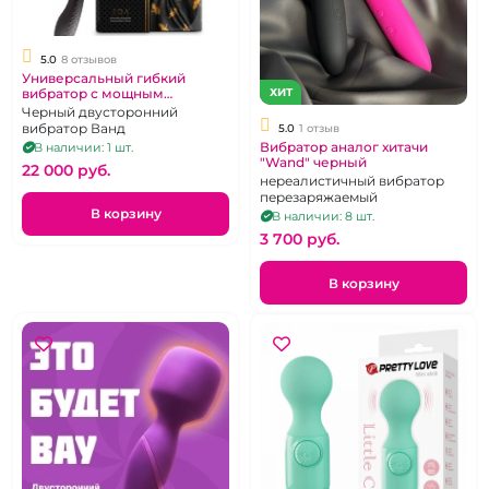
5.0
8 отзывов
Универсальный гибкий
вибратор с мощным
ХИТ
мотором Shunga Zoa
Черный двусторонний
вибратор Ванд
5.0
1 отзыв
Вибратор аналог хитачи
В наличии: 1 шт.
"Wand" черный
22 000 pуб.
нереалистичный вибратор
перезаряжаемый
В корзину
В наличии: 8 шт.
3 700 pуб.
В корзину