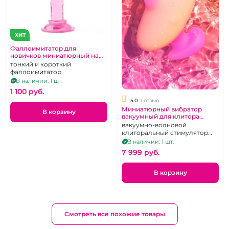
ХИТ
Фаллоимитатор для
новичков миниатюрный на
присоске розовый
тонкий и короткий
фаллоимитатор
В наличии: 1 шт.
1 100 pуб.
5.0
1 отзыв
Миниатюрный вибратор
В корзину
вакуумный для клитора
ROMP "Kiss"
вакуумно-волновой
клиторальный стимулятор
ROMP Kiss. желто-розовый
В наличии: 1 шт.
градиент
7 999 pуб.
В корзину
Смотреть все похожие товары