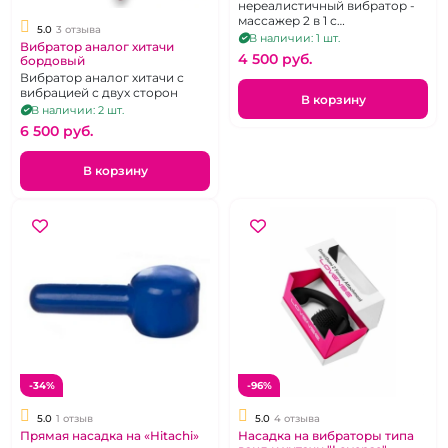
нереалистичный вибратор -
массажер 2 в 1 с
5.0
3 отзыва
вибрирующей головкой и
В наличии: 1 шт.
Вибратор аналог хитачи
стволом
4 500 pуб.
бордовый
Вибратор аналог хитачи с
вибрацией с двух сторон
В корзину
В наличии: 2 шт.
6 500 pуб.
В корзину
-34%
-96%
5.0
1 отзыв
5.0
4 отзыва
Прямая насадка на «Hitachi»
Насадка на вибраторы типа