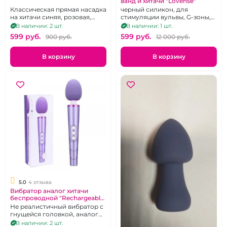
ванд и хитачи "Lovense"
Классическая прямая насадка
черный силикон, для
на хитачи синяя, розовая,
стимуляции вульвы, G-зоны,
белая
клитора
В наличии: 2 шт.
В наличии: 1 шт.
599 pуб.
599 pуб.
900 pуб.
12 000 pуб.
В корзину
В корзину
5.0
4 отзыва
Вибратор аналог хитачи
беспроводной "Rechargeable"
сиреневый
Не реалистичный вибратор с
гнущейся головкой, аналог
хитачи, в сиреневом цвете.
В наличии: 2 шт.