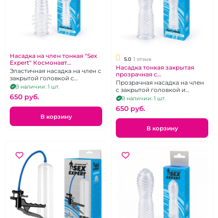
Насадка на член тонкая "Sex
5.0
1 отзыв
Expert" Космонавт
Насадка тонкая закрытая
прозрачная с
Эластичная насадка на член с
прозрачная с
разнообразным рельефом
закрытой головкой с
перекрестными
Прозрачная насадка на член
усиками,ребрышками и
В наличии: 1 шт.
ребрышками "Sex Expert"
с закрытой головкой и
выпуклостями.
Бронтазавр
650 pуб.
ребристой поверхностью.
В наличии: 1 шт.
650 pуб.
В корзину
В корзину