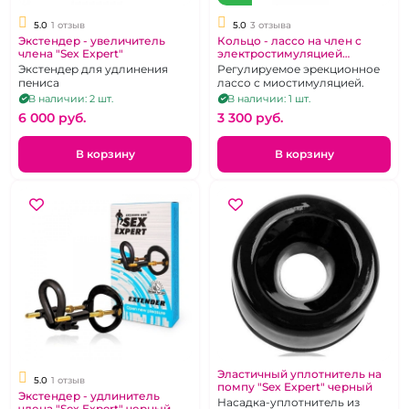
5.0
1 отзыв
5.0
3 отзыва
Экстендер - увеличитель
Кольцо - лассо на член с
члена "Sex Expert"
электростимуляцией
регулируемый диаметр "S-
Экстендер для удлинения
Регулируемое эрекционное
hande" Lightning ring черное
пениса
лассо с миостимуляцией.
В наличии: 2 шт.
В наличии: 1 шт.
6 000 pуб.
3 300 pуб.
В корзину
В корзину
Эластичный уплотнитель на
5.0
1 отзыв
помпу "Sex Expert" черный
Экстендер - удлинитель
Насадка-уплотнитель из
члена "Sex Expert" черный