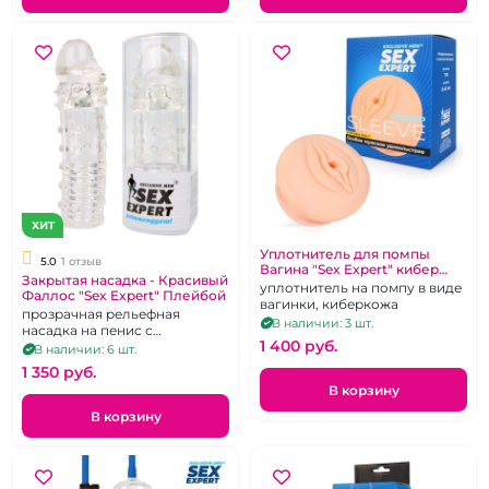
ХИТ
Уплотнитель для помпы
5.0
1 отзыв
Вагина "Sex Expert" кибер
Закрытая насадка - Красивый
кожа
уплотнитель на помпу в виде
Фаллос "Sex Expert" Плейбой
вагинки, киберкожа
прозрачная рельефная
В наличии: 3 шт.
насадка на пенис с
1 400 pуб.
увеличением
В наличии: 6 шт.
1 350 pуб.
В корзину
В корзину