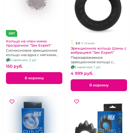
ХИТ
Кольцо на член мини
5.0
2 отзыва
прозрачное "Sex Expert"
Эрекционное кольцо Шины с
Силиконовое эрекционное
вибрацией "Sex Expert"
кольцо-насадка с мягкими
Перезаряжаемое
шипами и усиками
В наличии: 2 шт.
эрекционное кольцо с
150 pуб.
вибрацией
В наличии: 1 шт.
4 999 pуб.
В корзину
В корзину