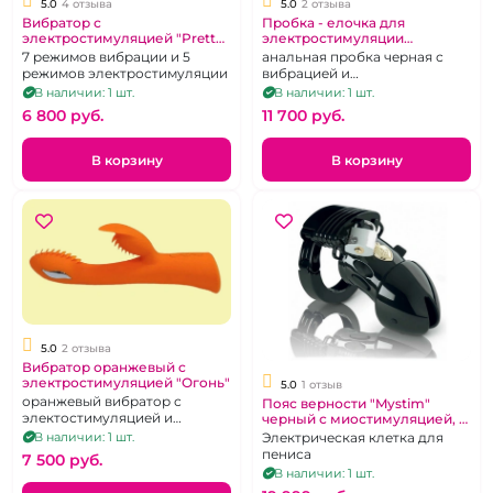
5.0
4 отзыва
5.0
2 отзыва
Вибратор с
Пробка - елочка для
электростимуляцией "Pretty
электростимуляции
Love" Hector фиолетовый
"Electroshok"
7 режимов вибрации и 5
анальная пробка черная с
режимов электростимуляции
вибрацией и
электроимпульсами
В наличии: 1 шт.
В наличии: 1 шт.
6 800 pуб.
11 700 pуб.
В корзину
В корзину
5.0
2 отзыва
Вибратор оранжевый с
электростимуляцией "Огонь"
5.0
1 отзыв
оранжевый вибратор с
Пояс верности "Mystim"
электостимуляцией и
черный с миостимуляцией, 1
клиторальным отростком
металлический и 5
В наличии: 1 шт.
Электрическая клетка для
пластмассовых замочков
пениса
7 500 pуб.
В наличии: 1 шт.