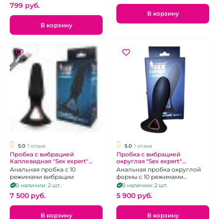
799 pуб.
В корзину
В корзину
5.0
1 отзыв
5.0
1 отзыв
Пробка с вибрацией
Пробка с вибрацией
Каплевидная "Sex expert"
округлая "Sex expert"
Premium
Premium
Анальная пробка с 10
Анальная пробка округлой
режимами вибрации
формы с 10 режимами
вибрации
В наличии: 2 шт.
В наличии: 2 шт.
7 500 pуб.
5 900 pуб.
В корзину
В корзину