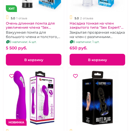
ХИТ
5.0
1 отзыв
5.0
2 отзыва
Очень длинная помпа для
Насадка тонкая на член
увеличения члена "Sex
закрытого типа "Sex Expert"
Expert" Much Pleasure
Шишка прозрачная
Вакуумная помпа для
Закрытая прозрачная насадка
рельефная
большого члена и толстого,
на член с различными
длина 280 мм, диаметр 65 мм,
чешуйками и ребрами
В наличии: 4 шт.
В наличии: 1 шт.
прозрачная
5 500 pуб.
650 pуб.
В корзину
В корзину
НОВИНКА