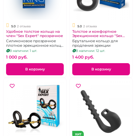
5.0
2 отзыва
5.0
2 отзыва
Удобное толстое кольцо на
Толстое и комфортное
член "Sex Expert" прозрачное
Эрекционное кольцо "Sex
Expert" Корона
Силиконовое прозрачное
Брутальное кольцо для
плотное эрекционное кольцо
продления эрекции
с рельефом
В наличии: 1 шт.
В наличии: 12 шт.
1 000 pуб.
1 400 pуб.
В корзину
В корзину
ХИТ