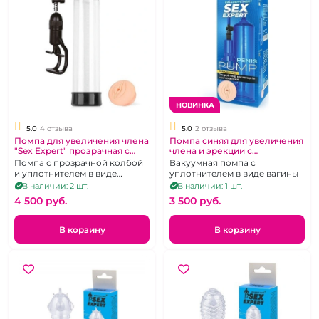
НОВИНКА
5.0
4 отзыва
5.0
2 отзыва
Помпа для увеличения члена
Помпа синяя для увеличения
"Sex Expert" прозрачная с
члена и эрекции с
уплотнителем
уплотнителем "Sex Expert"
Помпа с прозрачной колбой
Вакуумная помпа с
и уплотнителем в виде
уплотнителем в виде вагины
вагины.
В наличии: 2 шт.
В наличии: 1 шт.
4 500 pуб.
3 500 pуб.
В корзину
В корзину