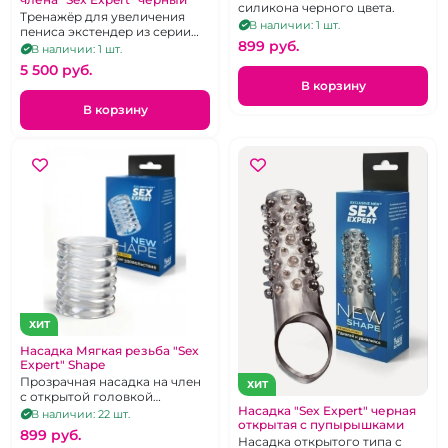
силикона черного цвета.
Тренажёр для увеличения
В наличии: 1 шт.
пениса экстендер из серии
899 pуб.
«Sex Expert», цвет чёрный.
В наличии: 1 шт.
5 500 pуб.
В корзину
В корзину
ХИТ
Насадка Мягкая резьба "Sex
Expert" Shape
Прозрачная насадка на член
ХИТ
с открытой головкой
Насадка "Sex Expert" черная
ребристая
В наличии: 22 шт.
открытая с пупырышками
899 pуб.
Насадка открытого типа с