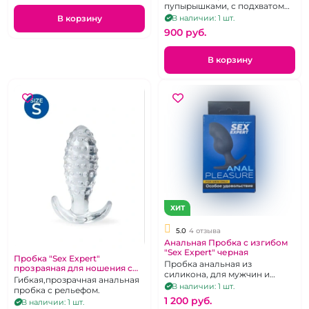
пупырышками, с подхватом
для мошонки.
В наличии: 1 шт.
В корзину
900 pуб.
В корзину
ХИТ
5.0
4 отзыва
Анальная Пробка с изгибом
"Sex Expert" черная
Пробка "Sex Expert"
Пробка анальная из
прозраяная для ношения с
силикона, для мужчин и
пупырышками
Гибкая,прозрачная анальная
женщин, подходит для
В наличии: 1 шт.
пробка с рельефом.
ношения
1 200 pуб.
В наличии: 1 шт.