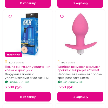
В корзину
В корзину
НОВИНКА
5.0
2 отзыва
5.0
1 отзыв
Помпа синяя для увеличения
Удобная конусная анальная
члена и эрекции с
пробка с вибрацией "Sweet
уплотнителем "Sex Expert"
toys" розового цвета.
Вакуумная помпа с
Небольшая анальная пробка
уплотнителем в виде вагины
ярко розового цвета.
В наличии: 1 шт.
В наличии: 4 шт.
3 500 pуб.
1 750 pуб.
В корзину
В корзину