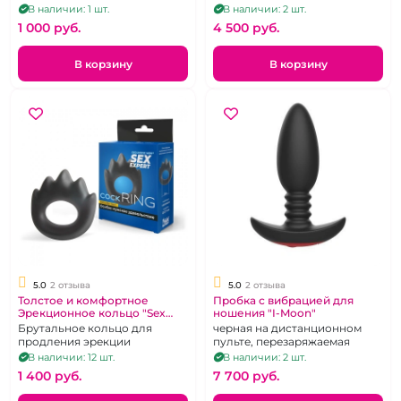
с рельефом
вагины.
В наличии: 1 шт.
В наличии: 2 шт.
1 000 pуб.
4 500 pуб.
В корзину
В корзину
5.0
2 отзыва
5.0
2 отзыва
Толстое и комфортное
Пробка с вибрацией для
Эрекционное кольцо "Sex
ношения "I-Moon"
Expert" Корона
Брутальное кольцо для
черная на дистанционном
продления эрекции
пульте, перезаряжаемая
В наличии: 12 шт.
В наличии: 2 шт.
1 400 pуб.
7 700 pуб.