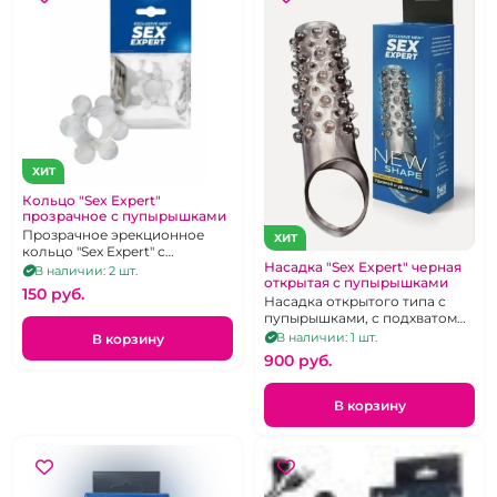
ХИТ
Кольцо "Sex Expert"
прозрачное с пупырышками
Прозрачное эрекционное
ХИТ
кольцо "Sex Expert" с
Насадка "Sex Expert" черная
пупырыками
В наличии: 2 шт.
открытая с пупырышками
150 pуб.
Насадка открытого типа с
пупырышками, с подхватом
для мошонки.
В наличии: 1 шт.
В корзину
900 pуб.
В корзину