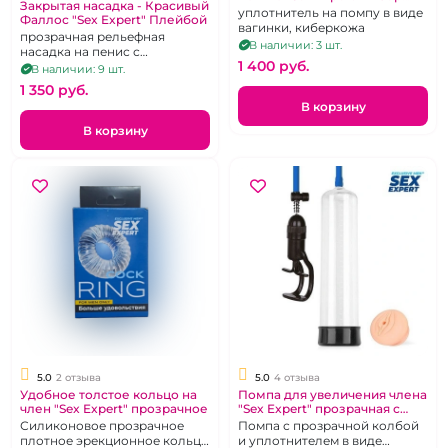
Закрытая насадка - Красивый
кожа
уплотнитель на помпу в виде
Фаллос "Sex Expert" Плейбой
вагинки, киберкожа
прозрачная рельефная
В наличии: 3 шт.
насадка на пенис с
1 400 pуб.
увеличением
В наличии: 9 шт.
1 350 pуб.
В корзину
В корзину
5.0
2 отзыва
5.0
4 отзыва
Удобное толстое кольцо на
Помпа для увеличения члена
член "Sex Expert" прозрачное
"Sex Expert" прозрачная с
уплотнителем
Силиконовое прозрачное
Помпа с прозрачной колбой
плотное эрекционное кольцо
и уплотнителем в виде