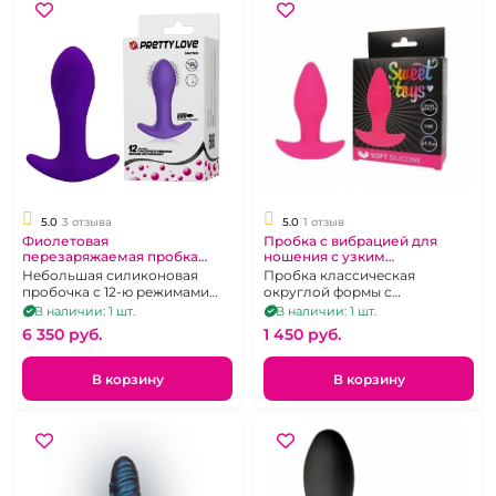
5.0
3 отзыва
5.0
1 отзыв
Фиолетовая
Пробка с вибрацией для
перезаряжаемая пробка
ношения с узким
"Pretty love" Morton
ограничителем "Sweet toys"
Небольшая силиконовая
Пробка классическая
розовая
пробочка с 12-ю режимами
округлой формы с
вибрации
ограничителем
В наличии: 1 шт.
В наличии: 1 шт.
6 350 pуб.
1 450 pуб.
В корзину
В корзину