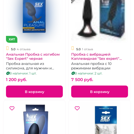
ХИТ
5.0
4 отзыва
5.0
1 отзыв
Анальная Пробка с изгибом
Пробка с вибрацией
"Sex Expert" черная
Каплевидная "Sex expert"
Premium
Пробка анальная из
Анальная пробка с 10
силикона, для мужчин и
режимами вибрации
женщин, подходит для
В наличии: 1 шт.
В наличии: 2 шт.
ношения
1 200 pуб.
7 500 pуб.
В корзину
В корзину