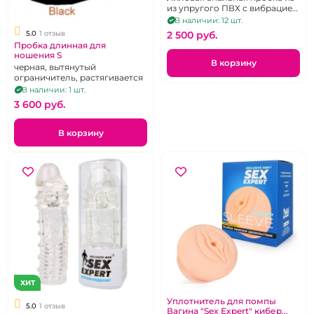
из упругого ПВХ с вибрацией,
пригодная для ношения.
В наличии: 12 шт.
2 500 pуб.
5.0
1 отзыв
Пробка длинная для
ношения S
В корзину
черная, вытянутый
ограничитель, растягивается
В наличии: 1 шт.
3 600 pуб.
В корзину
ХИТ
Уплотнитель для помпы
5.0
1 отзыв
Вагина "Sex Expert" кибер