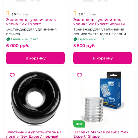
5.0
1 отзыв
5.0
1 отзыв
Экстендер - увеличитель
Экстендер - удлинитель
члена "Sex Expert"
члена "Sex Expert" черный
Экстендер для удлинения
Тренажёр для увеличения
пениса
пениса экстендер из серии
«Sex Expert», цвет чёрный.
В наличии: 2 шт.
В наличии: 1 шт.
6 000 pуб.
5 500 pуб.
В корзину
В корзину
ХИТ
Эластичный уплотнитель на
Насадка Мягкая резьба "Sex
помпу "Sex Expert" черный
Expert" Shape