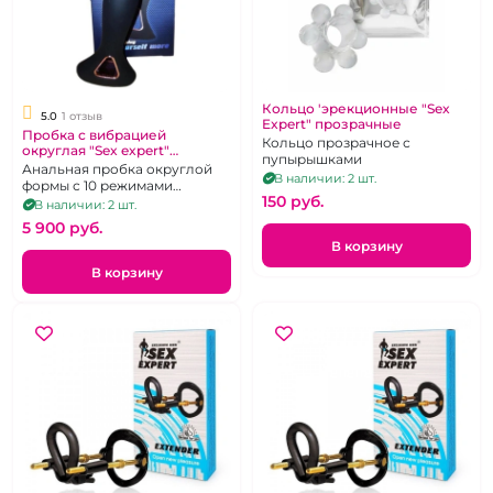
Кольцо 'эрекционные "Sex
5.0
1 отзыв
Expert" прозрачные
Пробка с вибрацией
Кольцо прозрачное с
округлая "Sex expert"
пупырышками
Premium
Анальная пробка округлой
В наличии: 2 шт.
формы с 10 режимами
150 pуб.
вибрации
В наличии: 2 шт.
5 900 pуб.
В корзину
В корзину