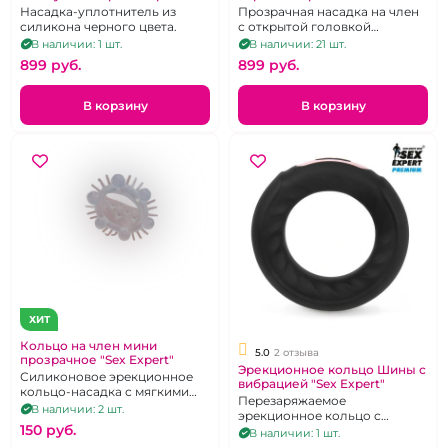
Насадка-уплотнитель из
Прозрачная насадка на член
силикона черного цвета.
с открытой головкой
ребристая
В наличии: 1 шт.
В наличии: 21 шт.
899 pуб.
899 pуб.
В корзину
В корзину
ХИТ
Кольцо на член мини
5.0
2 отзыва
прозрачное "Sex Expert"
Эрекционное кольцо Шины с
Силиконовое эрекционное
вибрацией "Sex Expert"
кольцо-насадка с мягкими
Перезаряжаемое
шипами и усиками
В наличии: 2 шт.
эрекционное кольцо с
150 pуб.
вибрацией
В наличии: 1 шт.