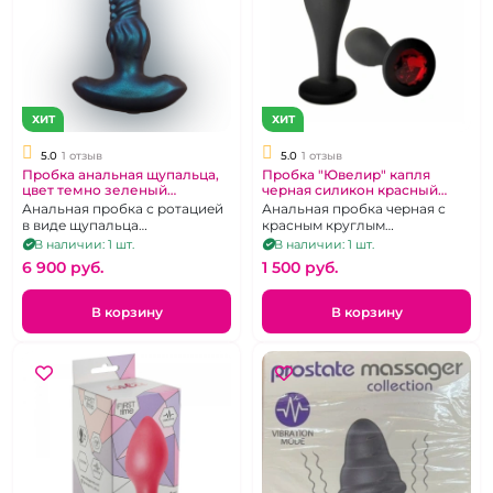
ХИТ
ХИТ
5.0
1 отзыв
5.0
1 отзыв
Пробка анальная щупальца,
Пробка "Ювелир" капля
цвет темно зеленый
черная силикон красный
металлик
кристалл S
Анальная пробка с ротацией
Анальная пробка черная с
в виде щупальца
красным круглым
перезаряжаемая, 9 режимов
кристаллом капля размер S
В наличии: 1 шт.
В наличии: 1 шт.
работы, на д/у пульте,
6 900 pуб.
1 500 pуб.
подключается к приложению
В корзину
В корзину