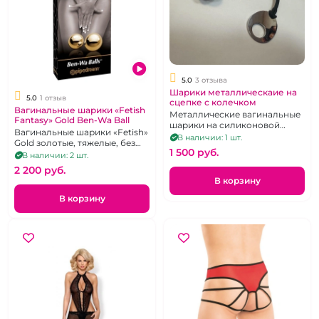
5.0
3 отзыва
Шарики металлическаие на
5.0
1 отзыв
сцепке с колечком
Вагинальные шарики «Fetish
Металлические вагинальные
Fantasy» Gold Ben-Wa Ball
шарики на силиконовой
Вагинальные шарики «Fetish»
сцепке
В наличии: 1 шт.
Gold золотые, тяжелые, без
1 500 pуб.
сцепки
В наличии: 2 шт.
2 200 pуб.
В корзину
В корзину