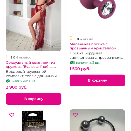
5.0
4 отзыва
Маленькая пробка с
прозрачным кристаллом
Красное Вино
Пробка бордовая
силиконовая с прозрачным
5.0
6 отзывов
кристаллом размер S
Сексуальный комплект из
В наличии: 3 шт.
кружева "Eva Lelari" юбка,
1 500 pуб.
бюстье с рукавами, стринги
Бордовый кружевной
комплект: топа с длинными
рукавами и завязками под
В корзину
В наличии: 1 шт.
грудью, стринги и длинной
2 900 pуб.
юбки-шлейфа, р. 42-44
В корзину