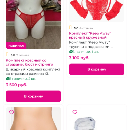
5.0
4 отзыва
Комплект "Keep Away"
красный кружевной
Комплект "Keep Away"
НОВИНКА
трусики с подвязками-
гартерами и лиф из алого
В наличии: 1 шт.
кружева. размер 40-44
5.0
2 отзыва
3 100 pуб.
Комплект красный со
стразами, бюст и стринги
Шикарный красный комплект
В корзину
со стразами размера XL
В наличии: 2 шт.
3 500 pуб.
В корзину