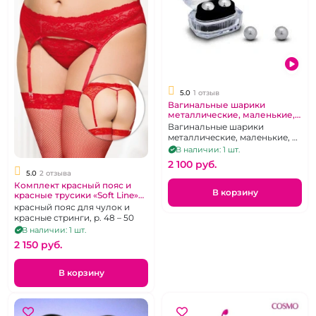
5.0
1 отзыв
Вагинальные шарики
металлические, маленькие, в
подарочной упаковке,
Вагинальные шарики
прозрачной
металлические, маленькие, в
подарочной упаковке.
В наличии: 1 шт.
2 100 pуб.
5.0
2 отзыва
Комплект красный пояс и
В корзину
красные трусики «Soft Line»
кружевной
красный пояс для чулок и
красные стринги, р. 48 – 50
В наличии: 1 шт.
2 150 pуб.
В корзину