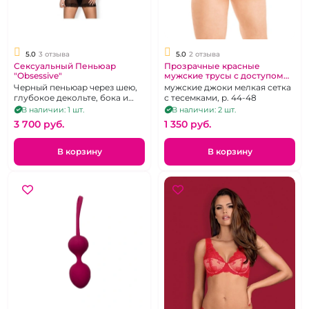
5.0
3 отзыва
5.0
2 отзыва
Сексуальный Пеньюар
Прозрачные красные
"Obsessive"
мужские трусы с доступом
"FlirtOn"
Черный пеньюар через шею,
мужские джоки мелкая сетка
глубокое декольте, бока и
с тесемками, р. 44-48
спина открыты, р. 48-50
В наличии: 1 шт.
В наличии: 2 шт.
3 700 pуб.
1 350 pуб.
В корзину
В корзину