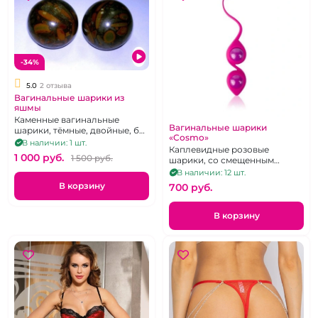
-34%
5.0
2 отзыва
Вагинальные шарики из
яшмы
Каменные вагинальные
Вагинальные шарики
шарики, тёмные, двойные, без
«Cosmo»
сцепки
В наличии: 1 шт.
Каплевидные розовые
1 000 pуб.
1 500 pуб.
шарики, со смещенным
центром тяжести
В наличии: 12 шт.
В корзину
700 pуб.
В корзину