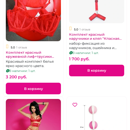
5.0
1 отзыв
Комплект красный
наручники и кляп "Кпасная
Линия"
набор-фиксация из
наручников, ошейника и
5.0
1 отзыв
кляпа красного цвета
Комплект красный
В наличии: 1 шт.
кружевной лиф+трусики
1 700 pуб.
слипы
Красивый комплект белья
ярко красного цвета.
В корзину
В наличии: 1 шт.
3 200 pуб.
В корзину