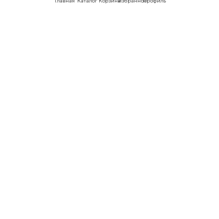
Главная
Каталог
Корзина
Избранное
Профиль
Наши соц
сети:
Если есть
вопросы:
КОНТАКТЫ В НИКЕЛЕ
8 (800) 301-70-69
intimhouse@mail.ru
КАТАЛОГ
Подарки и сувениры
Вибраторы