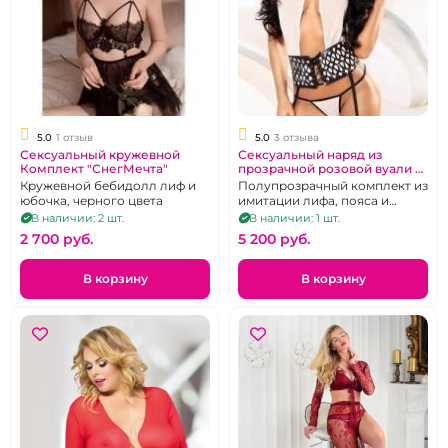
5.0
1 отзыв
5.0
3 отзыва
Сексуальный кружевной
Сексуальный наряд из
Комплект "СнегМечта"
прозрачной розовой вуали с
шикарным пояом "Lolitta"
Кружевной бебидолл лиф и
Полупрозрачный комплект из
Desirable
юбочка, черного цвета
имитации лифа, пояса и
чокера, р. 42-44
В наличии: 2 шт.
В наличии: 1 шт.
2 700 pуб.
5 200 pуб.
В корзину
В корзину