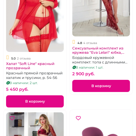
4.8
4 отзыва
Сексуальный комплект из
кружева "Eva Lelari" юбка,
бюстье с рукавами, стринги
Бордовый кружевной
5.0
2 отзыва
комплект: топа с длинными
Халат "Soft Line" красный
рукавами и завязками под
В наличии: 1 шт.
прозрачный
грудью, стринги и длинной
Красный прямой прозрачный
2 900 pуб.
юбки-шлейфа, р. 44-46
халатик и трусики, р. 54-56
В наличии: 2 шт.
В корзину
5 450 pуб.
В корзину