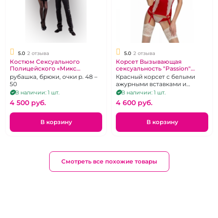
5.0
2 отзыва
5.0
2 отзыва
Костюм Сексуального
Корсет Вызывающая
Полицейского «Микс
сексуальность "Passion"
Фантазий»
Lorane
рубашка, брюки, очки р. 48 –
Красный корсет с белыми
50
ажурными вставками и
пажами для чулок, р. 44-46
В наличии: 1 шт.
В наличии: 1 шт.
4 500 pуб.
4 600 pуб.
В корзину
В корзину
Смотреть все похожие товары