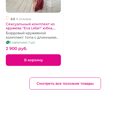
5.0
6 отзывов
Сексуальный комплект из
кружева "Eva Lelari" юбка,
бюстье с рукавами, стринги
Бордовый кружевной
комплект: топа с длинными
рукавами и завязками под
В наличии: 1 шт.
грудью, стринги и длинной
2 900 pуб.
юбки-шлейфа, р. 42-44
В корзину
Смотреть все похожие товары