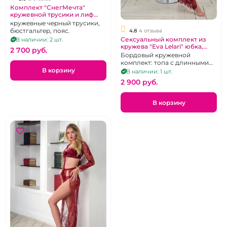
Комплект "СнегМечта"
кружевной трусики и лиф
белый/черный
кружевные черный трусики,
бюстгальтер, пояс.
4.8
4 отзыва
Сексуальный комплект из
В наличии: 2 шт.
кружева "Eva Lelari" юбка,
2 700 pуб.
бюстье с рукавами, стринги
Бордовый кружевной
комплект: топа с длинными
рукавами и завязками под
В корзину
В наличии: 1 шт.
грудью, стринги и длинной
2 900 pуб.
юбки-шлейфа, р. 44-46
В корзину