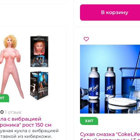
В корзину
ИТ
.0
1 отзыв
ла с вибрацией
ХИТ
роника" рост 150 см
увная кукла с вибрацией
Сухая смазка "CokeLife
ставкой из киберкожи.