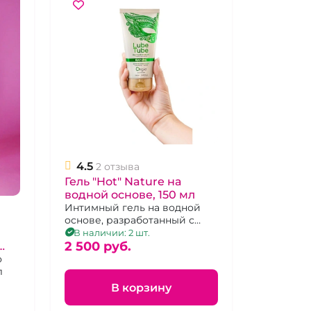
4.5
2 отзыва
Гель "Hot" Nature на
водной основе, 150 мл
Интимный гель на водной
основе, разработанный с
помощью натуральных
В наличии: 2 шт.
компонентов
2 500 pуб.
о
л
В корзину