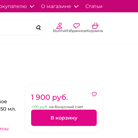
окупателю
О магазине
Статьи
Войти
Избранное
Корзина
1 900 pуб.
ное
+190 pуб.
на бонусный счет
50 мл.
В корзину
ины