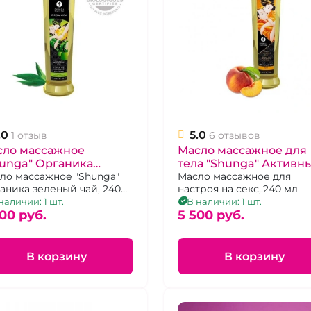
.0
5.0
1 отзыв
6 отзывов
сло массажное
Масло массажное для
unga" Органика
тела "Shunga" Активн
еный чай, 240 мл
ло массажное "Shunga"
персик 240 мл
Масло массажное для
аника зеленый чай, 240
настроя на секс,.240 мл
наличии: 1 шт.
В наличии: 1 шт.
00 pуб.
5 500 pуб.
В корзину
В корзину