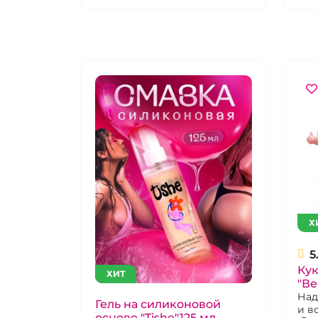
Х
5
Кук
ХИТ
"Ве
Над
Гель на силиконовой
и в
основе "Tishe"125 мл