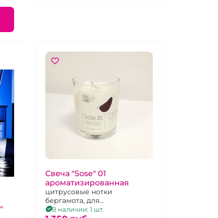
Свеча "Sose" 01
ароматизированная
цитрусовые нотки
бергамота, для
"
ароматизации помещения
В наличии: 1 шт.