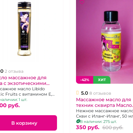
.0
2 отзыва
сло массажное для
-42%
ХИТ
а с экзотическими
ктами "Shunga"
сажное масло Libido
5.0
8 отзывов
tic Fruits с витамином Е,
стинкт влечения
Массажное масло для
 мл
наличии: 1 шт.
00 pуб.
техник сквирта Масло
Грешницы "Squi"
Нежное массажное масл
Скви с Иланг-Иланг, 50 м
ИнтимХаус
В наличии: 275 шт.
В корзину
350 pуб.
600 pуб.