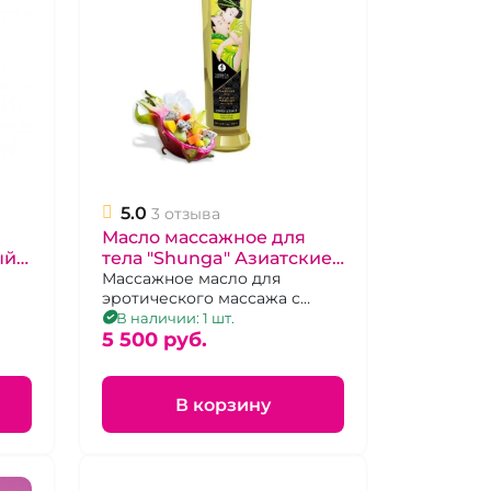
5.0
3 отзыва
Масло массажное для
ый
тела "Shunga" Азиатские
нотки
Массажное масло для
эротического массажа с
незабываемыми нотками
В наличии: 1 шт.
Востока, 240 мл.
5 500 pуб.
В корзину