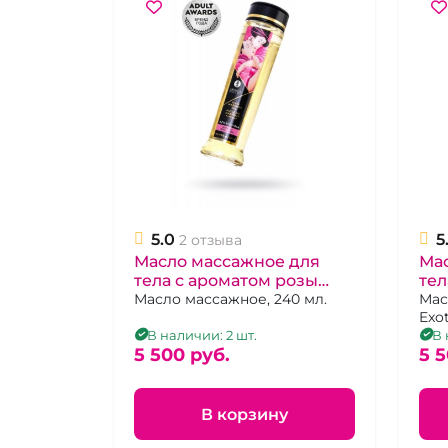
5.0
5
2 отзыва
Масло массажное для
Ма
тела с ароматом розы
тел
"Shunga" Афродизия
Масло массажное, 240 мл.
фру
Мас
Exo
Ин
240
В наличии: 2 шт.
В 
5 500 pуб.
5 5
В корзину