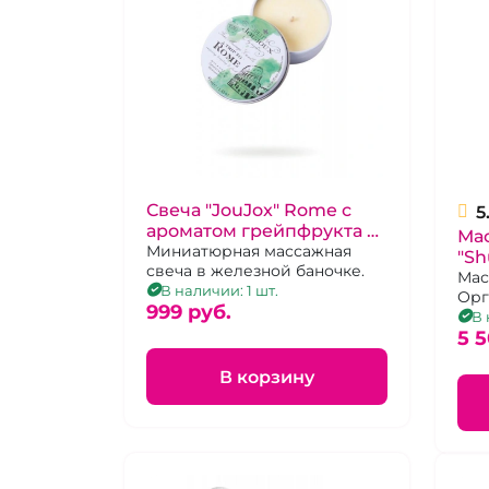
Свеча "JouJox" Rome с
5
ароматом грейпфрукта и
Ма
бергамота
Миниатюрная массажная
"Sh
свеча в железной баночке.
зел
Мас
В наличии: 1 шт.
Орг
999 pуб.
мл
В 
5 5
В корзину