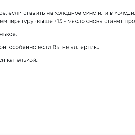
е, если ставить на холодное окно или в холод
температуру (выше +15 - масло снова станет пр
нькое.
н, особенно если Вы не аллергик..
ься капелькой…