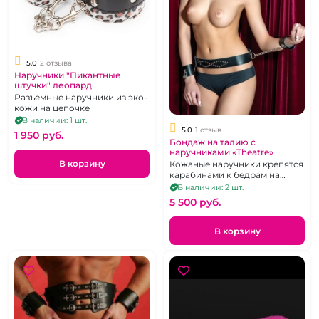
5.0
2 отзыва
Наручники "Пикантные
штучки" леопард
Разъемные наручники из эко-
кожи на цепочке
В наличии: 1 шт.
5.0
1 отзыв
1 950 pуб.
Бондаж на талию с
наручниками «Theatre»
В корзину
Кожаные наручники крепятся
карабинами к бедрам на
расстоянии 15 сантиметров
В наличии: 2 шт.
5 500 pуб.
В корзину