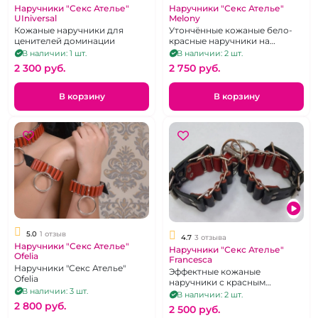
Наручники "Секс Ателье"
Наручники "Секс Ателье"
UIniversal
Melony
Кожаные наручники для
Утончённые кожаные бело-
ценителей доминации
красные наручники на
металлическом основании
В наличии: 1 шт.
В наличии: 2 шт.
2 300 pуб.
2 750 pуб.
В корзину
В корзину
5.0
1 отзыв
4.7
3 отзыва
Наручники "Секс Ателье"
Наручники "Секс Ателье"
Ofelia
Francesca
Наручники "Секс Ателье"
Эффектные кожаные
Ofelia
наручники с красным
В наличии: 3 шт.
подбоем
В наличии: 2 шт.
2 800 pуб.
2 500 pуб.