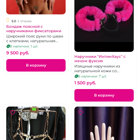
5.0
2 отзыва
Бондаж поясной с
наручниками-фиксаторами
Широкий пояс руки по швам
с клепками, натуральная
кожа
В наличии: 1 шт.
9 500 pуб.
Наручники "ИнтимХаус" с
мехом фуксия
В корзину
Изящные наручники из
натуральной кожи со
съёмным мехом цвета фуксии.
В наличии: 7 шт.
1 500 pуб.
В корзину