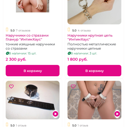
5.0
7 отзывов
5.0
4 отзыва
Наручники со стразами
Наручники крупная цепь
Гламур "ИнтимХаус"
"ИнтимХаус"
тонкие изящные наручники
Полностью металлические
со стразами
наручники цепные
В наличии: 15 шт.
В наличии: 3 шт.
2 300 pуб.
1 800 pуб.
В корзину
В корзину
5.0
1 отзыв
5.0
1 отзыв