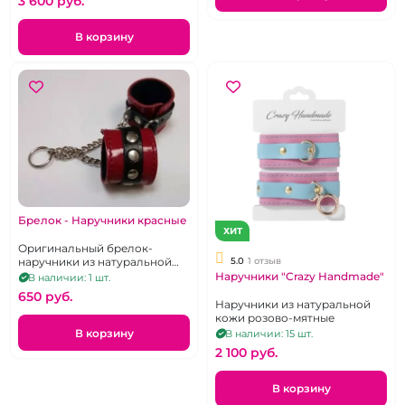
3 600 pуб.
В корзину
Брелок - Наручники красные
ХИТ
Оригинальный брелок-
5.0
1 отзыв
наручники из натуральной
кожи красного цвета с
Наручники "Crazy Handmade"
В наличии: 1 шт.
черной вставкой и
650 pуб.
заклепками
Наручники из натуральной
кожи розово-мятные
В корзину
В наличии: 15 шт.
2 100 pуб.
В корзину