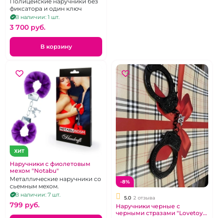
Полицейские наручники без
фиксатора и один ключ
В наличии: 1 шт.
3 700 pуб.
В корзину
ХИТ
Наручники с фиолетовым
мехом "Notabu"
Металлические наручники со
-8%
сьемным мехом.
В наличии: 7 шт.
5.0
2 отзыва
799 pуб.
Наручники черные с
черными стразами "Lovetoy"