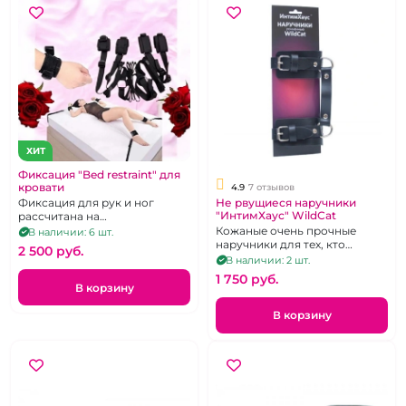
ХИТ
Фиксация "Bed restraint" для
кровати
4.9
7 отзывов
Не рвущиеся наручники
Фиксация для рук и ног
"ИнтимХаус" WildСat
рассчитана на
полутороспальную кровать
Кожаные очень прочные
В наличии: 6 шт.
шириной 90-110 см.
наручники для тех, кто
2 500 pуб.
реально любит секс
В наличии: 2 шт.
погорячее.
1 750 pуб.
В корзину
В корзину