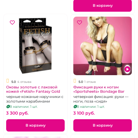
В корзину
5.0
4 отзыва
5.0
1 отзыв
Оковы золотые с лаковой
Фиксация руки к ногам
кожей «Fetish» Fantasy Gold
«Sportsheets» Bondage Bar
черные кожаные наручники с
четверная фиксация: руки —
золотыми карабинами
ноги, поза «сидя»
В наличии: 1 шт.
В наличии: 1 шт.
3 300 pуб.
3 100 pуб.
В корзину
В корзину