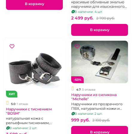
металлические
красивые обливные эмалью
В корзину
наручники для изысканного
Сабспейса
В наличии: 4 шт.
2 499 pуб.
2 700 pуб.
В корзину
-53%
4.7
3 отзыва
ХИТ
Наручники из силикона
"Michelle"
Наручники из прозрачного
5.0
1 отзыв
ПВХ, натуральной кожи и
Наручники с тиснением
фурнитурой из
"BDSM"
В наличии: 2 шт.
хромированной стали
натуральная кожа с
999 pуб.
2 100 pуб.
рельефным тиснением,
лакированные ремешки
В наличии: 2 шт.
В корзину