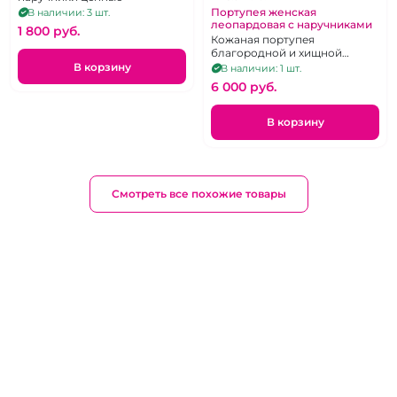
Портупея женская
В наличии: 3 шт.
леопардовая с наручниками
1 800 pуб.
Кожаная портупея
благородной и хищной
расцветки в комплекте с
В корзину
В наличии: 1 шт.
наручниками.
6 000 pуб.
В корзину
Смотреть все похожие товары