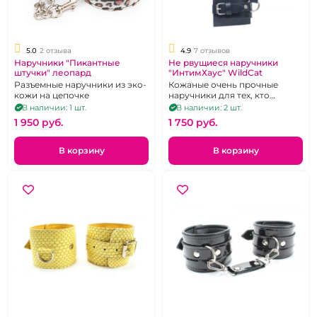
5.0
2 отзыва
4.9
7 отзывов
Наручники "Пикантные
Не рвущиеся наручники
штучки" леопард
"ИнтимХаус" WildСat
Разъемные наручники из эко-
Кожаные очень прочные
кожи на цепочке
наручники для тех, кто
реально любит секс
В наличии: 1 шт.
В наличии: 2 шт.
погорячее.
1 950 pуб.
1 750 pуб.
В корзину
В корзину