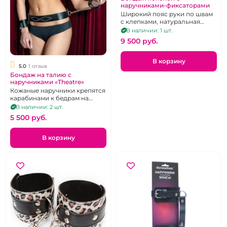
наручниками-фиксаторами
Широкий пояс руки по швам
с клепками, натуральная
кожа
В наличии: 1 шт.
9 500 pуб.
В корзину
5.0
1 отзыв
Бондаж на талию с
наручниками «Theatre»
Кожаные наручники крепятся
карабинами к бедрам на
расстоянии 15 сантиметров
В наличии: 2 шт.
5 500 pуб.
В корзину