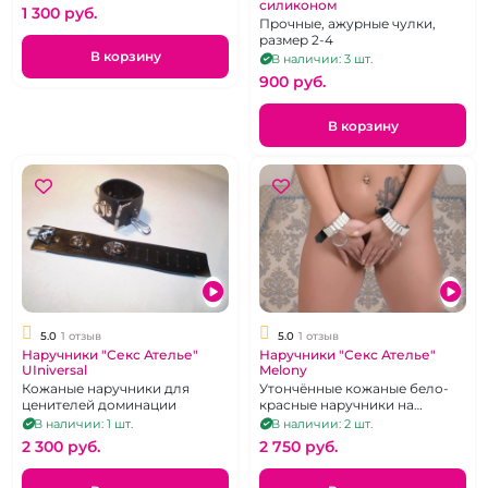
силиконом
1 300 pуб.
Прочные, ажурные чулки,
размер 2-4
В корзину
В наличии: 3 шт.
900 pуб.
В корзину
5.0
1 отзыв
5.0
1 отзыв
Наручники "Секс Ателье"
Наручники "Секс Ателье"
UIniversal
Melony
Кожаные наручники для
Утончённые кожаные бело-
ценителей доминации
красные наручники на
металлическом основании
В наличии: 1 шт.
В наличии: 2 шт.
2 300 pуб.
2 750 pуб.