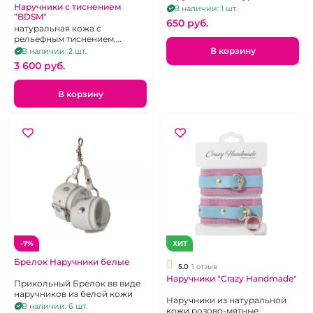
кожи красного цвета с
Наручники с тиснением
В наличии: 1 шт.
"BDSM"
черной вставкой и
650 pуб.
заклепками
натуральная кожа с
рельефным тиснением,
лакированные ремешки
В корзину
В наличии: 2 шт.
3 600 pуб.
В корзину
-7%
ХИТ
Брелок Наручники белые
5.0
1 отзыв
Наручники "Crazy Handmade"
Прикольный Брелок вв виде
наручников из белой кожи
Наручники из натуральной
В наличии: 6 шт.
кожи розово-мятные