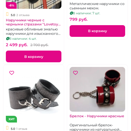
Металлические наручники со
-8%
сьемным мехом.
В наличии: 7 шт.
5.0
2 отзыва
799 pуб.
Наручники черные с
черными стразами "Lovetoy"
металлические
красивые обливные эмалью
В корзину
наручники для изысканного
Сабспейса
В наличии: 4 шт.
2 499 pуб.
2 700 pуб.
В корзину
Брелок - Наручники красные
ХИТ
Оригинальный брелок-
5.0
1 отзыв
наручники из натуральной