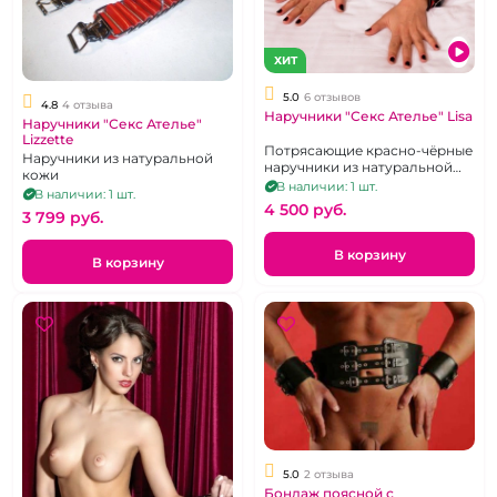
ХИТ
5.0
6 отзывов
4.8
4 отзыва
Наручники "Секс Ателье" Lisa
Наручники "Секс Ателье"
Lizzette
Потрясающие красно-чёрные
Наручники из натуральной
наручники из натуральной
кожи
кожи
В наличии: 1 шт.
В наличии: 1 шт.
4 500 pуб.
3 799 pуб.
В корзину
В корзину
5.0
2 отзыва
Бондаж поясной с