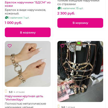
тонкие изящные наручники
Брелок наручники "БДСМ" из
со стразами
кожи
В наличии: 15 шт.
Брелок в виде наручников,
2 300 pуб.
кожаный.
В наличии: 1 шт.
1 000 pуб.
В корзину
В корзину
5.0
4 отзыва
Наручники крупная цепь
"ИнтимХаус"
Полностью металлические
наручники цепные
5.0
1 отзыв