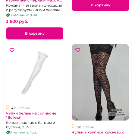
наручники с черным мехом
"ИнтимХаус"
В корзину
Кожаная четверная фиксация
с регулируемымыми оковами,
со съемным мехом.
В наличии: 11 шт.
3 600 pуб.
В корзину
4.7
3 отзыва
Чулки белые на силиконе
"Beileisi"
белые гладкие с бантом и
бусами, р. 2-3
5.0
1 отзыв
Чулки в крупное кружево с
В наличии: 1 шт.