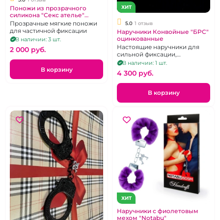
ХИТ
Поножи из прозрачного
силикона "Секс ателье"
Michelle
Прозрачные мягкие поножи
5.0
1 отзыв
для частичной фиксации
Наручники Конвойные "БРС"
оцинкованные
В наличии: 3 шт.
Настоящие наручники для
2 000 pуб.
сильной фиксации,
серебристого цвета
В наличии: 1 шт.
В корзину
4 300 pуб.
В корзину
ХИТ
Наручники с фиолетовым
мехом "Notabu"