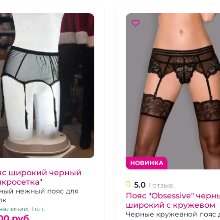
НОВИНКА
яс широкий черный
кросетка"
5.0
1 отзыв
ный нежный пояс для
Пояс "Obsessive" черн
ок
широкий с кружевом
наличии: 1 шт.
Черные кружевной пояс 
00 pуб.