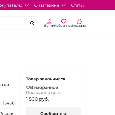
окупателю
О магазине
Статьи
Войти
Избранное
Корзина
Товар закончился
етро
В избранное
Последняя цена
1 500 pуб.
15466
Россия
Сообщить о