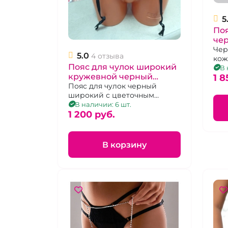
5
Поя
че
ко
Чер
5.0
4 отзыва
кож
Пояс для чулок широкий
В 
кружевной черный
1 8
"СнегМечта"
Пояс для чулок черный
широкий с цветочным
узором
В наличии: 6 шт.
1 200 pуб.
В корзину