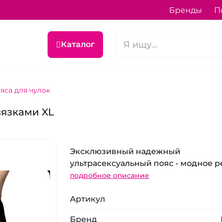
Бренды
П
Каталог
яса для чулок
вязками XL
Эксклюзивный надежный
ультрасексуальный пояс - модное р
подробное описание
Артикул
Бренд