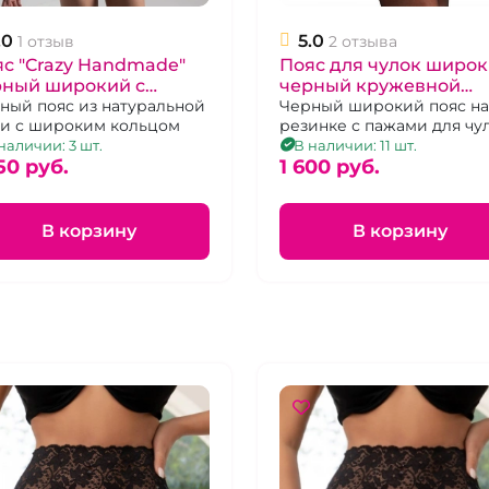
.0
5.0
1 отзыв
2 отзыва
с "Crazy Handmade"
Пояс для чулок широ
рный широкий с
черный кружевной
льцом
ный пояс из натуральной
"Beileisi"
Черный широкий пояс на
и с широким кольцом
резинке с пажами для чул
р. 46-48
наличии: 3 шт.
В наличии: 11 шт.
50 pуб.
1 600 pуб.
В корзину
В корзину