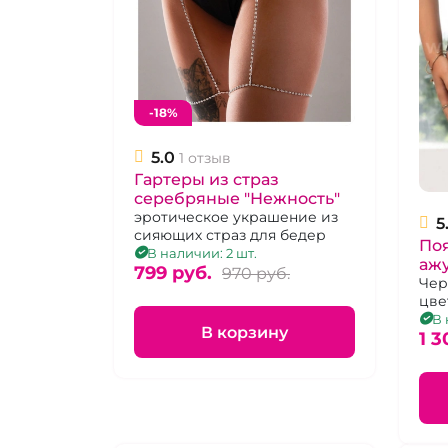
-18%
5.0
1 отзыв
Гартеры из страз
серебряные "Нежность"
эротическое украшение из
5
сияющих страз для бедер
Поя
В наличии: 2 шт.
аж
799 pуб.
970 pуб.
Чер
цве
44-
В 
В корзину
1 3