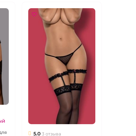
ый
для
5.0
3 отзыва