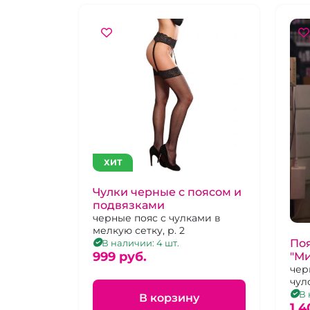
ХИТ
Чулки черные с поясом и
подвязками
черные пояс с чулками в
мелкую сетку, р. 2
По
В наличии: 4 шт.
999 pуб.
"Ми
чер
чул
В 
В корзину
1 4