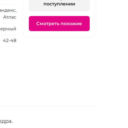
поступлении
андекс,
Атлас
Смотреть похожие
Черный
42-48
едра.