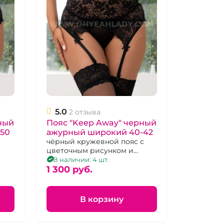
5.0
2 отзыва
ный
Пояс "Keep Away" черный
50
ажурный широкий 40-42
чёрный кружевной пояс с
цветочным рисунком и
р
пажами для чулок размер 40-
В наличии: 4 шт.
42
1 300 pуб.
В корзину