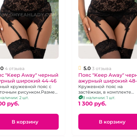
.0
5.0
4 отзыва
3 отзыва
с "Keep Away" черный
Пояс "Keep Away" чер
урный широкий 44-46
ажурный широкий 48-
ный кружевной пояс с
Кружевной пояс на
точным рисунком.Размер
застёжках, в комплекте
46
трусики - стринги, разме
наличии: 2 шт.
В наличии: 1 шт.
00 pуб.
48-50
1 300 pуб.
В корзину
В корзину