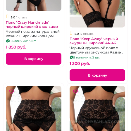
5.0
1 отзыв
Пояс "Crazy Handmade"
черный широкий с кольцом
Черный пояс из натуральной
5.0
4 отзыва
кожи с широким кольцом
Пояс "Keep Away" черный
В наличии: 3 шт.
ажурный широкий 44-46
1 850 pуб.
Черный кружевной пояс с
цветочным рисунком.Размер
44-46
В наличии: 2 шт.
В корзину
1 300 pуб.
В корзину