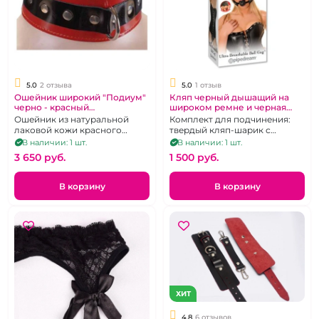
5.0
2 отзыва
5.0
1 отзыв
Ошейник широкий "Подиум"
Кляп черный дышащий на
черно - красный
широком ремне и черная
лакированый с кольцом
глухая маска "Fetish"
Ошейник из натуральной
Комплект для подчинения:
лаковой кожи красного
твердый кляп-шарик с
цвета, декорированный
ремешком на липучке и
В наличии: 1 шт.
В наличии: 1 шт.
черной кожей и заклепками.
глухая маска на глаза
3 650 pуб.
1 500 pуб.
В корзину
В корзину
ХИТ
4.8
6 отзывов