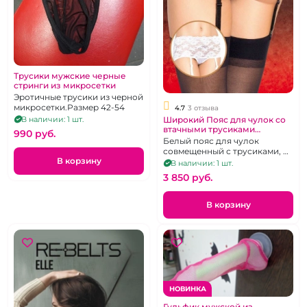
Трусики мужские черные
стринги из микросетки
Эротичные трусики из черной
микросетки.Размер 42-54
4.7
3 отзыва
Широкий Пояс для чулок со
В наличии: 1 шт.
втачными трусиками
990 pуб.
"Соблазн"
Белый пояс для чулок
совмещенный с трусиками, р.
В корзину
46-48
В наличии: 1 шт.
3 850 pуб.
В корзину
НОВИНКА
Гульфик мужской из