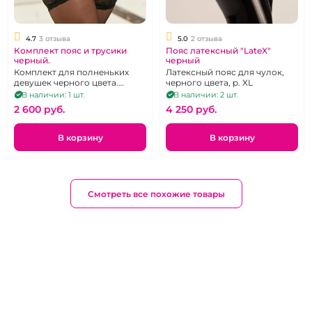
4.7
3 отзыва
5.0
2 отзыва
Комплект пояс и трусики
Пояс латексный "LateX"
черный.
черный
Комплект для полненьких
Латексный пояс для чулок,
девушек черного цвета.
черного цвета, р. XL
Размер -52-54
В наличии: 1 шт.
В наличии: 2 шт.
2 600 pуб.
4 250 pуб.
В корзину
В корзину
Смотреть все похожие товары