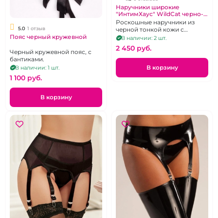
Наручники широкие
"ИнтимХаус" WildСat черно-
красные из тонкой кожи
Роскошные наручники из
5.0
1 отзыв
черной тонкой кожи с
Пояс черный кружевной
красной замшей внутри
В наличии: 2 шт.
2 450 pуб.
Черный кружевной пояс, с
бантиками.
В корзину
В наличии: 1 шт.
1 100 pуб.
В корзину