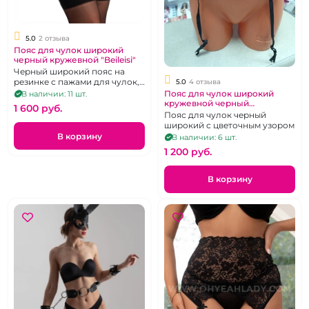
5.0
2 отзыва
Пояс для чулок широкий
черный кружевной "Beileisi"
Черный широкий пояс на
резинке с пажами для чулок,
5.0
4 отзыва
р. 46-48
Пояс для чулок широкий
В наличии: 11 шт.
кружевной черный
1 600 pуб.
"СнегМечта"
Пояс для чулок черный
широкий с цветочным узором
В корзину
В наличии: 6 шт.
1 200 pуб.
В корзину