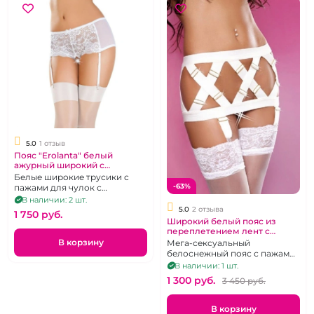
5.0
1 отзыв
Пояс "Erolanta" белый
ажурный широкий с
декольте на попке
Белые широкие трусики с
-63%
пажами для чулок с
доступом, р. 46-48
В наличии: 2 шт.
5.0
2 отзыва
1 750 pуб.
Широкий белый пояс из
переплетением лент с
пряжками "Lolitta"
В корзину
Мега-сексуальный
белоснежный пояс с пажами
под чулки, р. 48-54
В наличии: 1 шт.
1 300 pуб.
3 450 pуб.
В корзину