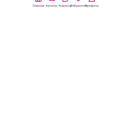
Главная
Каталог
Корзина
Избранное
Профиль
Наши соц
сети:
Если есть
вопросы:
КОНТАКТЫ В НИКЕЛЕ
8 (800) 301-70-69
intimhouse@mail.ru
КАТАЛОГ
Подарки и сувениры