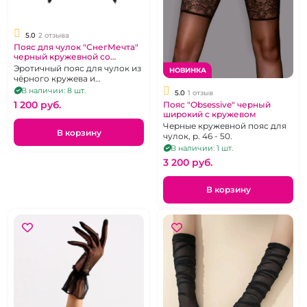
5.0
2 отзыва
Пояс для чулок "СнегМечта"
черный кружевной со
вставкой микросетка
Эротичный пояс для чулок из
НОВИНКА
чёрного кружева и
микросетки. Размер М.
В наличии: 8 шт.
5.0
1 отзыв
1 200 pуб.
Пояс "Obsessive" черный
широкий с кружевом
Черные кружевной пояс для
В корзину
чулок, р. 46 - 50.
В наличии: 1 шт.
3 200 pуб.
В корзину