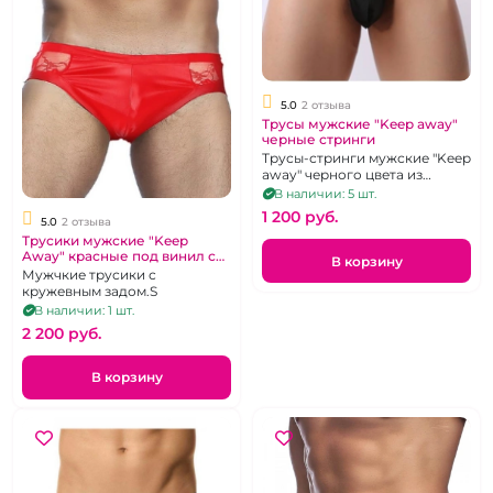
5.0
2 отзыва
Трусы мужские "Keep away"
черные стринги
Трусы-стринги мужские "Keep
away" черного цвета из
эластичной ткани
В наличии: 5 шт.
1 200 pуб.
5.0
2 отзыва
Трусики мужские "Keep
Away" красные под винил с
В корзину
ажурной попкой 42
Мужчкие трусики с
кружевным задом.S
В наличии: 1 шт.
2 200 pуб.
В корзину