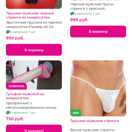
Чёрные мужские трусы-
стринги с красной
окантовкой. Размер 42-44.
Трусики мужские черные
В наличии: 1 шт.
стринги из микросетки
999 pуб.
Эротичные трусики из черной
микросетки.Размер 42-54
В корзину
В наличии: 1 шт.
990 pуб.
В корзину
НОВИНКА
Гульфик мужской из
микросетки
прозрачный, с
металлизированной нитью
В наличии: 1 шт.
ХИТ
750 pуб.
Трусики мужские стринги
белые мужские стринги
В корзину