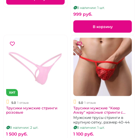
В наличии: 1 шт.
999 pуб.
В корзину
ХИТ
5.0
1 отзыв
5.0
1 отзыв
Трусики мужские стринги
Трусики мужские "Keep
розовые
Away" красные стринги с
круглую сетку XS/M
Мужские трусы стринги в
крупную сетку, размер 40-44
В наличии: 2 шт.
В наличии: 1 шт.
1 500 pуб.
1 100 pуб.