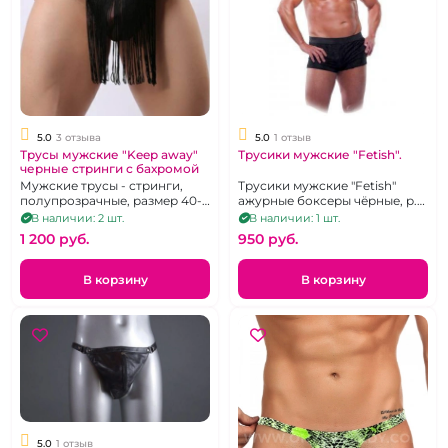
5.0
3 отзыва
5.0
1 отзыв
Трусы мужские "Keep away"
Трусики мужские "Fetish".
черные стринги с бахромой
Мужские трусы - стринги,
Трусики мужские "Fetish"
полупрозрачные, размер 40-
ажурные боксеры чёрные, р.
44
54-60.
В наличии: 2 шт.
В наличии: 1 шт.
1 200 pуб.
950 pуб.
В корзину
В корзину
5.0
1 отзыв