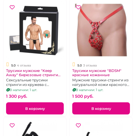
5.0
4 отзыва
5.0
3 отзыва
Трусики мужские "Keep
Трусики мужские "BDSM"
Away" бирюзовые стринги
красные кожанные
44-46
Сексуальные трусики
Мужские трусики-стринги из
стринги из кружева с
натуральной кожи красного
цветочным рисунком.Размер
цвета
В наличии: 1 шт.
В наличии: 1 шт.
44-46
1 300 pуб.
1 500 pуб.
В корзину
В корзину