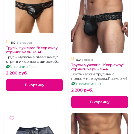
5.0
6 отзывов
Трусы мужские "Keep away"
стринги черные 46
Трусы мужские "Keep away"
5.0
1 отзыв
стринги черные c широкой
Трусы мужские "Keep away"
кружевной резинкой. р. 46
В наличии: 1 шт.
стринги черные 44
2 200 pуб.
Эротические трусики с
поясом из кружева.Размер 44
В наличии: 1 шт.
В корзину
2 200 pуб.
В корзину