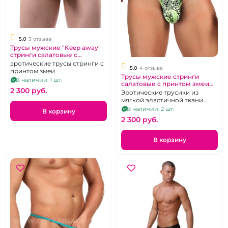
5.0
3 отзыва
Трусы мужские "Keep away"
стринги салатовые с
принтом змеи 48
эротические трусы стринги с
5.0
4 отзыва
принтом змеи
Трусы мужские стринги
В наличии: 1 шт.
салатовые с принтом змеи
2 300 pуб.
"Keep away" 44
Эротические трусики из
мягкой эластичной ткани.
Размер 44
В наличии: 2 шт.
В корзину
2 300 pуб.
В корзину