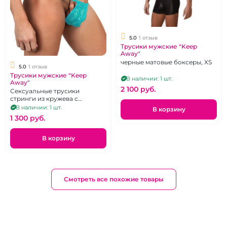
5.0
1 отзыв
Трусики мужские "Keep
Away"
черные матовые боксеры, XS
5.0
1 отзыв
Трусики мужские "Keep
В наличии: 1 шт.
Away"
2 100 pуб.
Сексуальные трусики
стринги из кружева с
цветочным рисунком.Размер
В наличии: 1 шт.
В корзину
40-42
1 300 pуб.
В корзину
Смотреть все похожие товары