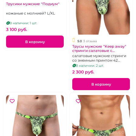
Трусики мужские "Подиум"
кожаные с молнией? L/XL
В наличии: 1 шт.
3 100 pуб.
5.0
3 отзыва
В корзину
Трусы мужские "Keep away"
стринги салатовые с
принтом змеи 42
салатовые мужские стринги
со змеиным принтом 42
размера
В наличии: 2 шт.
2 300 pуб.
В корзину