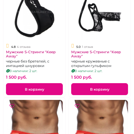
4.8
4 отзыва
5.0
1 отзыв
Мужские S-Стринги "Keep
Мужские S-Стринги "Keep
Away"
Away"
черные без бретелей, с
черные кружевные с
имтацией шнуровки
открытым гульфиком
В наличии: 2 шт.
В наличии: 2 шт.
1 500 pуб.
1 500 pуб.
В корзину
В корзину