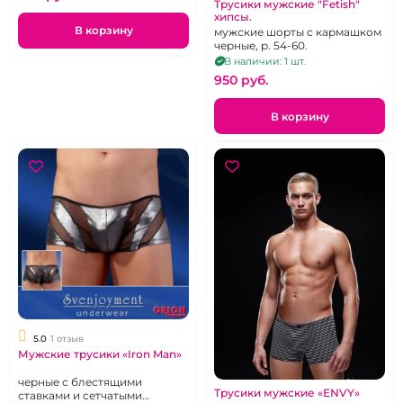
Трусики мужские "Fetish"
хипсы.
В корзину
мужские шорты с кармашком
черные, р. 54-60.
В наличии: 1 шт.
950 pуб.
В корзину
5.0
1 отзыв
Мужские трусики «Iron Man»
черные с блестящими
Трусики мужские «ENVY»
ставками и сетчатыми