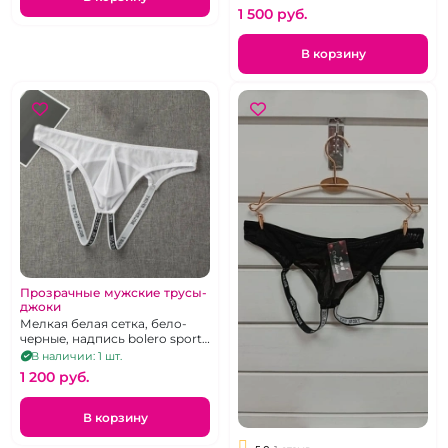
1 500 pуб.
В корзину
Прозрачные мужские трусы-
джоки
Мелкая белая сетка, бело-
черные, надпись bolero sport,
р-р 42-48
В наличии: 1 шт.
1 200 pуб.
В корзину