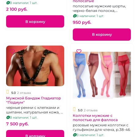
полосатые
вставками, р. 50-54
В наличии: 1 шт.
полосатые мужские шорты,
2 100 pуб.
черно-белая полоска,
шортики, р. L/XL
В наличии: 1 шт.
В корзину
950 pуб.
В корзину
5.0
2 отзыва
Мужской Бандаж Гладиатор
"Подиум"
черные ремни с клепками и
5.0
2 отзыва
шипами, натуральная кожа, р.
Колготки мужские с
44-48
В наличии: 1 шт.
полостью для фаллоса
7 500 pуб.
розовые мужские колготки с
гульфиком для члена, р.38-46
В наличии: 1 шт.
В корзину