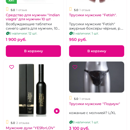
ХИТ
5.0
1 отзыв
5.0
1 отзыв
Средство для мужчин "Indian
Трусики мужские "Fetish".
viagra" для мужчин 10 шт
Возбуждающие таблетки
Трусики мужские "Fetish"
синего цвета для мужчин, 10
ажурные боксеры чёрные, р.
шт.
54-60.
В наличии: 12 шт.
В наличии: 1 шт.
1 900 pуб.
950 pуб.
В корзину
В корзину
5.0
1 отзыв
Трусики мужские "Подиум"
кожаные с молнией? L/XL
В наличии: 1 шт.
5.0
2 отзыва
3 100 pуб.
Мужские духи "YESforLOV"