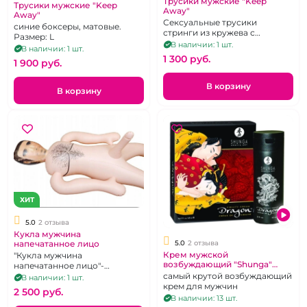
Трусики мужские "Keep
Трусики мужские "Keep
Away"
Away"
Сексуальные трусики
синие боксеры, матовые.
стринги из кружева с
Размер: L
цветочным рисунком.Размер
В наличии: 1 шт.
В наличии: 1 шт.
40-42
1 300 pуб.
1 900 pуб.
В корзину
В корзину
ХИТ
5.0
2 отзыва
Кукла мужчина
5.0
2 отзыва
напечатанное лицо
Крем мужской
"Кукла мужчина
возбуждающий "Shunga"
напечатанное лицо"-
Дракон
самый крутой возбуждающий
позвольте себе воплотить
В наличии: 1 шт.
крем для мужчин
самые тайные фантазии
2 500 pуб.
В наличии: 13 шт.