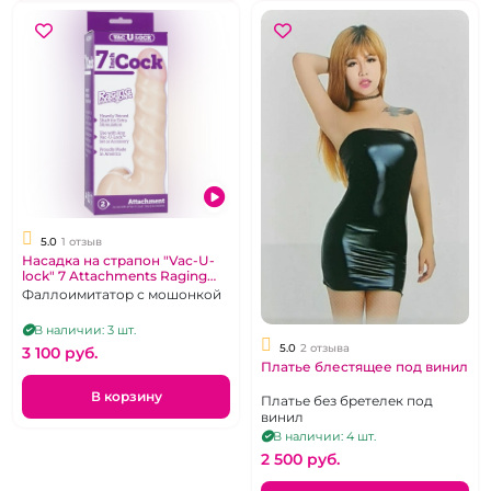
5.0
1 отзыв
Насадка на страпон "Vac-U-
lock" 7 Attachments Raging
ПВХ
Фаллоимитатор с мошонкой
В наличии: 3 шт.
5.0
2 отзыва
3 100 pуб.
Платье блестящее под винил
В корзину
Платье без бретелек под
винил
В наличии: 4 шт.
2 500 pуб.