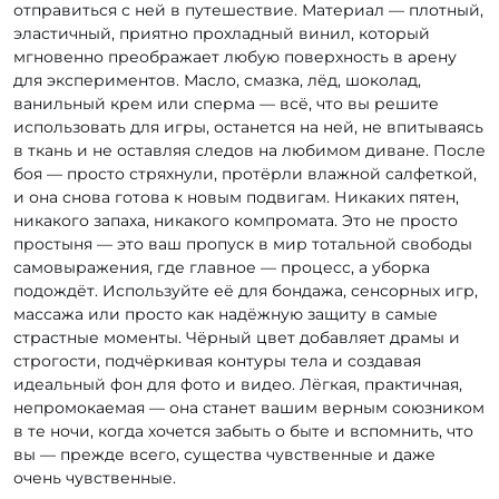
отправиться с ней в путешествие. Материал — плотный,
эластичный, приятно прохладный винил, который
мгновенно преображает любую поверхность в арену
для экспериментов. Масло, смазка, лёд, шоколад,
ванильный крем или сперма — всё, что вы решите
использовать для игры, останется на ней, не впитываясь
в ткань и не оставляя следов на любимом диване. После
боя — просто стряхнули, протёрли влажной салфеткой,
и она снова готова к новым подвигам. Никаких пятен,
никакого запаха, никакого компромата. Это не просто
простыня — это ваш пропуск в мир тотальной свободы
самовыражения, где главное — процесс, а уборка
подождёт. Используйте её для бондажа, сенсорных игр,
массажа или просто как надёжную защиту в самые
страстные моменты. Чёрный цвет добавляет драмы и
строгости, подчёркивая контуры тела и создавая
идеальный фон для фото и видео. Лёгкая, практичная,
непромокаемая — она станет вашим верным союзником
в те ночи, когда хочется забыть о быте и вспомнить, что
вы — прежде всего, существа чувственные и даже
очень чувственные.