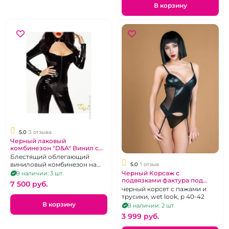
В корзину
5.0
3 отзыва
Черный лаковый
комбинезон "D&A" Винил с
открытой грудью
Блестящий облегающий
виниловый комбинезон на
5.0
1 отзыв
молнии для обладательницы
Черный Корсаж с
В наличии: 3 шт.
пышной груди, р-р M
подвязками фактура под
7 500 pуб.
винил"LeFrivole" Wet Look
черный корсет с пажами и
трусики, wet look, р 40-42
В корзину
В наличии: 2 шт.
3 999 pуб.