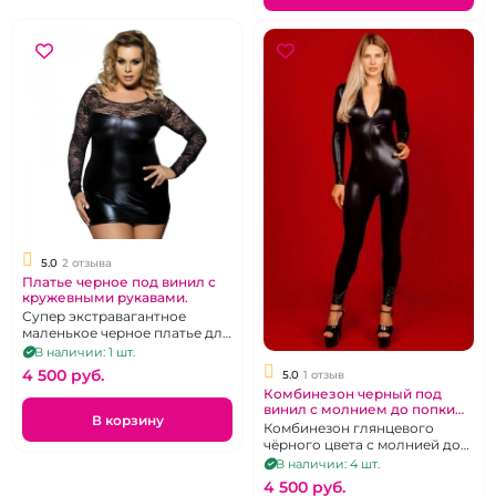
5.0
2 отзыва
Платье черное под винил с
кружевными рукавами.
Супер экстравагантное
маленькое черное платье для
корпулентных дам. Размер
В наличии: 1 шт.
52-56
4 500 pуб.
5.0
1 отзыв
Комбинезон черный под
винил с молнием до попки
В корзину
XL
Комбинезон глянцевого
чёрного цвета с молнией до
попки, р. XL
В наличии: 4 шт.
4 500 pуб.