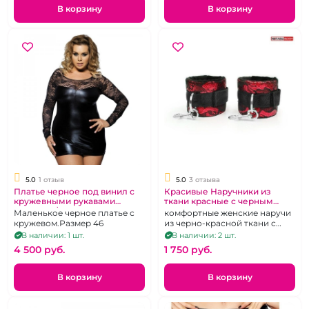
В корзину
В корзину
5.0
1 отзыв
5.0
3 отзыва
Платье черное под винил с
Красивые Наручники из
кружевными рукавами
ткани красные с черным
размер М\L
кружевом "Красное вино"
Маленькое черное платье с
комфортные женские наручи
кружевом.Размер 46
из черно-красной ткани с
люрексом
В наличии: 1 шт.
В наличии: 2 шт.
4 500 pуб.
1 750 pуб.
В корзину
В корзину