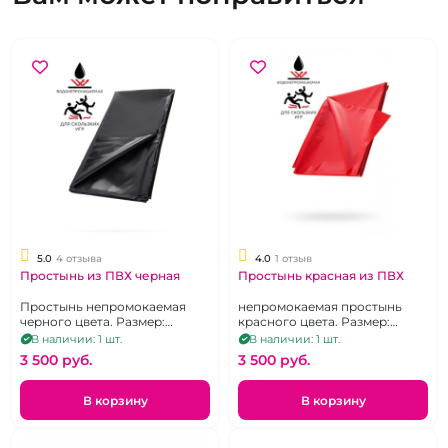
5.0
4 отзыва
4.0
1 отзыв
Простынь из ПВХ черная
Простынь красная из ПВХ
Простынь непромокаемая
непромокаемая простынь
черного цвета. Размер:
красного цвета. Размер:
200x220 см.
200x220 см.
В наличии: 1 шт.
В наличии: 1 шт.
3 500 pуб.
3 500 pуб.
В корзину
В корзину