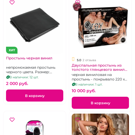
ХИТ
Простынь черная винил
5.0
2 отзыва
Двуспальная простынь из
непромокаемая простынь
толстого глянцевого винила
черного цвета. Размер:
на резинке «Orgy»
черная виниловая на
160x200 см.
В наличии: 12 шт.
простынь - покрывало 220 х
2 000 pуб.
220 см
В наличии: 1 шт.
10 000 pуб.
В корзину
В корзину