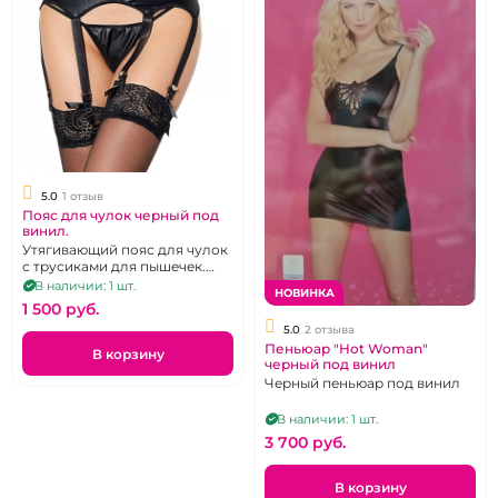
5.0
1 отзыв
Пояс для чулок черный под
винил.
Утягивающий пояс для чулок
с трусиками для пышечек.
Размер 52-54
В наличии: 1 шт.
НОВИНКА
1 500 pуб.
5.0
2 отзыва
Пеньюар "Hot Woman"
В корзину
черный под винил
Черный пеньюар под винил
В наличии: 1 шт.
3 700 pуб.
В корзину