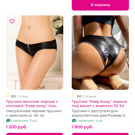
В корзину
5.0
1 отзыв
5.0
2 отзыва
Трусики женские черные с
Трусики "Keep Away" черные
молнией "Keep away" под
под винил с вырезом 52-54
винил
сексуальные черные трусики
Трусики с доступом для
с замочком, р. 40-42
корпулентных дам.Размер 52-
54
В наличии: 3 шт.
В наличии: 4 шт.
1 200 pуб.
1 900 pуб.