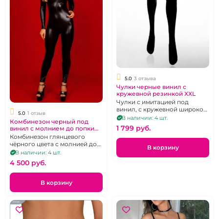
5.0
3 отзыва
Чулки черные винил с
кружевной резинкой XXL
Чулки с имитацией под
винил, с кружевной широко
5.0
1 отзыв
резинкой на силиконовой
В наличии: 4 шт.
Комбинезон черный под
основе
1 799 pуб.
винил с молнием до попки
XL
Комбинезон глянцевого
чёрного цвета с молнией до
В корзину
попки, р. XL
В наличии: 4 шт.
4 500 pуб.
В корзину