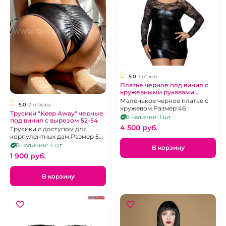
5.0
1 отзыв
Платье черное под винил с
кружевными рукавами
размер М\L
Маленькое черное платье с
5.0
2 отзыва
кружевом.Размер 46
Трусики "Keep Away" черные
В наличии: 1 шт.
под винил с вырезом 52-54
4 500 pуб.
Трусики с доступом для
корпулентных дам.Размер 52-
54
В наличии: 4 шт.
В корзину
1 900 pуб.
В корзину