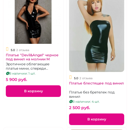
5.0
2 отзыва
Платье "Devil&Angel" черное
под винил на молнии М
Эротичное облегающее
платье мини, спереди
сплошная молния, размер М
В наличии: 1 шт.
5.0
2 отзыва
5 900 pуб.
Платье блестящее под винил
В корзину
Платье без бретелек под
винил
В наличии: 4 шт.
2 500 pуб.
В корзину