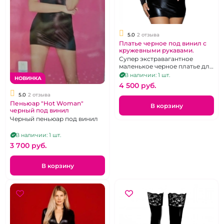
5.0
2 отзыва
Платье черное под винил с
кружевными рукавами.
Супер экстравагантное
маленькое черное платье для
корпулентных дам. Размер
В наличии: 1 шт.
НОВИНКА
52-56
4 500 pуб.
5.0
2 отзыва
Пеньюар "Hot Woman"
В корзину
черный под винил
Черный пеньюар под винил
В наличии: 1 шт.
3 700 pуб.
В корзину