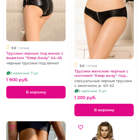
5.0
1 отзыв
Трусики черные под винил с
вырезом "Keep Away" 44-46
черные трусики под винил
5.0
1 отзыв
Трусики женские черные с
В наличии: 7 шт.
молнией "Keep away" под
1 900 pуб.
винил
сексуальные черные трусики
с замочком, р. 40-42
В наличии: 3 шт.
В корзину
1 200 pуб.
В корзину