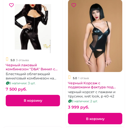
5.0
3 отзыва
Черный лаковый
комбинезон "D&A" Винил с
открытой грудью
Блестящий облегающий
виниловый комбинезон на
5.0
1 отзыв
молнии для обладательницы
Черный Корсаж с
В наличии: 3 шт.
пышной груди, р-р M
подвязками фактура под
7 500 pуб.
винил"LeFrivole" Wet Look
черный корсет с пажами и
трусики, wet look, р 40-42
В корзину
В наличии: 2 шт.
3 999 pуб.
В корзину