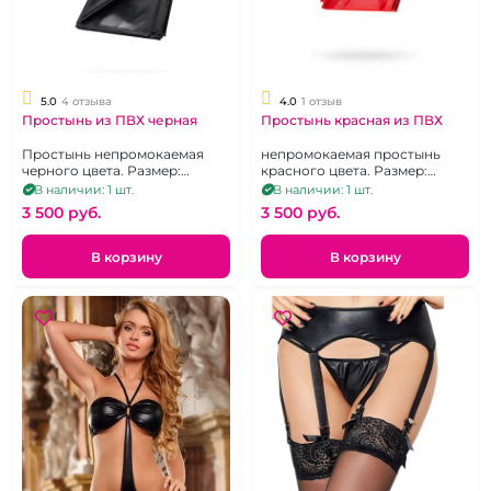
5.0
4 отзыва
4.0
1 отзыв
Простынь из ПВХ черная
Простынь красная из ПВХ
Простынь непромокаемая
непромокаемая простынь
черного цвета. Размер:
красного цвета. Размер:
200x220 см.
200x220 см.
В наличии: 1 шт.
В наличии: 1 шт.
3 500 pуб.
3 500 pуб.
В корзину
В корзину