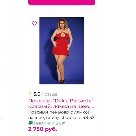
5.0
1 отзыв
Пеньюар "Dolce Piccante"
красный, лямка на шею,
внизу сборка
Красный пеньюар с лямкой
с
на шее, внизу сборка р. 48-52
8
В наличии: 2 шт.
2 750 pуб.