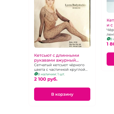
Кет
и 
"Le
Чёр
лен
рай
В 
спе
1 8
Кетсьют с длинными
рукавами ажурный
"LegAvenue" Ожидание
Сетчатый кетсьют чёрного
цвета с частичной круглой
сеткой с доступом.
В наличии: 1 шт.
2 100 pуб.
В корзину