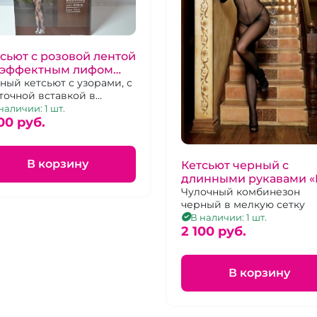
сьют с розовой лентой
с эффектным лифом
gAvenue"
ный кетсьют с узорами, с
точной вставкой в
оне груди и бантиком
наличии: 1 шт.
реди, с доступом.
00 pуб.
В корзину
Кетсьют черный с
длинными рукавами «
Avenue»
Чулочный комбинезон
черный в мелкую сетку
В наличии: 1 шт.
2 100 pуб.
В корзину