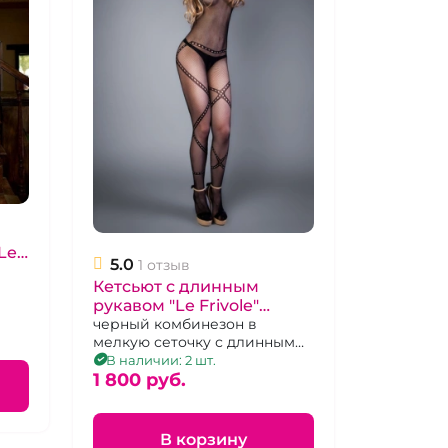
Leg
5.0
1 отзыв
Кетсьют с длинным
рукавом "Le Frivole"
чёрный
черный комбинезон в
мелкую сеточку с длинным
рукавом, р. 42-48
В наличии: 2 шт.
1 800 pуб.
В корзину