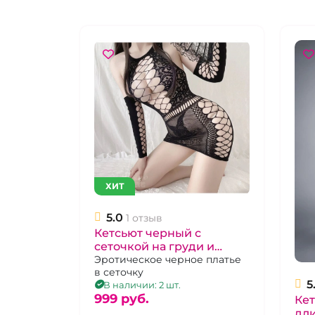
ХИТ
5.0
1 отзыв
Кетсьют черный с
сеточкой на груди и
бедрах, с рукавами
Эротическое черное платье
в сеточку
5
В наличии: 2 шт.
999 pуб.
Кет
дли