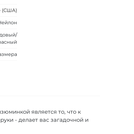
e (США)
Нейлон
довый/
расный
азмера
зюминкой является то, что к
руки - делает вас загадочной и