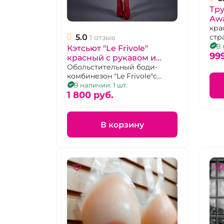
Тру
Awa
стр
кра
стр
5.0
XL/
1 отзыв
В 
Кэтсьют "Le Frivole"
99
красный с рукавом и
вырезом на груди
Обольстительный боди-
комбинезон "Le Frivole"c
рукавами и вырезом на
В наличии: 1 шт.
груди, цвет красный, р-р 42-
1 800 pуб.
48
В корзину