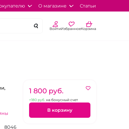
окупателю
О магазине
Статьи
Войти
Избранное
Корзина
ми,
1 800 pуб.
+180 pуб.
на бонусный счет
В корзину
ины
8046