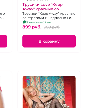
Трусики Love "Keep
и
Away" красные со
S/S
ого
стразами и надписью на
Трусики "Keep Away" красные
р
со стразами и надписью на
лямках 3XL/4XL
лямках 3XL/4XL
В наличии: 2 шт.
899 pуб.
999 pуб.
В корзину