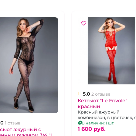
5.0
2 отзыва
Кетсьют "Le Frivole"
красный
Красный ажурный
комбинезон, в цветочек, 
.0
1 отзыв
имитацией чулок, р. 42-4
В наличии: 1 шт.
1 600 pуб.
сьют ажурный с
нным рукавом 3/4 "Le