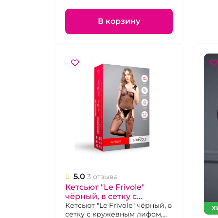
В корзину
5.0
3 отзыва
Кетсьют "Le Frivole"
чёрный, в сетку с
кружевным лифом
Кетсьют "Le Frivole" чёрный, в
Х
сетку с кружевным лифом,