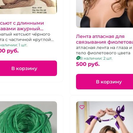
тсьют с длинными
кавами ажурный
egAvenue" Ожидание
чатый кетсьют чёрного
Лента атласная для
та с частичной круглой
связывания фиолетов
кой с доступом.
наличии: 1 шт.
для связывания "Тайн
атласная лента на глаза и
00 pуб.
тело фиолетового цвета
В наличии: 2 шт.
500 pуб.
В корзину
В корзину