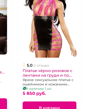
5.0
2 отзыва
Платье чёрно-розовое с
ием
лентами на груди и по
бокам "Lolitta"
Яркое сексуальное платье с
ошейником и кожаными
Extravaganza
вставками, р. 48-50
В наличии: 1 шт.
5 850 pуб.
В корзину