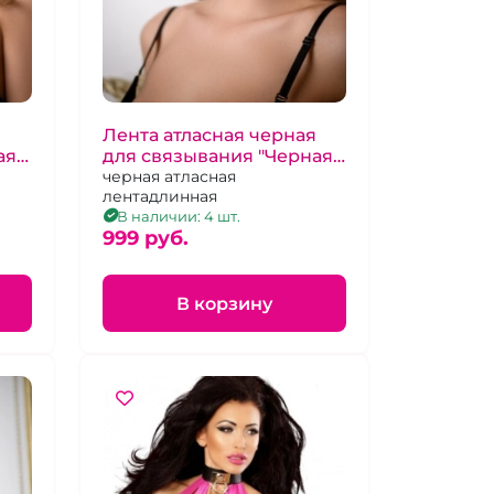
Лента атласная черная
ая
для связывания "Черная
а"
Луна"
черная атласная
лентадлинная
В наличии: 4 шт.
999 pуб.
В корзину