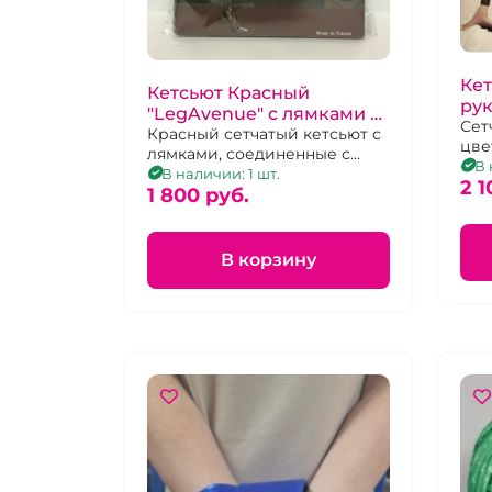
Ке
Кетсьют Красный
ру
"LegAvenue" с лямками и
"L
Сет
рукавами
Красный сетчатый кетсьют с
цве
лямками, соединенные с
сет
В 
рукавами
В наличии: 1 шт.
2 1
1 800 pуб.
В корзину