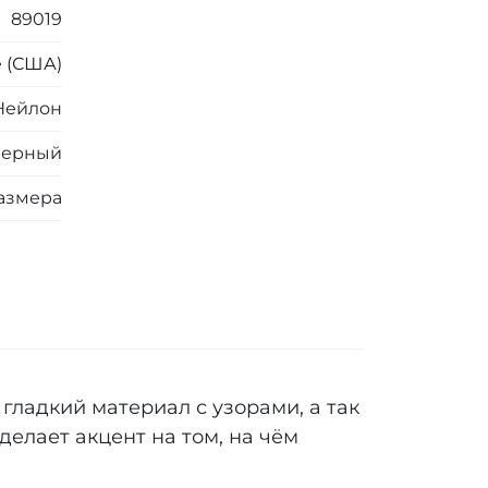
89019
e (США)
Нейлон
Черный
азмера
ладкий материал с узорами, а так
делает акцент на том, на чём