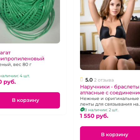
агат
липропиленовый
еный, вес 80 г
наличии: 4 шт.
5.0
2 отзыва
0 pуб.
Наручники - браслеты
атласные с соединен
фиолетовые "BDSM
Нежные и оригинальные
В корзину
ленты для связывания на
Arsenal"
сцепке
В наличии: 2 шт.
1 550 pуб.
В корзину