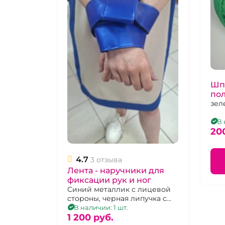
Шп
по
зел
В 
20
4.7
3 отзыва
Лента - наручники для
фиксации рук и ног
Синий металлик с лицевой
стороны, черная липучка с
изнанки
В наличии: 1 шт.
1 200 pуб.