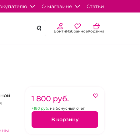
окупателю
О магазине
Статьи
Войти
Избранное
Корзина
чной
1 800 pуб.
м
+180 pуб.
на бонусный счет
В корзину
ины