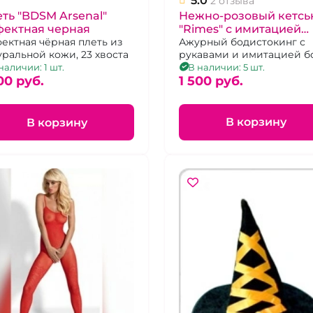
5.0
2 отзыва
Нежно-розовый кетсь
ть "BDSM Arsenal"
"Rimes" c имитацией
фектная черная
боди и чулок
Ажурный бодистокинг с
ектная чёрная плеть из
рукавами и имитацией б
уральной кожи, 23 хвоста
с чулочками, р.44-48
В наличии: 5 шт.
наличии: 1 шт.
1 500 pуб.
00 pуб.
В корзину
В корзину