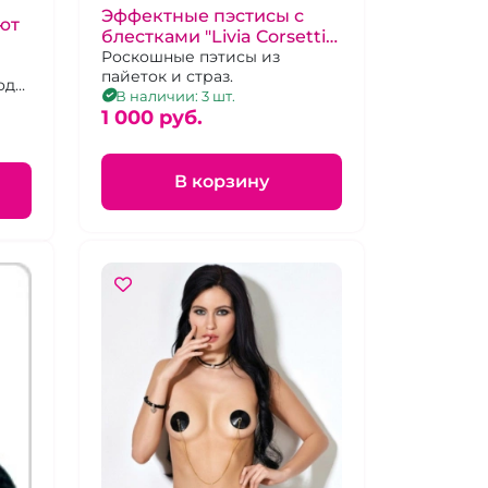
Эффектные пэстисы с
ют
блестками "Livia Corsetti"
Morvetima Лебедь
Роскошные пэтисы из
пайеток и страз.
оди
В наличии: 3 шт.
1 000 pуб.
В корзину