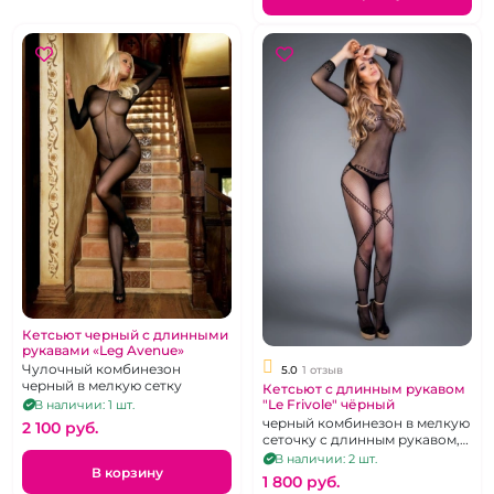
Кетсьют черный с длинными
рукавами «Leg Avenue»
Чулочный комбинезон
5.0
1 отзыв
черный в мелкую сетку
Кетсьют с длинным рукавом
"Le Frivole" чёрный
В наличии: 1 шт.
черный комбинезон в мелкую
2 100 pуб.
сеточку с длинным рукавом,
р. 42-48
В наличии: 2 шт.
В корзину
1 800 pуб.