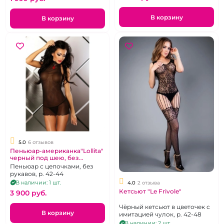
В корзину
В корзину
5.0
6 отзывов
Пеньюар-американка"Lollita"
черный под шею, без
рукавов
Пеньюар с цепочками, без
рукавов, р. 42-44
В наличии: 1 шт.
4.0
2 отзыва
Кетсьют "Le Frivole"
3 900 pуб.
Чёрный кетсьют в цветочек с
В корзину
имитацией чулок, р. 42-48
В наличии: 2 шт.