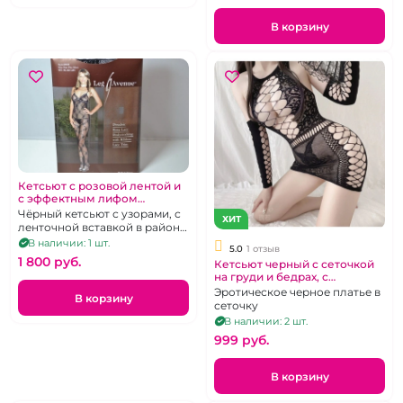
В корзину
Кетсьют с розовой лентой и
с эффектным лифом
"LegAvenue"
Чёрный кетсьют с узорами, с
ХИТ
ленточной вставкой в районе
груди и бантиком спереди, с
В наличии: 1 шт.
5.0
1 отзыв
доступом.
1 800 pуб.
Кетсьют черный с сеточкой
на груди и бедрах, с
рукавами
Эротическое черное платье в
В корзину
сеточку
В наличии: 2 шт.
999 pуб.
В корзину