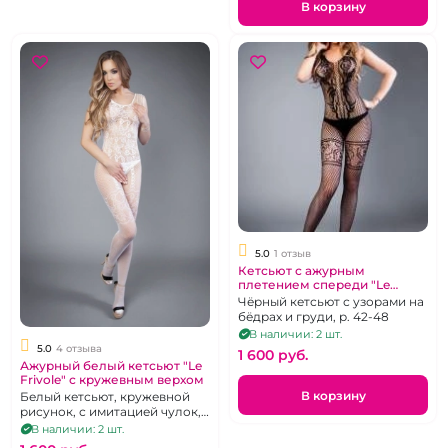
В корзину
5.0
1 отзыв
Кетсьют с ажурным
плетением спереди "Le
Frivole" чёрный
Чёрный кетсьют с узорами на
бёдрах и груди, р. 42-48
В наличии: 2 шт.
5.0
4 отзыва
1 600 pуб.
Ажурный белый кетсьют "Le
Frivole" с кружевным верхом
В корзину
Белый кетсьют, кружевной
рисунок, с имитацией чулок,
р. 42-48
В наличии: 2 шт.