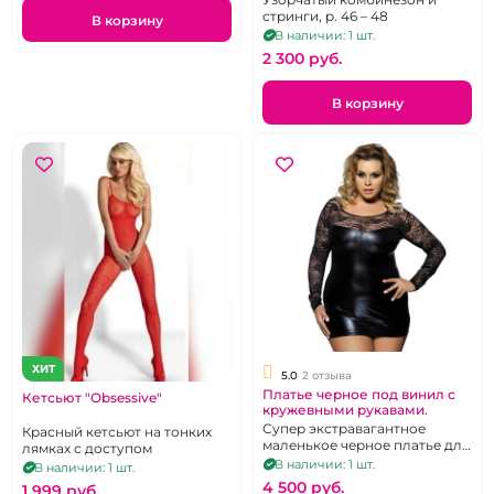
стринги, р. 46 – 48
В корзину
В наличии: 1 шт.
2 300 pуб.
В корзину
ХИТ
5.0
2 отзыва
Платье черное под винил с
Кетсьют "Obsessive"
кружевными рукавами.
Супер экстравагантное
Красный кетсьют на тонких
маленькое черное платье для
лямках с доступом
корпулентных дам. Размер
В наличии: 1 шт.
В наличии: 1 шт.
52-56
4 500 pуб.
1 999 pуб.