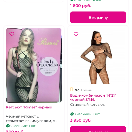
1 600 pуб.
В корзину
5.0
1 отзыв
Боди-комбинезон "N121"
черный S/M/L
Стильный кетсьют.
Кетсьют "Rimes" черный
В наличии: 1 шт.
Чёрный кетсьют с
3 950 pуб.
геометрическим узором, с
доступом, one size
В наличии: 1 шт.
700 pуб.