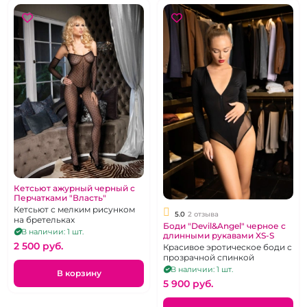
Кетсьют ажурный черный с
Перчатками "Власть"
Кетсьют с мелким рисунком
5.0
2 отзыва
на бретельках
Боди "Devil&Angel" черное с
В наличии: 1 шт.
длинными рукавами XS-S
2 500 pуб.
Красивое эротическое боди с
прозрачной спинкой
В наличии: 1 шт.
В корзину
5 900 pуб.