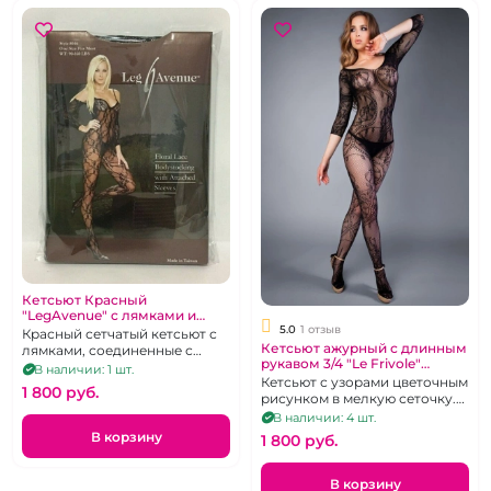
Кетсьют Красный
"LegAvenue" с лямками и
5.0
1 отзыв
рукавами
Красный сетчатый кетсьют с
Кетсьют ажурный с длинным
лямками, соединенные с
рукавом 3/4 "Le Frivole"
рукавами
В наличии: 1 шт.
чёрный
Кетсьют с узорами цветочным
1 800 pуб.
рисунком в мелкую сеточку.
р.42-48.
В наличии: 4 шт.
В корзину
1 800 pуб.
В корзину