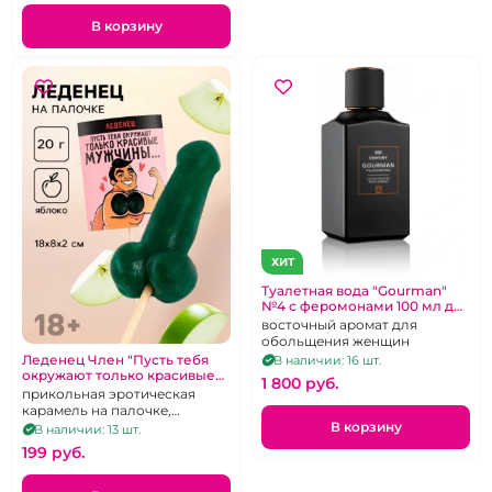
В корзину
ХИТ
Туалетная вода "Gourman"
№4 с феромонами 100 мл для
мужчин
восточный аромат для
обольщения женщин
Леденец Член "Пусть тебя
В наличии: 16 шт.
окружают только красивые
1 800 pуб.
мужчины" Вкус яблоко
прикольная эротическая
карамель на палочке,
яблочный вкус, 20г
В корзину
В наличии: 13 шт.
199 pуб.