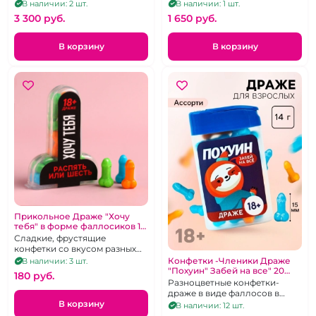
В наличии: 2 шт.
В наличии: 1 шт.
3 300 pуб.
1 650 pуб.
В корзину
В корзину
Прикольное Драже "Хочу
тебя" в форме фаллосиков 11
грамм
Сладкие, фрустящие
конфетки со вкусом разных
фруктов в подарочной,
Конфетки -Членики Драже
В наличии: 3 шт.
компактной сувенирной
"Похуин" Забей на все" 20
180 pуб.
коробочке.
грамм
Разноцветные конфетки-
драже в виде фаллосов в
компактной коробочке. 20 г.
В корзину
В наличии: 12 шт.