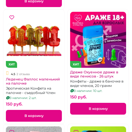
В корзину
ХИТ
ХИТ
Драже Oхуенное драже в
4.5
2 отзыва
виде пенисов - 26 штук
Леденец Фаллос маленький
Конфеты - драже в баночке в
на палочке
виде членов, 20 грамм
Эротическая Конфета на
В наличии: 10 шт.
палочке - съедобный Член
150 pуб.
В наличии: 2 шт.
150 pуб.
В корзину
В корзину