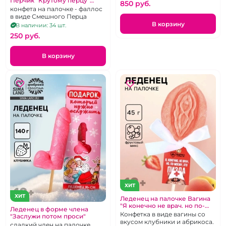
Перчик "Крутому перцу"
850 pуб.
Клубничный
конфета на палочке - фаллос
в виде Смешного Перца
В корзину
В наличии: 34 шт.
250 pуб.
В корзину
ХИТ
ХИТ
Леденец на палочке Вагина
"Я конечно не врач. но по-
Леденец в форме члена
моему это пизда"
Конфетка в виде вагины со
"Заслужи потом проси"
вкусом клубники и абрикоса.
сладкий член на палочке