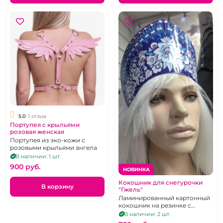
5.0
1 отзыв
Портупея с крыльями
розовая женская
Портупея из эко-кожи с
розовыми крыльями ангела
В наличии: 1 шт.
900 pуб.
НОВИНКА
Кокошник для снегурочки
В корзину
"Гжель"
Ламинированный картонный
кокошник на резинке с
атласными лентами
В наличии: 2 шт.