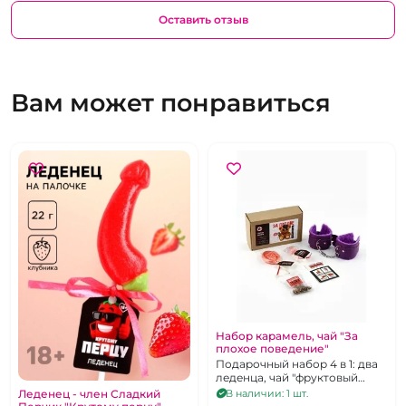
Оставить отзыв
Вам может понравиться
Набор карамель, чай "За
плохое поведение"
Подарочный набор 4 в 1: два
леденца, чай "фруктовый
микс", наручники
Леденец - член Сладкий
В наличии: 1 шт.
фиолетового цвета.