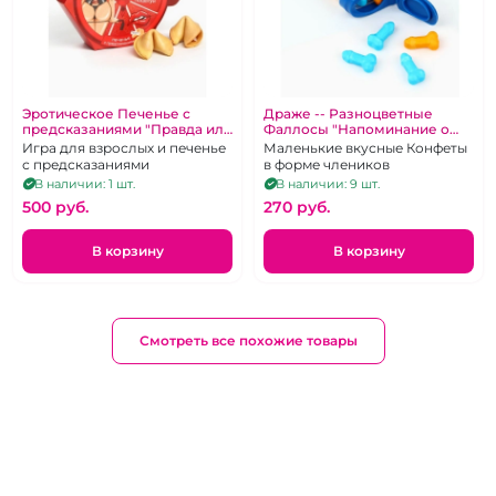
Эротическое Печенье с
Драже -- Разноцветные
предсказаниями "Правда или
Фаллосы "Напоминание о
действие"
бывшем"
Игра для взрослых и печенье
Маленькие вкусные Конфеты
с предсказаниями
в форме члеников
В наличии: 1 шт.
В наличии: 9 шт.
500 pуб.
270 pуб.
В корзину
В корзину
Смотреть все похожие товары