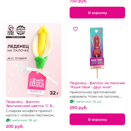
750 pуб.
В корзину
Леденец - фаллос на палочке
"Язык твой - друг мой"
прикольная эротическая
карамель Член на палочке,
клубничный вкус, 20 г
Леденец - фаллос
В наличии: 24 шт.
Эротический цветок "С 8
290 pуб.
марта соска"
Сладкая конфета прикол -
калла с членом-пестиком
внутри
В корзину
В наличии: 18 шт.
200 pуб.