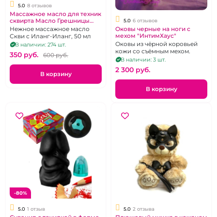
5.0
8 отзывов
Массажное масло для техник
сквирта Масло Грешницы
5.0
6 отзывов
"Squi" ИнтимХаус
Нежное массажное масло
Оковы черные на ноги с
мехом "ИнтимХаус"
Скви с Иланг-Иланг, 50 мл
Оковы из чёрной коровьей
В наличии: 274 шт.
кожи со съёмным мехом.
350 pуб.
600 pуб.
В наличии: 3 шт.
2 300 pуб.
В корзину
В корзину
-80%
5.0
1 отзыв
5.0
2 отзыва