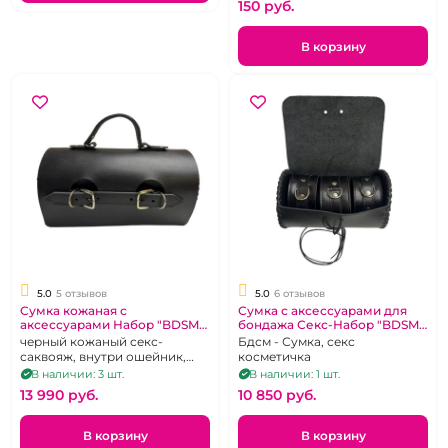
150 pуб.
В корзину
5.0
5 отзывов
5.0
6 отзывов
Cумка кожаная с
Сумка с аксессуарами для
аксессуарами Набор "BDSM
бондажа Секс-Набор "BDSM
Arsenal"
Arsenal" кожаная черная,
черный кожаный секс-
Бдсм - Сумка, секс
ошейник, наручники и
саквояж, внутри ошейник,
косметичка
поножи
наручники и поножи из
В наличии: 3 шт.
В наличии: 1 шт.
премиальной кожи
13 990 pуб.
10 850 pуб.
В корзину
В корзину