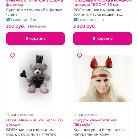
Сувенир с точилкой в форме
Плюшевый мишка в кожаном
фаллоса
прикиде "БДСМ" 30 см
Сувенир с точилкой в форме
BDSM-мишка в кожаном
члена
бикини, маске кошки и с
плетью
В наличии: 3 шт.
В наличии: 1 шт.
300 pуб.
3 300 pуб.
1 500 pуб.
В корзину
В корзину
5.0
5 отзывов
5.0
3 отзыва
Плюшевый мишка "Бдсм" со
Ободок Ушки белочки
стеком
"Sitabella"
BDSM-мишка в кожаном
Красные ушки белочки из
боди, с короной и плетью
натуральной кожи