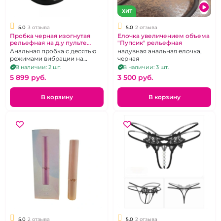
ХИТ
5.0
3 отзыва
5.0
2 отзыва
Пробка черная изогнутая
Елочка увеличением объема
рельефная на д.у пульте
"Пупсик" рельефная
"Yunman"
Анальная пробка с десятью
надувная анальная елочка,
режимами вибрации на
черная
беспроводном пульте
В наличии: 2 шт.
В наличии: 3 шт.
5 899 pуб.
3 500 pуб.
В корзину
В корзину
5.0
2 отзыва
5.0
2 отзыва