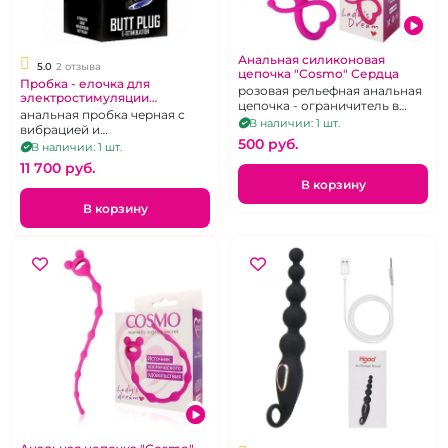
Анальная силиконовая
5.0
2 отзыва
цепочка "Cosmo" Сердца
Пробка - елочка для
розовая рельефная анальная
электростимуляции
цепочка - ограничитель в
"Electroshok"
анальная пробка черная с
виде сердечка
В наличии: 1 шт.
вибрацией и
500 pуб.
электроимпульсами
В наличии: 1 шт.
11 700 pуб.
В корзину
В корзину