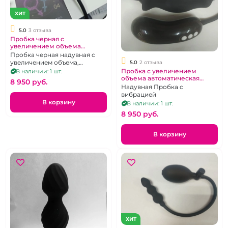
ХИТ
5.0
3 отзыва
Пробка черная с
увеличением объема
автоматическая "Yunman"
Пробка черная надувная с
увеличением объема,
5.0
2 отзыва
автоматическая
Пробка с увеличением
В наличии: 1 шт.
объема автоматическая
8 950 pуб.
"Yunman" черная
Надувная Пробка с
вибрацией
В корзину
В наличии: 1 шт.
8 950 pуб.
В корзину
ХИТ