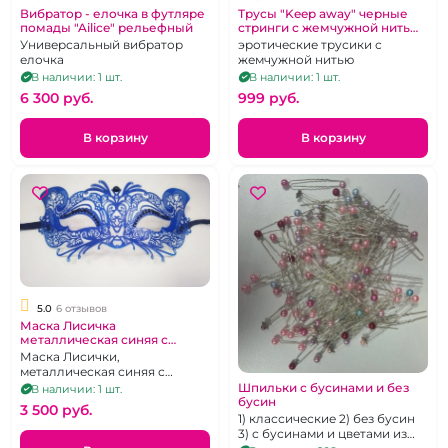
Вибратор - елочка в футляре
Трусы "Keep away" черные
помады "Ailice" рельефный
стринги с жемчужной нитью
40-42
Универсальный вибратор
эротические трусики с
елочка
жемчужной нитью
В наличии: 1 шт.
В наличии: 1 шт.
6 300 pуб.
999 pуб.
В корзину
В корзину
5.0
6 отзывов
Маска Лисичка
металлическая синяя с
черными бусинами
Маска Лисички,
металлическая синяя с
черными бусинами
Шпильки с бусинами и без
В наличии: 1 шт.
бусин
3 500 pуб.
1) классические 2) без бусин
3) с бусинами и цветами из