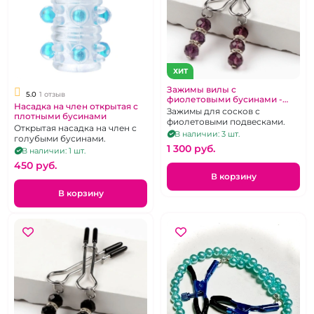
ХИТ
Зажимы вилы с
5.0
1 отзыв
фиолетовыми бусинами -
Насадка на член открытая с
украшением
Зажимы для сосков с
плотными бусинами
фиолетовыми подвесками.
Открытая насадка на член с
В наличии: 3 шт.
голубыми бусинами.
1 300 pуб.
В наличии: 1 шт.
450 pуб.
В корзину
В корзину