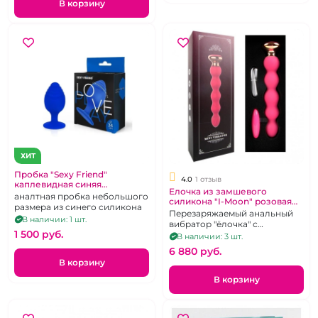
В корзину
ХИТ
Пробка "Sexy Friend"
4.0
1 отзыв
каплевидная синяя
Елочка из замшевого
рельефная
аналтная пробка небольшого
силикона "I-Moon" розовая
размера из синего силикона
рельефная на д.у пульте
Перезаряжаемый анальный
В наличии: 1 шт.
вибратор "ёлочка" с
1 500 pуб.
возможностью
В наличии: 3 шт.
дистанционного управления.
6 880 pуб.
В корзину
В корзину