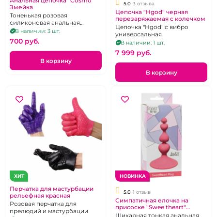
Анальная цепочка "Cosmo"
5.0
3 отзыва
Змейка
Цепочка "Hgod" черная
Тоненькая розовая
перезаряжаемая с колечком
силиконовая анальная
Цепочка "Hgod" с вибро
цепочка
В наличии: 3 шт.
универсальная
700 pуб.
В наличии: 1 шт.
7 999 pуб.
В корзину
В корзину
ХИТ
НОВИНКА
Перчатка для мастурбации
5.0
1 отзыв
рельефная красная
Симпатичная елочка на
Розовая перчатка для
присоске "Swee theart"
прелюдий и мастурбации
розовая
Шикарная тонкая анальная