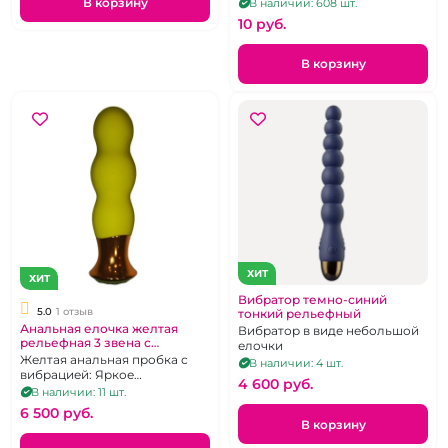
страз. Цвет металла - серебро
В корзину
В наличии: 608 шт.
10 pуб.
В корзину
ХИТ
ХИТ
Вибратор темно-синий
5.0
1 отзыв
тонкий рельефный
Анальная елочка желтая
Вибратор в виде небольшой
рельефная 3 звена с
елочки
кристаллом
Желтая анальная пробка с
В наличии: 4 шт.
вибрацией: Яркое
4 600 pуб.
удовольствие и новые
В наличии: 11 шт.
ощущения
6 500 pуб.
В корзину