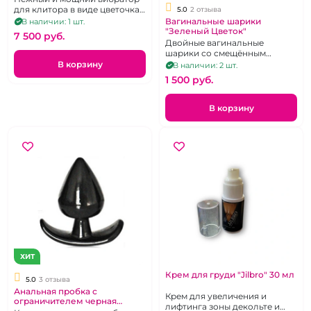
для клитора в виде цветочка
5.0
2 отзыва
с двумя насадками,
Вагинальные шарики
В наличии: 1 шт.
перезаряжаемый,
"Зеленый Цветок"
7 500 pуб.
водонепроницаем.
Двойные вагинальные
шарики со смещённым
центром с силиконовым
В корзину
В наличии: 2 шт.
покрытием.
1 500 pуб.
В корзину
ХИТ
Крем для груди "Jilbro" 30 мл
5.0
3 отзыва
Анальная пробка с
Крем для увеличения и
ограничителем черная
лифтинга зоны декольте и
диаметр 6 см