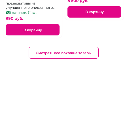
8 500 pуб.
презервативы из
улучшенного очищенного
латекса 3 шт
В корзину
В наличии: 34 шт.
990 pуб.
В корзину
Смотреть все похожие товары