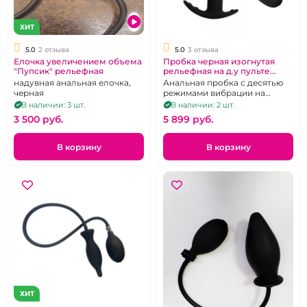
ХИТ
5.0
2 отзыва
5.0
3 отзыва
Елочка увеличением объема
Пробка черная изогнутая
"Пупсик" рельефная
рельефная на д.у пульте
"Yunman"
надувная анальная елочка,
Анальная пробка с десятью
черная
режимами вибрации на
беспроводном пульте
В наличии: 3 шт.
В наличии: 2 шт.
3 500 pуб.
5 899 pуб.
В корзину
В корзину
ХИТ