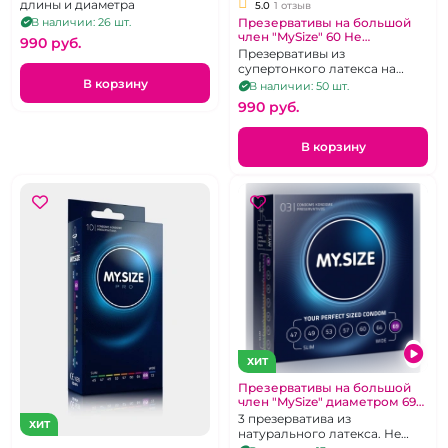
длины и диаметра
5.0
1 отзыв
Презервативы на большой
В наличии: 26 шт.
член "MySize" 60 Не
990 pуб.
стандартная ширина
Презервативы из
супертонкого латекса на
большой член 193Х60 мм. 3
В корзину
В наличии: 50 шт.
шт.
990 pуб.
В корзину
ХИТ
Презервативы на большой
член "MySize" диаметром 69
мм
3 презерватива из
ХИТ
натурального латекса. Не