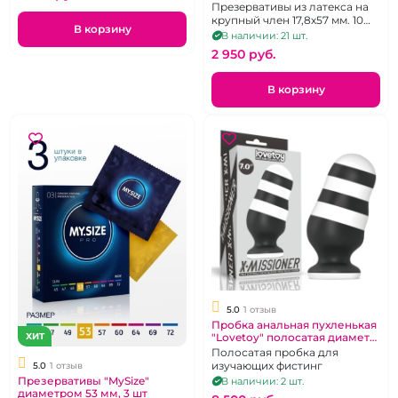
Презервативы из латекса на
крупный член 17,8х57 мм. 10
В корзину
шт.
В наличии: 21 шт.
2 950 pуб.
В корзину
5.0
1 отзыв
Пробка анальная пухленькая
"Lovetoy" полосатая диаметр
ХИТ
7 см
Полосатая пробка для
изучающих фистинг
5.0
1 отзыв
Презервативы "MySize"
В наличии: 2 шт.
диаметром 53 мм, 3 шт