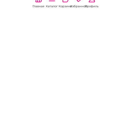
Главная
Каталог
Корзина
Избранное
Профиль
Наши соц
сети:
Если есть
вопросы:
КОНТАКТЫ В НИКЕЛЕ
8 (800) 301-70-69
intimhouse@mail.ru
КАТАЛОГ
Подарки и сувениры