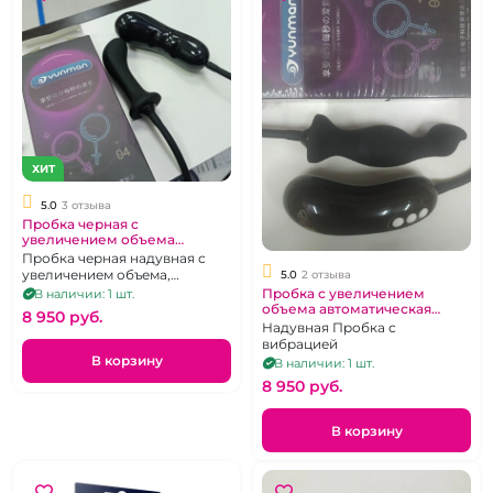
ХИТ
5.0
3 отзыва
Пробка черная с
увеличением объема
автоматическая "Yunman"
Пробка черная надувная с
увеличением объема,
5.0
2 отзыва
автоматическая
Пробка с увеличением
В наличии: 1 шт.
объема автоматическая
8 950 pуб.
"Yunman" черная
Надувная Пробка с
вибрацией
В корзину
В наличии: 1 шт.
8 950 pуб.
В корзину