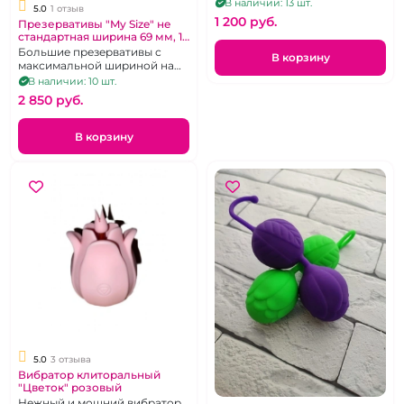
стандартная ширина,
В наличии: 13 шт.
5.0
1 отзыв
классические с лубрикантом
1 200 pуб.
Презервативы "My Size" не
и резервуаром на конце
стандартная ширина 69 мм, 10
шт
Большие презервативы с
В корзину
максимальной шириной на
крупный член, упаковка 10 шт
В наличии: 10 шт.
2 850 pуб.
В корзину
5.0
3 отзыва
Вибратор клиторальный
"Цветок" розовый
Нежный и мощний вибратор