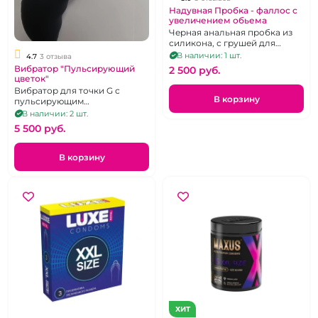
Надувная Пробка - фаллос с
увеличением обьема
Черная анальная пробка из
силикона, с грушей для
подкачки
В наличии: 1 шт.
4.7
3 отзыва
Вибратор "Пульсирующий
2 500 pуб.
цветок"
Вибратор для точки G с
В корзину
пульсирующим
клиторальным стим. в
В наличии: 2 шт.
ассотименте
5 500 pуб.
В корзину
ХИТ