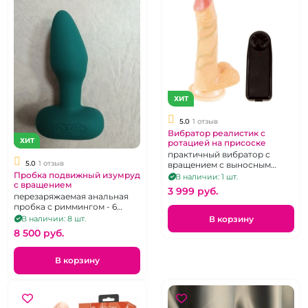
ХИТ
5.0
1 отзыв
Вибратор реалистик с
ХИТ
ротацией на присоске
практичный вибратор с
5.0
1 отзыв
вращением с выносным
Пробка подвижный изумруд
пультом
В наличии: 1 шт.
с вращением
3 999 pуб.
перезаряжаемая анальная
пробка с риммингом - 6
режимов и вибрацией - 10
В корзину
В наличии: 8 шт.
режимов
8 500 pуб.
В корзину