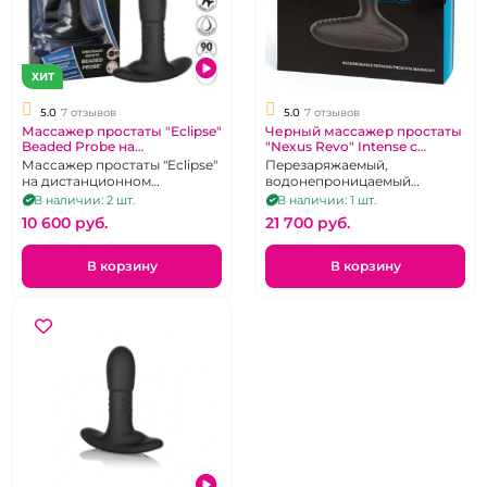
ХИТ
5.0
7 отзывов
5.0
7 отзывов
Массажер простаты "Eclipse"
Черный массажер простаты
Beaded Probe на
"Nexus Revo" Intense с
радиоуправлении с
вращением
Массажер простаты "Eclipse"
Перезаряжаемый,
помощью браслета
на дистанционном
водонепроницаемый
управлении с помощью
массажер простаты.
В наличии: 2 шт.
В наличии: 1 шт.
браслета и функцией памяти
10 600 pуб.
21 700 pуб.
последнего режима.
В корзину
В корзину