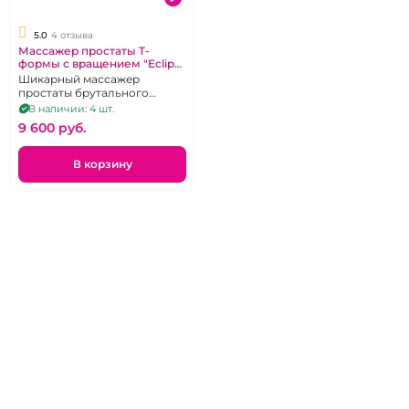
5.0
4 отзыва
Массажер простаты T-
формы с вращением "Eclips"
Beaded Probe с
Шикарный массажер
пупырышками.
простаты брутального
черного цвета из силикона.
В наличии: 4 шт.
9 600 pуб.
В корзину