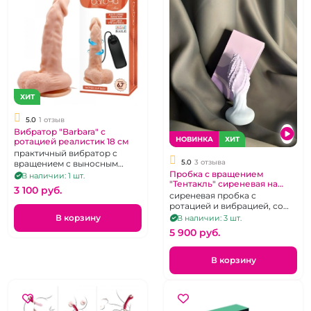
ХИТ
5.0
1 отзыв
Вибратор "Barbara" с
НОВИНКА
ХИТ
ротацией реалистик 18 см
практичный вибратор с
5.0
3 отзыва
вращением с выносным
пультом
Пробка с вращением
В наличии: 1 шт.
"Тентакль" сиреневая на
3 100 pуб.
дистанционном управлении
сиреневая пробка с
ротацией и вибрацией, со
светодиодом и
В корзину
В наличии: 3 шт.
дистанционным пультом
5 900 pуб.
В корзину