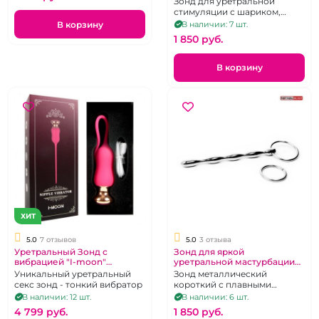
Зонд для уретральной
стимуляции с шариком,
металл
В корзину
В наличии: 7 шт.
1 850 pуб.
В корзину
ХИТ
5.0
7 отзывов
5.0
3 отзыва
Уретральный Зонд с
Зонд для яркой
вибрацией "I-moon"
уретральной мастурбации
силиконовый
"Гладко стелишь - Жестко
Уникальный уретральный
Зонд металлический
спать" металл 13 см
секс зонд - тонкий вибратор
короткий с плавными
переходамии с двумя
В наличии: 12 шт.
В наличии: 6 шт.
кольцами
4 799 pуб.
1 850 pуб.