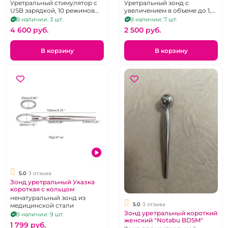
вибрацией
продвинутого Медфетиша с
Уретральный стимулятор с
Уретральный зонд с
Грушей
USB зарядкой, 10 режимов
увеличением в объеме до 1,5
вибрации
см в диаметре
В наличии: 3 шт.
В наличии: 7 шт.
4 600 pуб.
2 500 pуб.
В корзину
В корзину
5.0
3 отзыва
Зонд уретральный Указка
короткая с кольцом
ненатуральный зонд из
5.0
3 отзыва
медицинской стали
Зонд уретральный короткий
В наличии: 9 шт.
женский "Notabu BDSM"
1 799 pуб.