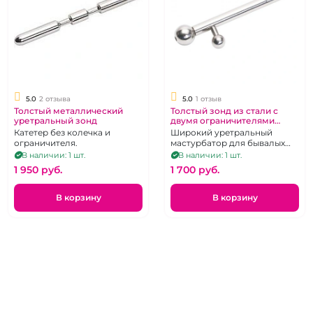
5.0
2 отзыва
5.0
1 отзыв
Толстый металлический
Толстый зонд из стали с
уретральный зонд
двумя ограничителями
«Notabu»
Катетер без колечка и
Широкий уретральный
ограничителя.
мастурбатор для бывалых
экспериментаторов
В наличии: 1 шт.
В наличии: 1 шт.
1 950 pуб.
1 700 pуб.
В корзину
В корзину