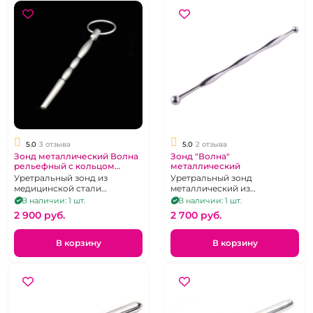
5.0
3 отзыва
5.0
2 отзыва
Зонд металлический Волна
Зонд "Волна"
рельефный с кольцом
металлический
ограничителем
Уретральный зонд из
Уретральный зонд
медицинской стали
металлический из
толщиной до 0.8 см
хирургической стали с
В наличии: 1 шт.
В наличии: 1 шт.
шариком на конце ручки.
2 900 pуб.
2 700 pуб.
В корзину
В корзину