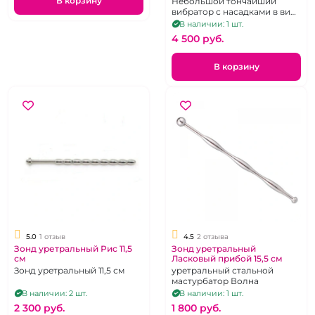
В корзину
Небольшой тончайший
мастурбации "Трос"
вибратор с насадками в виде
зайчика и рыбки.
В наличии: 1 шт.
4 500 pуб.
В корзину
5.0
1 отзыв
4.5
2 отзыва
Зонд уретральный Рис 11,5
Зонд уретральный
см
Ласковый прибой 15,5 см
Зонд уретральный 11,5 см
уретральный стальной
мастурбатор Волна
В наличии: 2 шт.
В наличии: 1 шт.
2 300 pуб.
1 800 pуб.