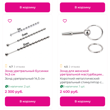
В корзину
В корзину
4.7
3 отзыва
4.5
2 отзыва
Зонд уретральный Бусинки
Зонд для женской
14,5 см
уретральной мастурбации
"Notabu" металлический
Зонд уретральный 14,5 см
Короткий металлический
короткий с кольцом
уретральный стимулятор с
кольцом
В наличии: 2 шт.
В наличии: 1 шт.
2 300 pуб.
2 400 pуб.
В корзину
В корзину