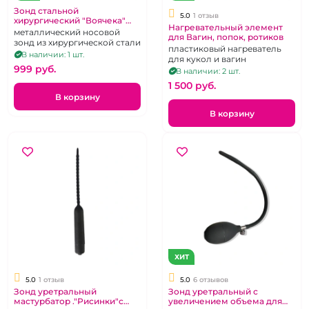
Зонд стальной
5.0
1 отзыв
хирургический "Воячека"
Нагревательный элемент
пуговчатый
металлический носовой
для Вагин, попок, ротиков
зонд из хирургической стали
пластиковый нагреватель
В наличии: 1 шт.
для кукол и вагин
999 pуб.
В наличии: 2 шт.
1 500 pуб.
В корзину
В корзину
ХИТ
5.0
1 отзыв
5.0
6 отзывов
Зонд уретральный
Зонд уретральный с
мастурбатор ."Рисинки"с
увеличением объема для