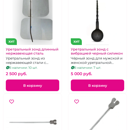
ХИТ
ХИТ
Уретральный зонд длинный
Уретральный зонд с
нержавеющая сталь
вибрацией черный силикон
Уретральный зонд из
Чёрный зонд для мужской и
нержавеющей стали с
женской уретральной
изгибом и заостренным
мастурбации. 7 режимов
В наличии: 10 шт.
В наличии: 7 шт.
кончиком
вибрации.
2 500 pуб.
5 000 pуб.
В корзину
В корзину