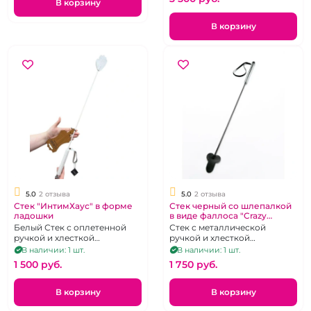
В корзину
В корзину
5.0
2 отзыва
5.0
2 отзыва
Стек "ИнтимХаус" в форме
Стек черный со шлепалкой
ладошки
в виде фаллоса "Crazy
Handmade"
Белый Стек с оплетенной
Стек с металлической
ручкой и хлесткой
ручкой и хлесткой
шлепалкой на конце.
шлепалкой на конце.
В наличии: 1 шт.
В наличии: 1 шт.
1 500 pуб.
1 750 pуб.
В корзину
В корзину