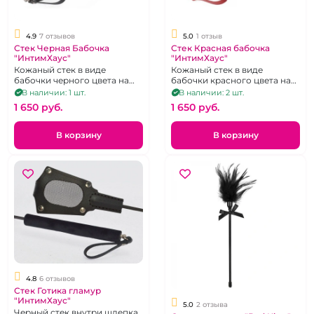
4.9
7 отзывов
5.0
1 отзыв
Стек Черная Бабочка
Стек Красная бабочка
"ИнтимХаус"
"ИнтимХаус"
Кожаный стек в виде
Кожаный стек в виде
бабочки черного цвета на
бабочки красного цвета на
гибком хлысте.
гибком хлысте.
В наличии: 1 шт.
В наличии: 2 шт.
1 650 pуб.
1 650 pуб.
В корзину
В корзину
4.8
6 отзывов
Стек Готика гламур
"ИнтимХаус"
5.0
2 отзыва
Черный стек внутри шлепка