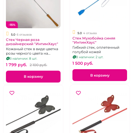
-15%
5.0
4 отзыва
5.0
6 отзывов
Стек Мухобойка синяя
Стек Черная роза
"ИнтимХаус"
дизайнерский "ИнтимХаус"
Гибкий стек, оплетенный
Кожаный стек в виде цветка
голубой кожей
розы черного цвета на
В наличии: 2 шт.
гибком хлысте с дубовой
В наличии: 8 шт.
рукоятью.
1 500 pуб.
1 799 pуб.
2 100 pуб.
В корзину
В корзину