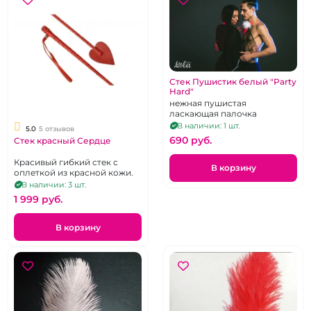
Стек Пушистик белый "Party
Hard"
нежная пушистая
ласкающая палочка
В наличии: 1 шт.
5.0
5 отзывов
690 pуб.
Стек красный Сердце
Красивый гибкий стек с
В корзину
оплеткой из красной кожи.
В наличии: 3 шт.
1 999 pуб.
В корзину