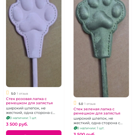
5.0
1 отзыв
Стек розовая лапка с
ремешком для запястья
5.0
1 отзыв
широкий шлепок, не
Стек зеленая лапка с
жесткий, одна сторона с
ремешком для запястья
выпуклой лапкой, вторая -
В наличии: 1 шт.
широкий шлепок, не
гладкая
жесткий, одна сторона с
3 500 pуб.
выпуклой лапкой, вторая -
В наличии: 1 шт.
гладкая
3 500 pуб.