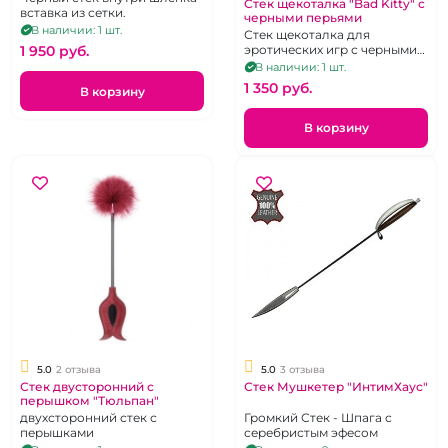
Стек щекоталка "Bad Kitty" с
вставка из сетки.
черными перьями
В наличии: 1 шт.
Стек щекоталка для
эротических игр с черными
1 950 pуб.
перьями
В наличии: 1 шт.
1 350 pуб.
В корзину
В корзину
5.0
2 отзыва
5.0
3 отзыва
Стек двусторонний с
Стек Мушкетер "ИнтимХаус"
перышком "Тюльпан"
двухсторонний стек с
Громкий Стек - Шпага с
перышками
серебристым эфесом