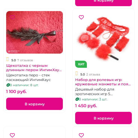
В корзину
5.0
7 отзывов
ХИТ
Щекоталка с черным
длинным пером ИнтимХаус
50 см
5.0
2 отзыва
Щекоталка перо - стек
ласкающий ИнтимХаус
Набор для ролевых игр:
кружевные манжеты и пояс,
В наличии: 8 шт.
пэстисы, стек-пушистик
Дешевый набор для
1 100 pуб.
эротических игр 5
предметов - . цвет черный
В наличии: 3 шт.
или красный в ассортименте
В корзину
1 450 pуб.
В корзину