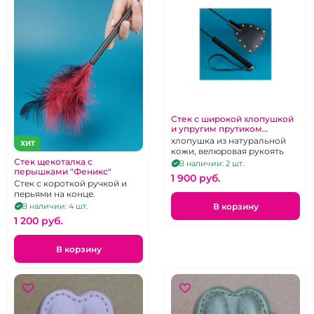
Стек с широкой хлопушкой
и упругим прутиком
"Готика"
хлопушка из натуральной
ХИТ
кожи, велюровая рукоять
Стек щекоталка с
В наличии: 2 шт.
перышками "Феникс"
1 900 pуб.
Стек с короткой ручкой и
перьями на конце.
В корзину
В наличии: 4 шт.
1 200 pуб.
В корзину