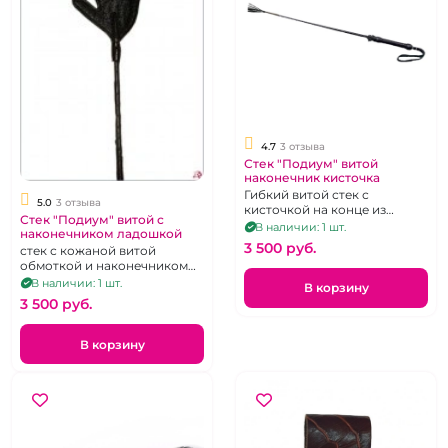
4.7
3 отзыва
Стек "Подиум" витой
наконечник кисточка
Гибкий витой стек с
5.0
3 отзыва
кисточкой на конце из
Стек "Подиум" витой с
натуральной кожи
В наличии: 1 шт.
наконечником ладошкой
3 500 pуб.
стек с кожаной витой
обмоткой и наконечником
ладошкой
В наличии: 1 шт.
В корзину
3 500 pуб.
В корзину