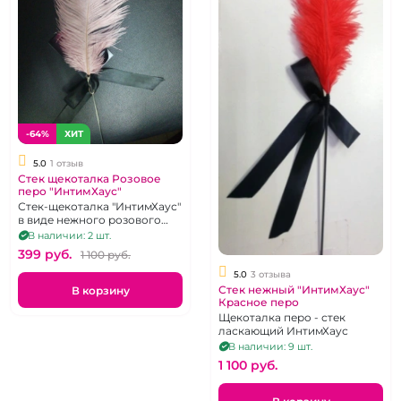
-64%
ХИТ
5.0
1 отзыв
Стек щекоталка Розовое
перо "ИнтимХаус"
Стек-щекоталка "ИнтимХаус"
в виде нежного розового
пера
В наличии: 2 шт.
399 pуб.
1 100 pуб.
5.0
3 отзыва
Стек нежный "ИнтимХаус"
В корзину
Красное перо
Щекоталка перо - стек
ласкающий ИнтимХаус
В наличии: 9 шт.
1 100 pуб.