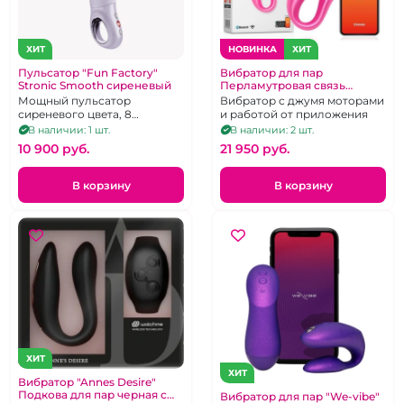
ХИТ
НОВИНКА
ХИТ
Пульсатор "Fun Factory"
Вибратор для пар
Stronic Smooth сиреневый
Перламутровая связь
"Oninder" скрепка розовая
Мощный пульсатор
Вибратор с джумя моторами
сиреневого цвета, 8
и работой от приложения
режимов работы, можно
В наличии: 1 шт.
В наличии: 2 шт.
использовать без рук
10 900 pуб.
21 950 pуб.
В корзину
В корзину
ХИТ
ХИТ
Вибратор "Annes Desire"
Подкова для пар черная с
Вибратор для пар "We-vibe"