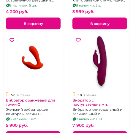
современной девушки в
клиторальной стимуляцией
нежно-розовом оттенке с
на батарейках
В наличии: 5 шт.
В наличии: 3 шт.
клиторальным бугорком
4 200 pуб.
3 999 pуб.
В корзину
В корзину
5.0
4 отзыва
5.0
3 отзыва
Вибратор оранжевый для
Вибратор с
точки G
поступательными
движениями и
Женский вибратор для
Вибратор клиторальный и
клиторальным
клитора и вагины -
вагинальный с
стимулятором в
вагинальная пробка
поступательными
В наличии: 1 шт.
В наличии: 1 шт.
ассортименте
движениями
5 900 pуб.
7 900 pуб.