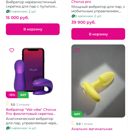
браслетом
Chorus pro
Вибратор нереалистичный
скрепка для пар с пультом
Мощный вибратор для пар, с
управления - наручными
мобильным управлением,
В наличии: 2 шт.
"часами"
тактильный пульт д.у.
В наличии: 2 шт.
15 000 pуб.
39 900 pуб.
В корзину
В корзину
-13%
ХИТ
5.0
2 отзыва
Вибратор "We-vibe" Chorus
Pro фиолетовый скрепка
ХИТ
для пар
Анатомический вибратор
для пар, управляемый через
5.0
1 отзыв
тактильный пульт и
В наличии: 4 шт.
Анально-вагинальная