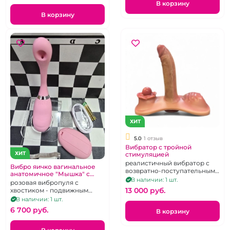
В корзину
В корзину
ХИТ
5.0
1 отзыв
Вибратор с тройной
ХИТ
стимуляцией
реалистичный вибратор с
Вибро яичко вагинальное
возвратно-поступательными
анатомичное "Мышка" с
движениями, двумя
В наличии: 1 шт.
клиторальным подвижным
розовая вибропуля с
дополнительными
хвостиком
13 000 pуб.
хвостиком - подвижным
стимулирующими зонами и
коленом на д.у пульте
В наличии: 1 шт.
подогревом на д/у пульте, 9
6 700 pуб.
режимов вибрации, 3
В корзину
режима фрикций