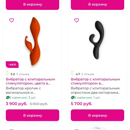
В корзину
В корзину
-44%
5.0
3 отзыва
4.7
3 отзыва
Вибратор с клиторальным
Вибратор с клиторальным
стимулятором, цвета в
стимулятором в
ассортименте
ассортименте
Вибратор кролик с
Вибратор с клиторальным
вагинальной и
отростком два моторчика
клиторальной стимуляцией
одиннадцать режимов
В наличии: 3 шт.
В наличии: 1 шт.
перезаряжаемый
3 900 pуб.
5 700 pуб.
6 900 pуб.
В корзину
В корзину