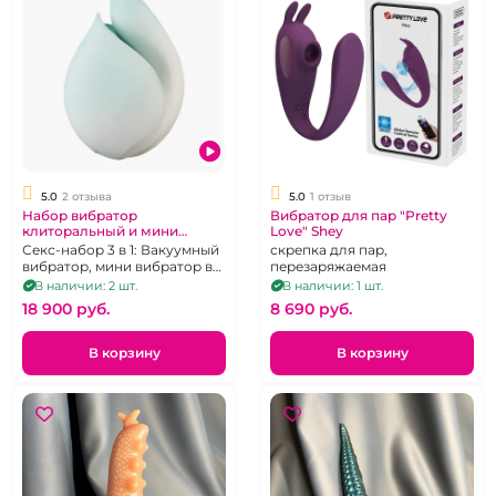
5.0
2 отзыва
5.0
1 отзыв
Набор вибратор
Вибратор для пар "Pretty
клиторальный и мини
Love" Shey
вибратор бирюзовый с
Секс-набор 3 в 1: Вакуумный
скрепка для пар,
подставкой
вибратор, мини вибратор в
перезаряжаемая
подарочной упаковке
В наличии: 2 шт.
В наличии: 1 шт.
-Светильнике
18 900 pуб.
8 690 pуб.
В корзину
В корзину