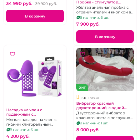
приложение.
Пробка - стимулятор
34 990 pуб.
39 900 pуб.
простаты зоны G "Солнце"
Жёлтая анальная пробка с
желтая с ребрышками и
ограничителем и кнопкой в
кристаллом
В корзину
виде кристалла.
В наличии: 6 шт.
7 900 pуб.
В корзину
ХИТ
5.0
1 отзыв
Вибратор красный
двухсторонний, с одной
Насадка на член с
стороны вибро с другой
Двусторонний вибратор
подвижным с
сосунок
красного цвета с погружной
клиторальным вибратором
Мягкая насадка на член с
частью с вибрацией на
"Romance" фиолетовая
В наличии: 1 шт.
гибким клиторальным
одном конце и вакуумно-
отростком с вибрацией,
8 000 pуб.
В наличии: 6 шт.
волновой клиторальной
перезаряжаемая
4 200 pуб.
стимуляцией с другой