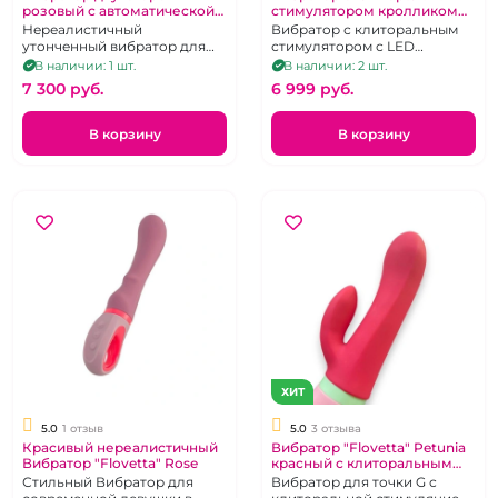
розовый с автоматической
стимулятором кролликом
мануальной стимуляции на
"Pretty Love" Lamar
Нереалистичный
Вибратор с клиторальным
клитора, точки G и простаты
бирюзовый
утонченный вибратор для
стимулятором с LED
"S-Hande" Bulbasaur
пары, соло и даже двух пар!
дисплеем
В наличии: 1 шт.
В наличии: 2 шт.
7 300 pуб.
6 999 pуб.
В корзину
В корзину
ХИТ
5.0
1 отзыв
5.0
3 отзыва
Красивый нереалистичный
Вибратор "Flovetta" Petunia
Вибратор "Flovetta" Rose
красный с клиторальным
стимулятором
Стильный Вибратор для
Вибратор для точки G с