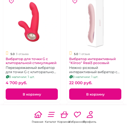
5.0
3 отзыва
5.0
1 отзыв
Вибратор для точки G с
Вибратор интерактивный
клиторальной стимуляцией
"Kiiroo" Real3 розовый
Перезаряжаемый вибратор
Нежно-розовый
для точки G с клиторальной
интерактивный вибратор с
стимуляцией и удобной,
возможностью подключения
В наличии: 1 шт.
В наличии: 1 шт.
кольцеобразной ручкой.
к мастурбатору.
4 700 pуб.
22 000 pуб.
В корзину
В корзину
Главная
Каталог
Корзина
Избранное
Профиль