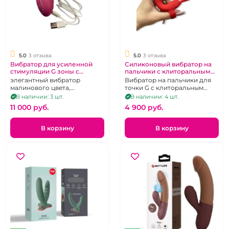
5.0
3 отзыва
5.0
3 отзыва
Вибратор для усиленной
Силиконовый вибратор на
стимуляции G зоны с
пальчики с клиторальным
дополнительным стержнем
стимулятором "Finger G
элегантный вибратор
Вибратор на пальчики для
spot" красный
малинового цвета,
точки G с клиторальным
силиконовый,
стимулятором Зарядка USB
В наличии: 3 шт.
В наличии: 4 шт.
перезаряжаемый, 9 режимов
11 000 pуб.
4 900 pуб.
В корзину
В корзину