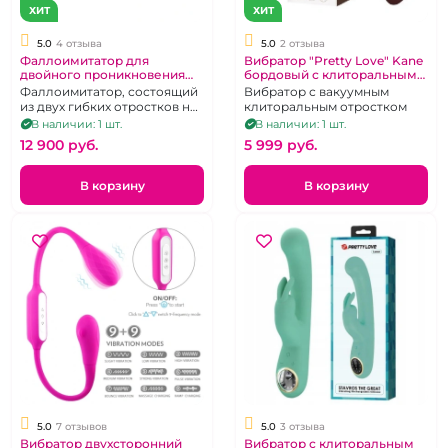
ХИТ
ХИТ
5.0
4 отзыва
5.0
2 отзыва
Фаллоимитатор для
Вибратор "Pretty Love" Kane
двойного проникновения
бордовый с клиторальным
"Fun Factory" Ryde зеленый
стимулятором
Фаллоимитатор, состоящий
Вибратор с вакуумным
из двух гибких отростков на
клиторальным отростком
нескользящей платформе
В наличии: 1 шт.
В наличии: 1 шт.
12 900 pуб.
5 999 pуб.
В корзину
В корзину
5.0
7 отзывов
5.0
3 отзыва
Вибратор двухсторонний
Вибратор с клиторальным