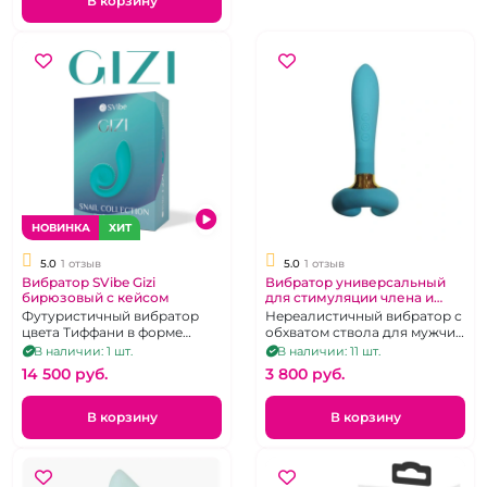
В корзину
НОВИНКА
ХИТ
5.0
1 отзыв
5.0
1 отзыв
Вибратор SVibe Gizi
Вибратор универсальный
бирюзовый с кейсом
для стимуляции члена и
техники Double Pussy
Футуристичный вибратор
Нереалистичный вибратор с
Рогатка "Experiense"
цвета Тиффани в форме
обхватом ствола для мужчин
голубой
улитки с 2 моторами
голубого цвета.
В наличии: 1 шт.
В наличии: 11 шт.
14 500 pуб.
3 800 pуб.
В корзину
В корзину