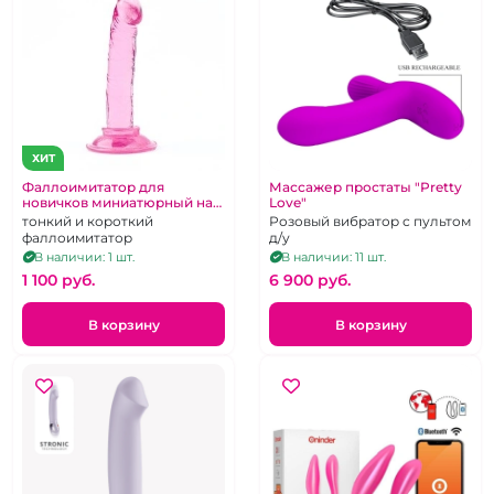
ХИТ
Фаллоимитатор для
Массажер простаты "Pretty
новичков миниатюрный на
Love"
присоске розовый
тонкий и короткий
Розовый вибратор с пультом
фаллоимитатор
д/у
В наличии: 1 шт.
В наличии: 11 шт.
1 100 pуб.
6 900 pуб.
В корзину
В корзину