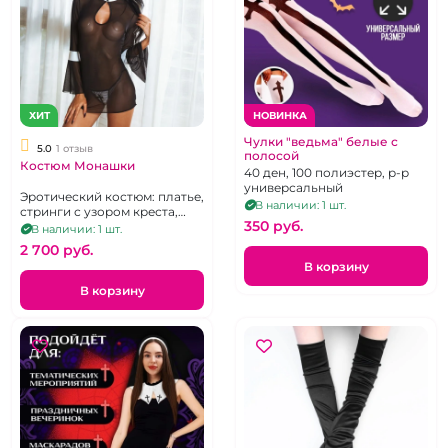
ХИТ
НОВИНКА
Чулки "ведьма" белые с
5.0
1 отзыв
полосой
Костюм Монашки
40 ден, 100 полиэстер, р-р
универсальный
Эротический костюм: платье,
В наличии: 1 шт.
стринги с узором креста,
350 pуб.
головной убор.
В наличии: 1 шт.
2 700 pуб.
В корзину
В корзину