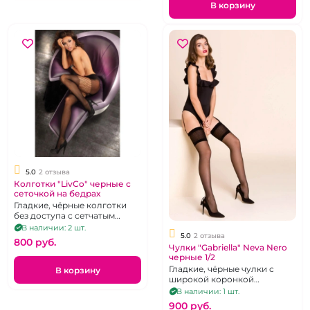
В корзину
5.0
2 отзыва
Колготки "LivCo" черные с
сеточкой на бедрах
Гладкие, чёрные колготки
без доступа с сетчатым
фрагментом на бёдрах. Р 42-
В наличии: 2 шт.
5.0
2 отзыва
48
800 pуб.
Чулки "Gabriella" Neva Nero
черные 1/2
Гладкие, чёрные чулки с
В корзину
широкой коронкой
предназначенные для
В наличии: 1 шт.
ношения с поясом. Р 40-44
900 pуб.