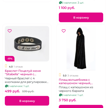
(38-40)
В наличии: 3 шт.
1 100 pуб.
В корзину
-17%
4.0
1 отзыв
Браслет Поцелуй меня
"Sitabella" черный с
5.0
3 отзыва
клепками
Черный браслет с 4
Плащ волшебника с
кнопками для регулировки
капюшоном черный,
по запястью, гравировка на
В наличии: 1 шт.
бархатистый, длинный
Плащ с капюшоном из
металле "Kiss me"
Хогвартс
черного бархата
499 pуб.
599 pуб.
В наличии: 1 шт.
3 750 pуб.
В корзину