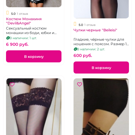
5.0
1 отзыв
Костюм Монахиня
"Devil&Angel"
5.0
1 отзыв
Сексуальный костюм
Чулки черные "Beileisi"
монашки из боди, юбки и
головного убора, р. XS-S
В наличии: 1 шт.
Гладкие, чёрные чулки для
ношения с поясом. Размер 1-
6 900 pуб.
2.
В наличии: 2 шт.
600 pуб.
В корзину
В корзину