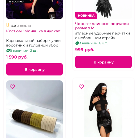
НОВИНКА
Черные длинные перчатки
5.0
2 отзыва
размер М
Костюм "Монашка в чулках"
атласные удобные перчатки
с небольшим стрейч-
Карнавальный набор: чулки,
эффектом
В наличии: 8 шт.
воротник и головной убор
999 pуб.
В наличии: 2 шт.
1 590 pуб.
В корзину
В корзину