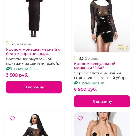
5.0
4 отзыва
Костюм монашки, черный с
белым воротником, с
головным убором на
Костюм целомудренной
5.0
2 отзыва
резинке.
монашки из сентетической
Костюм сексуальной
ткани черного цвета. Размер
монашки "D&A"
В наличии: 2 шт.
42-44
Черное платье монашки,
3 500 pуб.
воротник и головной убор,
р. 46
В наличии: 1 шт.
В корзину
6 900 pуб.
В корзину