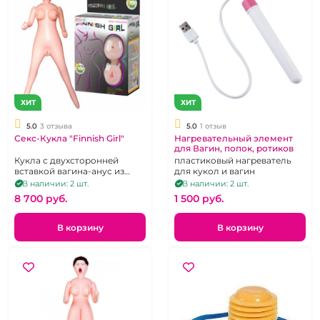
ХИТ
ХИТ
5.0
3 отзыва
5.0
1 отзыв
Секс-Кукла "Finnish Girl"
Нагревательный элемент
для Вагин, попок, ротиков
Кукла с двухсторонней
пластиковый нагреватель
вставкой вагина-анус из
для кукол и вагин
кибер кожи.
В наличии: 2 шт.
В наличии: 2 шт.
8 700 pуб.
1 500 pуб.
В корзину
В корзину