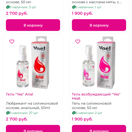
основе, 50 мл
основе с маслами мяты, с
охлаждающим эффектом.
В наличии: 3 шт.
В наличии: 1 шт.
2 700 pуб.
1 900 pуб.
В корзину
В корзину
Гель "Yes" Anal
Гель возбуждающий "Yes"
Heat
Любрикант на силиконовой
Гель на силиконовой
основе, анальный, 50ml
основе, 50 мл
В наличии: 27 шт.
В наличии: 2 шт.
2 700 pуб.
1 900 pуб.
В корзину
В корзину