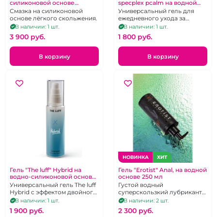
силиконовой основе
specplex pcalm на водной
умеренное скольжение 75
основе 75 мл
Смазка на силиконовой
Универсальный гель для
мл
основе лёгкого скольжения.
ежедневного ухода за
женской интимной зоной
В наличии: 1 шт.
В наличии: 1 шт.
The luff Booster 1 specplex
3 900 pуб.
1 800 pуб.
pcalm
В корзину
В корзину
НОВИНКА
ХИТ
Гель "The luff" Hybrid на
Гель "Erotist" Anal, на водной
водно-силиконовой основе
основе 250 мл
75 мл
Универсальный гель The luff
Густой водный
Hybrid с эффектом двойного
суперскользкий лубрикант
скольжения на водно-
для анального удовольствия
В наличии: 1 шт.
В наличии: 2 шт.
силиконовой основе 75 мл
в увеличенном объеме
1 900 pуб.
2 300 pуб.