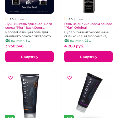
5.0
1 отзыв
5.0
1 отзыв
Лучший гель для анального
Гель на силиконовой основе
секса "Pjur" Back Door
"Pjur" Original
Relaxing Anal Glide на
Расслабляющий гель для
СуперКонцентрированный
силиконовой основе
аналього секса с экстрактом
силиконовый любрикант,
жожоба, 100 мл.
100 мл.
В наличии: 1 шт.
В наличии: 25 шт.
3 750 pуб.
4 280 pуб.
В корзину
В корзину
ХИТ
ХИТ