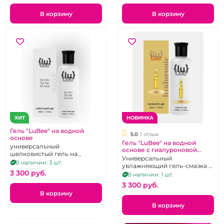
В корзину
В корзину
ХИТ
НОВИНКА
Гель "LuBee" на водной
5.0
1 отзыв
основе
Гель "LuBee" на водной
универсальный
основе с гиалуроновой
шелковистый гель на
кислотой 330 мл
Универсальный
водной основе, 330 мл, без
В наличии: 3 шт.
увлажняющий гель-смазка с
вкуса и запаха
3 300 pуб.
4D-гиалуроновой кислотой
В наличии: 1 шт.
для длительного
3 300 pуб.
скольжения
В корзину
В корзину