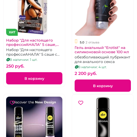
ХИТ
Набор "Для настоящего
5.0
2 отзыва
профессиАНАЛА" 5 саше,
Гель анальный "Erotist" на
презерватив
Набор "Для настоящего
силиконовой основе 100 мл
профессиАНАЛА" 5 саше c
обезболивающий лубрикант
анальными смазками + 3
В наличии: 1 шт.
для анального секса
презерватива
250 pуб.
В наличии: 4 шт.
2 200 pуб.
В корзину
В корзину