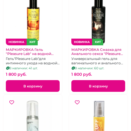
НОВИНКА
ХИТ
НОВИНКА
ХИТ
МАРКИРОВКА Гель
МАРКИРОВКА Смазка для
"Pleasure Lab" на водной
Анального секса "Pleasure
основе сочный манго 185 мл
Lab" с Алоэ Вера на водной
Гель"Pleasure Lab"для
Универсальный гель для
основе густой с алоэ вера
интимного ухода на водной
вагинального и анального
основе сочный манго.
секса густой с алое вера, 185
В наличии: 41 шт.
В наличии: 60 шт.
мл
1 800 pуб.
1 800 pуб.
В корзину
В корзину