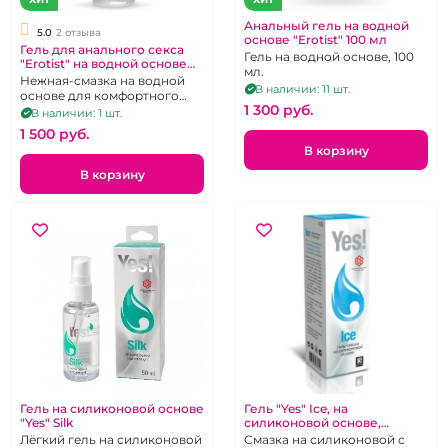
Анальный гель на водной
5.0
2 отзыва
основе "Erotist" 100 мл
Гель для анального секса
Гель на водной основе, 100
"Erotist" на водной основе
мл.
100ml
Нежная-смазка на водной
В наличии: 11 шт.
основе для комфортного
1 300 pуб.
анального секса.
В наличии: 1 шт.
1 500 pуб.
В корзину
В корзину
Гель на силиконовой основе
Гель "Yes" Ice, на
"Yes" Silk
силиконовой основе,
охлаждающий, 50ml
Лёгкий гель на силиконовой
Смазка на силиконовой с