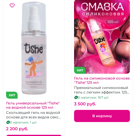
ХИТ
Гель на силиконовой основе
"Tishe"125 мл
Премиальный силиконовый
гель с легким эффектом. 125
ХИТ
мл.
В наличии: 167 шт.
Гель универсальный "Tishe"
3 500 pуб.
на водной основе 125 мл
Скользящий гель на водной
В корзину
основе для всех видов секса.
Объем 125 мл
В наличии: 1 шт.
2 200 pуб.