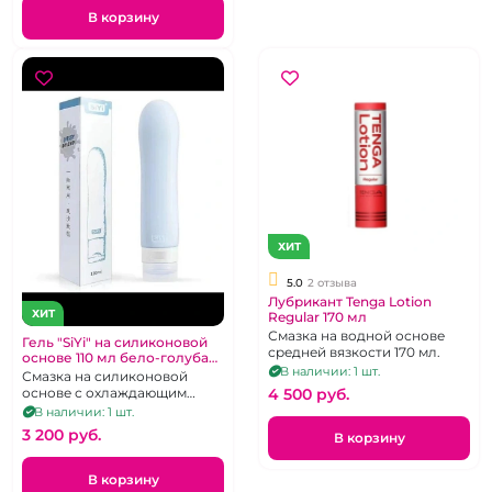
В корзину
ХИТ
5.0
2 отзыва
Лубрикант Tenga Lotion
ХИТ
Regular 170 мл
Смазка на водной основе
Гель "SiYi" на силиконовой
средней вязкости 170 мл.
основе 110 мл бело-голубая
В наличии: 1 шт.
упаковка
Смазка на силиконовой
4 500 pуб.
основе с охлаждающим
эффектом.
В наличии: 1 шт.
3 200 pуб.
В корзину
В корзину