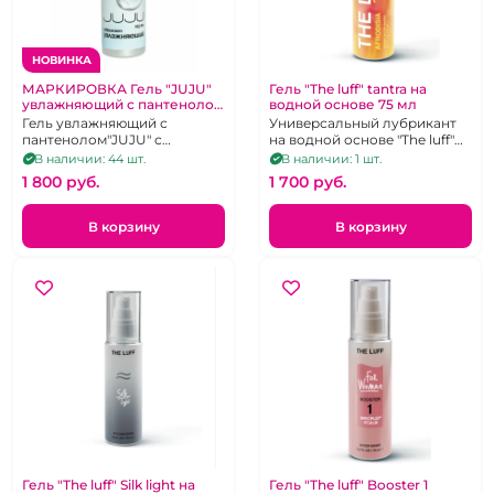
НОВИНКА
МАРКИРОВКА Гель "JUJU"
Гель "The luff" tantra на
увлажняющий с пантенолом
водной основе 75 мл
125 мл
Гель увлажняющий с
Универсальный лубрикант
пантенолом"JUJU" с
на водной основе "The luff"
гиалуронат натрием
tantra
В наличии: 44 шт.
В наличии: 1 шт.
1 800 pуб.
1 700 pуб.
В корзину
В корзину
Гель "The luff" Silk light на
Гель "The luff" Booster 1