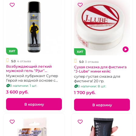
ХИТ
ХИТ
5.0
4 отзыва
5.0
3 отзыва
Возбуждающий легкий
Сухая смазка для фистинга
мужской гель "Pjur"
"J-Lube" мини кейс
Superhero на водной основе
Мужской лубрикант Супер
супер густая смазка для
Герой на водной основе с
фистинга! 20 гр.
возбуждающим эффектом -
В наличии: 1 шт.
В наличии: 8 шт.
содержит Гинкго Билоба,
3 600 pуб.
1 700 pуб.
100 мл
В корзину
В корзину