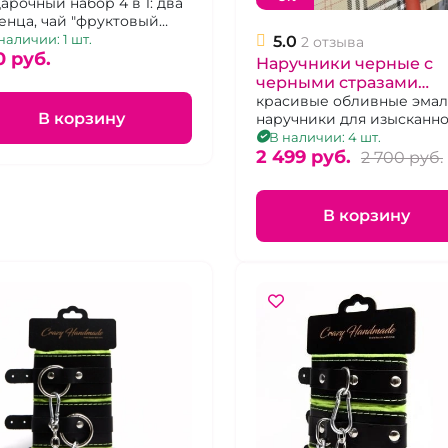
рочный набор 4 в 1: два
енца, чай "фруктовый
с", наручники
наличии: 1 шт.
5.0
2 отзыва
летового цвета.
0 pуб.
Наручники черные с
черными стразами
"Lovetoy" металличес
красивые обливные эма
В корзину
наручники для изысканн
Сабспейса
В наличии: 4 шт.
2 499 pуб.
2 700 pуб.
В корзину