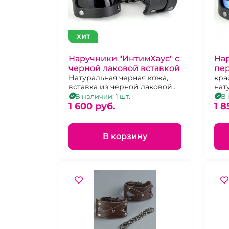
ХИТ
Наручники "ИнтимХаус" с
На
черной лаковой вставкой
пе
Натуральная черная кожа,
вст
кра
вставка из черной лаковой
нат
экокожи
дек
В наличии: 1 шт.
В 
1 600 pуб.
гол
1 8
из 
В корзину