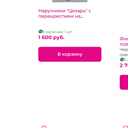
Наручники "Цезарь" с
перекрестием на
запястьях на цепочке
коричневые
В наличии: 1 шт.
1 600 pуб.
Фик
поя
Чер
В корзину
съе
нат
В 
мет
2 7