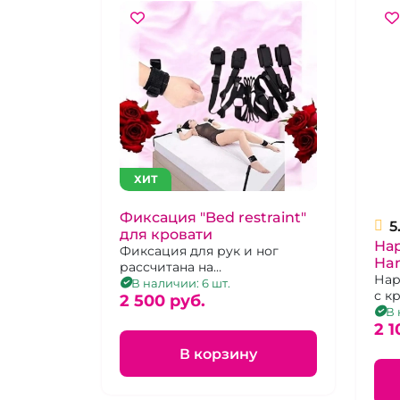
ХИТ
Фиксация "Bed restraint"
5
для кровати
Нар
Фиксация для рук и ног
Ha
рассчитана на
кр
Нар
полутороспальную кровать
В наличии: 6 шт.
с к
шириной 90-110 см.
2 500 pуб.
В 
2 1
В корзину