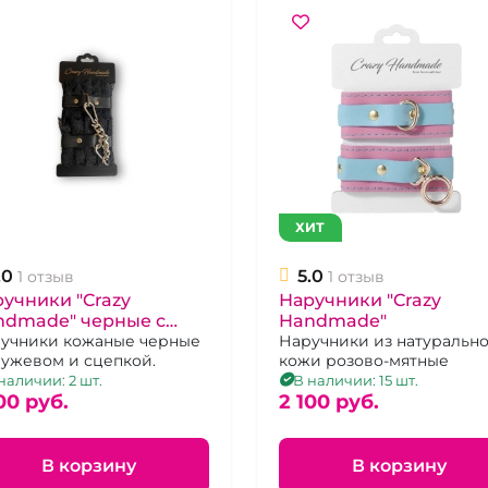
ХИТ
.0
5.0
1 отзыв
1 отзыв
учники "Crazy
Наручники "Crazy
ndmade" черные с
Handmade"
ужевом
учники кожаные черные
Наручники из натуральн
ружевом и сцепкой.
кожи розово-мятные
наличии: 2 шт.
В наличии: 15 шт.
00 pуб.
2 100 pуб.
В корзину
В корзину