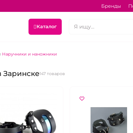
Бренды
П
Каталог
Наручники и наножники
в Заринске
147 товаров