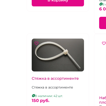
В корзину
бла
рас
В 
нар
6 
Стяжка в ассортименте
Стяжка в ассортименте
В наличии: 42 шт.
Наб
150 pуб.
пло