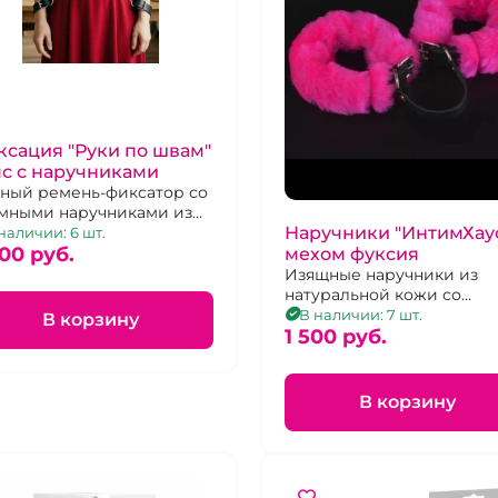
сация "Руки по швам"
с с наручниками
ный ремень-фиксатор со
мными наручниками из
Наручники "ИнтимХаус
уральной кожи с
наличии: 6 шт.
аллической фурнитурой
00 pуб.
мехом фуксия
Изящные наручники из
натуральной кожи со
съёмным мехом цвета
В наличии: 7 шт.
В корзину
фуксии.
1 500 pуб.
В корзину