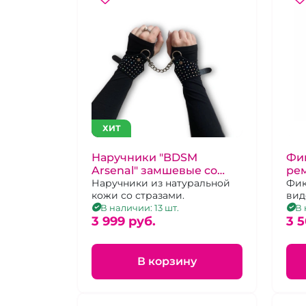
ХИТ
Наручники "BDSM
Фик
Arsenal" замшевые со
ре
стразами
Наручники из натуральной
по
Фик
кожи со стразами.
вид
нео
В наличии: 13 шт.
В 
3 999 pуб.
под
3 5
нар
В корзину