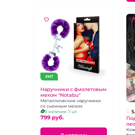
ХИТ
Наручники с фиолетовым
мехом "Notabu"
Металлические наручники
со сьемным мехом.
5
В наличии: 7 шт.
799 pуб.
По
лео
на
Кож