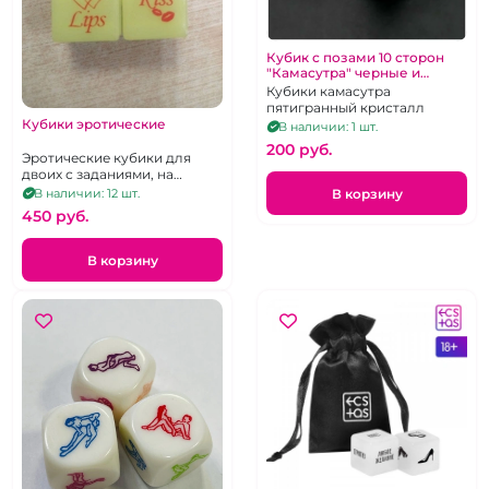
Кубик с позами 10 сторон
"Камасутра" черные и
белые 1 шт
Кубики камасутра
пятигранный кристалл
Кубики эротические
В наличии: 1 шт.
200 pуб.
Эротические кубики для
двоих с заданиями, на
английском, неоновые
В корзину
В наличии: 12 шт.
450 pуб.
В корзину