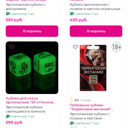
Эротические кубики с
Кубики эротические с
желаниями
позвми и местом игральные
В наличии: 1 шт.
В наличии: 1 шт.
550 pуб.
450 pуб.
В корзину
В корзину
Кубики для секса
5.0
1 отзыв
эротические "50 оттенков
Любовные кубики
страсти" Роль и Поза с
Эротические кубики
"Территория желаний"
надписями.
светящиеся в темноте.
неоновые
Эротические кубики с
В наличии: 1 шт.
позами и местами
599 pуб.
В наличии: 7 шт.