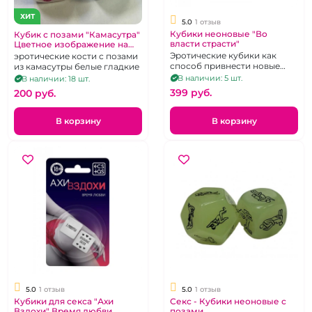
ХИТ
5.0
1 отзыв
Кубики неоновые "Во
Кубик с позами "Камасутра"
власти страсти"
Цветное изображение на
каждой грани 1 шт
Эротические кубики как
эротические кости с позами
способ привнести новые
из камасутры белые гладкие
эмоции и ощущения в свою
В наличии: 5 шт.
В наличии: 18 шт.
размеренную сексуальную
399 pуб.
200 pуб.
жизнь.
В корзину
В корзину
5.0
1 отзыв
5.0
1 отзыв
Кубики для секса "Ахи
Секс - Кубики неоновые с
Вздохи" Время любви
позами