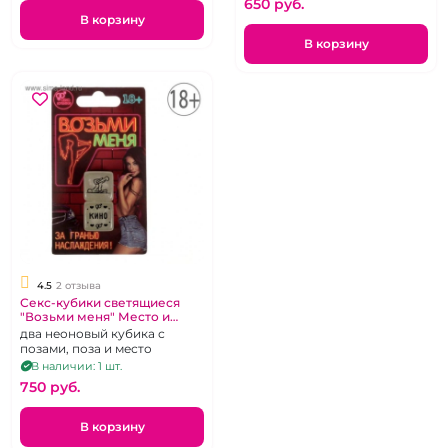
650 pуб.
В корзину
В корзину
4.5
2 отзыва
Секс-кубики светящиеся
"Возьми меня" Место и
Поза
два неоновый кубика с
позами, поза и место
В наличии: 1 шт.
750 pуб.
В корзину