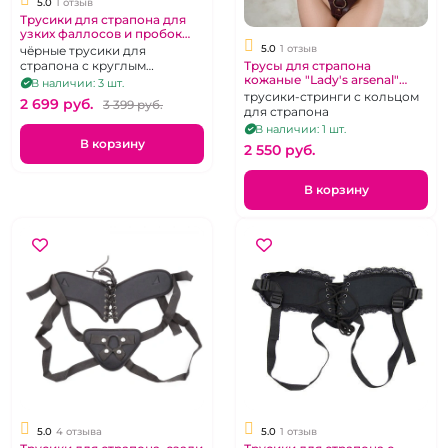
5.0
1 отзыв
Трусики для страпона для
узких фаллосов и пробок
"No Mercy" Faster размер
5.0
1 отзыв
чёрные трусики для
M/L
страпона с круглым
Трусы для страпона
кожаные "Lady's arsenal"
отверстием в виде
В наличии: 3 шт.
бордовые (р 42-46)
виниловых шортиков
трусики-стринги с кольцом
2 699 pуб.
3 399 pуб.
для страпона
В наличии: 1 шт.
В корзину
2 550 pуб.
В корзину
5.0
4 отзыва
5.0
1 отзыв