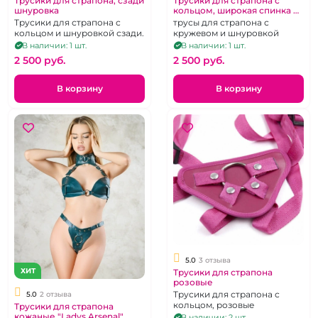
Трусики для страпона, сзади
Трусики для страпона с
шнуровка
кольцом, широкая спинка на
шнуровке
Трусики для страпона с
трусы для страпона с
кольцом и шнуровкой сзади.
кружевом и шнуровкой
В наличии: 1 шт.
В наличии: 1 шт.
2 500 pуб.
2 500 pуб.
В корзину
В корзину
5.0
3 отзыва
ХИТ
Трусики для страпона
розовые
Трусики для страпона с
5.0
2 отзыва
кольцом, розовые
Трусики для страпона
кожаные "Ladys Arsenal"
В наличии: 2 шт.