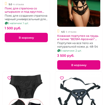
5.0
4 отзыва
Пояс для страпона со
штырьком и под круглое
основание "Strap-on"
Пояс для создания страпона
универсальный черный
черный универсальный для
всех типов насадок
В наличии: 1 шт.
1 500 pуб.
4.5
4 отзыва
Кожаная портупея на грудь
В корзину
и талию "BDSM-Арсенал"
черная
Портупея на все тело из
натуральной кожи, р. 48-54
В наличии: 2 шт.
3 500 pуб.
В корзину