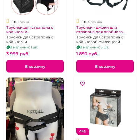
5.0
1 отзыв
5.0
4 отзыва
Трусики для страпона с
Трусики - джоки для
кольцом и
страпона для двойного
дополнительными
проникновения
Трусики для страпона с
Трусики для страпона с
крючками
кольцом и
кольцевой фиксацией
дополнительными крючками
насадки и дополнительным
В наличии: 1 шт.
В наличии: 3 шт.
для двойного
отверстием для члена.
3 999 pуб.
1 850 pуб.
проникновения
В корзину
В корзину
-14%