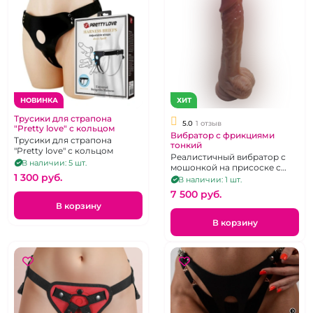
НОВИНКА
ХИТ
Трусики для страпона
5.0
1 отзыв
"Pretty love" с кольцом
Вибратор с фрикциями
Трусики для страпона
тонкий
"Pretty love" с кольцом
Реалистичный вибратор с
В наличии: 5 шт.
мошонкой на присоске с
1 300 pуб.
поступательными
В наличии: 1 шт.
движениями, 10 режимов
7 500 pуб.
работы, на д/у пульте
В корзину
В корзину