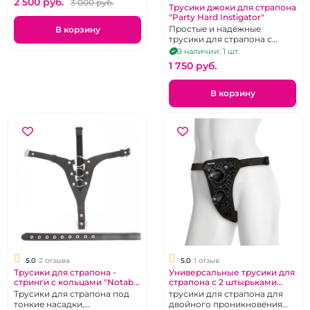
2 500 pуб.
3 000 pуб.
Трусики джоки для страпона
"Party Hard Instigator"
Простые и надёжные
В корзину
трусики для страпона с
кольцеобразной фиксацией
В наличии: 1 шт.
насадки.
1 750 pуб.
В корзину
5.0
2 отзыва
5.0
1 отзыв
Трусики для страпона -
Универсальные трусики для
стринги с кольцами "Notabu
страпона с 2 штырьками
BDSM"
Харнесс Vac-U-Lock - Double
Трусики для страпона под
трусики для страпона для
Penetration Velvet Harness
тонкие насадки,
двойного проникновения