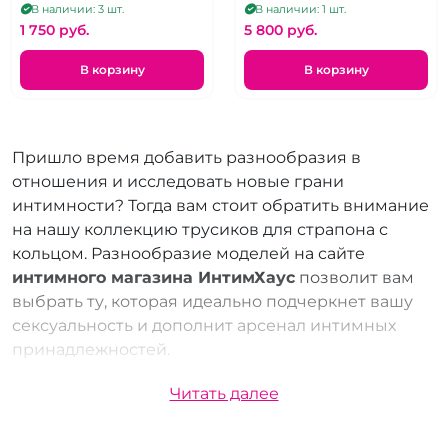
позволяющие сделать
джокки, два кольца и два
В наличии: 3 шт.
В наличии: 1 шт.
двойное проникновение
плага
1 750 pуб.
5 800 pуб.
В корзину
В корзину
Пришло время добавить разнообразия в
отношения и исследовать новые грани
интимности? Тогда вам стоит обратить внимание
на нашу коллекцию трусиков для страпона с
кольцом. Разнообразие моделей на сайте
интимного магазина ИнтимХаус
позволит вам
выбрать ту, которая идеально подчеркнет вашу
сексуальность и дополнит арсенал интимных
принадлежностей.
Купить трусики для страпона с кольцом теперь
Читать далее
можно купить с доставкой на дом. Мы предлагаем
несколько удобных вариантов: