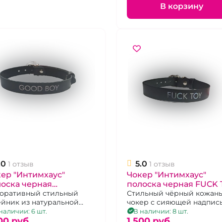
В корзину
.0
5.0
1 отзыв
1 отзыв
ер "Интимхаус"
Чокер "Интимхаус"
оска черная
полоска черная FUCK 
ODBOY
оративный стильный
Стильный чёрный кожан
йник из натуральной
чокер с сияющей надпис
и с надписью Good Boy,
Fuck Toy, регулируется 9
наличии: 6 шт.
В наличии: 8 шт.
мер регулируется
00 pуб.
положениями язычка пр
1 500 pуб.