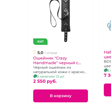
ХИТ
Наб
5.0
1 отзыв
цве
Ошейник "Crazy
нар
BDS
Handmade" черный с
цве
кл
красной строчкой и
Чёрный ошейник из
пре
В 
натуральной кожи с красной
поводком
7 3
строчкой и поводком.
В наличии: 12 шт.
2 550 pуб.
В корзину