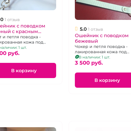
.0
1 отзыв
ейник с поводком
5.0
1 отзыв
рный с красным
Ошейник с поводком
нтом
т и петля поводка -
бежевый
ированная кожа под
Чокер и петля поводка -
кодила, съемный поводок
наличии: 1 шт.
лакированная кожа под
00 pуб.
крокодила, съемный пов
В наличии: 1 шт.
- 2 карабина
3 500 pуб.
В корзину
В корзину