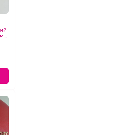
кий
ым