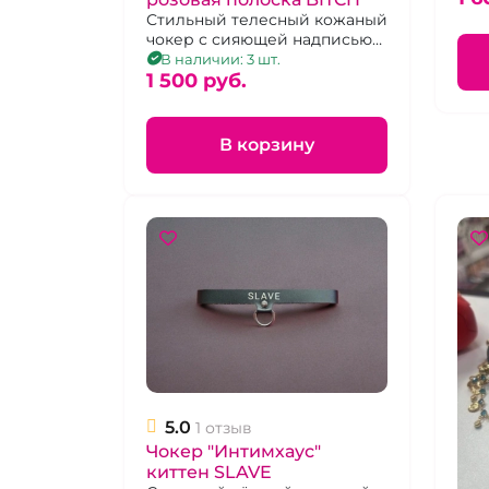
пря
Стильный телесный кожаный
чокер с сияющей надписью
BITCH, регулируется 9
В наличии: 3 шт.
положениями язычка пряжки
1 500 pуб.
В корзину
5.0
1 отзыв
Чокер "Интимхаус"
киттен SLAVE