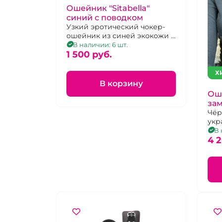
Ошейник "Sitabella"
синий с поводком
Узкий эротический чокер-
ошейник из синей экокожи с
поводком-цепью на
В наличии: 6 шт.
карабине
1 500 pуб.
Х
В корзину
Ош
за
Чёр
укр
В 
4 