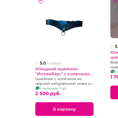
5
Ко
ши
бир
5.0
1 отзыв
оше
Изящний ошейник
хро
В 
"ИнтимХаус" с колечком
1 7
под поводок
ошейник с колечком из
черной натуральной кожи и
синей замшей
В наличии: 1 шт.
2 500 pуб.
В корзину