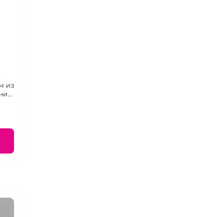
м из
ник