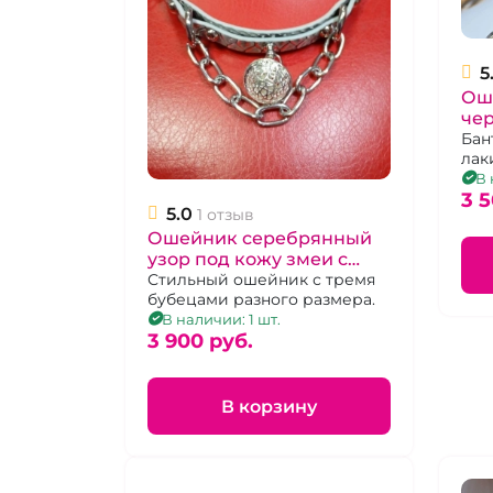
5
Ош
че
ба
Бан
лак
кро
В 
3 5
5.0
1 отзыв
Ошейник серебрянный
узор под кожу змеи с
бубенцами
Стильный ошейник с тремя
бубецами разного размера.
В наличии: 1 шт.
3 900 pуб.
В корзину