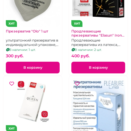
ХИТ
ХИТ
Презерватив "Olo" 1 шт
Продлевающие
презервативы "Elasun" Iron
Man с утолщенной головкой
ультратонкий презерватив в
Продлевающие
2 шт
индивидуальной упаковке,
презервативы из латекса,
смазка на водной основе с
продлевающие, с
В наличии: 1 шт.
В наличии: 2 шт.
гиалуроновой кислотой
утолщённой стенкой 2 шт.
300 pуб.
400 pуб.
В корзину
В корзину
ХИТ