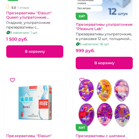
5.0
1 отзыв
Презервативы "Elasun"
ХИТ
Queen ультратонкие
гладкие 12 шт,
Гладкие, ультратонкие
Презервативы ультратонкие
презервативы с
"Pleasure Lab"
увеличенным количеством
В наличии: 1 шт.
Презервативы ультратонкие,
смазки 12 шт.
1 500 pуб.
в упаковке 12 шт, толщиной
0,04 мм.
В наличии: 16 шт.
999 pуб.
В корзину
В корзину
ХИТ
Презервативы "Elasun"
Презервативы с шипами