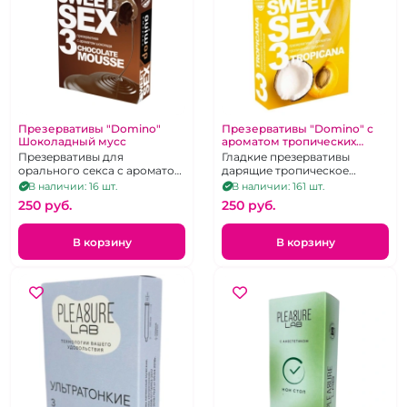
Презервативы "Domino"
Презервативы "Domino" с
Шоколадный мусс
ароматом тропических
фруктов 3 шт
Презервативы для
Гладкие презервативы
орального секса с ароматом
дарящие тропическое
шоколада 3 шт
удовольствие!
В наличии: 16 шт.
В наличии: 161 шт.
250 pуб.
250 pуб.
В корзину
В корзину