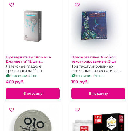
Презервативы "Ромео и
Презервативы "Kimiko"
Джульетта" 12 шт в
текстурированные, 3 шт
ассортименте
Латексные гладкие
Три текстурированных
презервативы, 12 шт
латексных презерватива в
силиконовой смазке с
В наличии: 22 шт.
В наличии: 19 шт.
накопителем
400 pуб.
180 pуб.
В корзину
В корзину