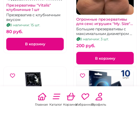
Презервативы "Vitalis"
клубничные 1 шт
Презерватив с клубничным
Огромные презервативы
вкусом
для секс игрушек "My. Size"
В наличии: 15 шт.
72 мм диаметр
Большие презервативы с
80 pуб.
максимальным диаметром и
длиной на крупный член, 1
В наличии: 3 шт.
шт.
В корзину
200 pуб.
В корзину
Главная
Каталог
Корзина
Избранное
Профиль
ХИТ
5.0
3 отзыва
5.0
2 отзыва
Презервативы "My Size" не
Презерватив на палочке 1