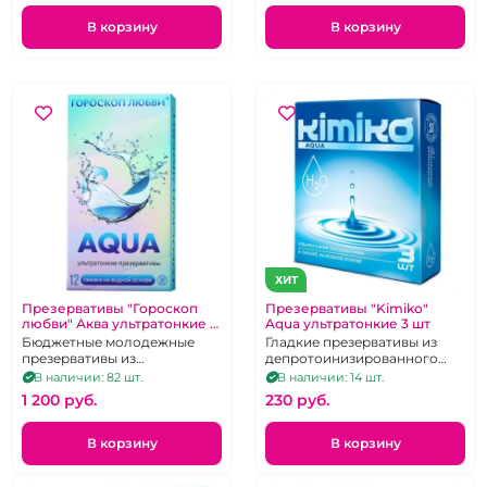
В корзину
В корзину
ХИТ
Презервативы "Гороскоп
Презервативы "Kimiko"
любви" Аква ультратонкие 12
Aqua ультратонкие 3 шт
шт
Бюджетные молодежные
Гладкие презервативы из
презервативы из
депротоинизированного
депротоинизированного
латекса,
В наличии: 82 шт.
В наличии: 14 шт.
латекса
1 200 pуб.
230 pуб.
В корзину
В корзину