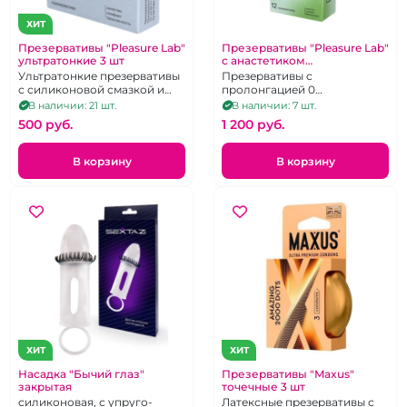
ХИТ
Презервативы "Pleasure Lab"
Презервативы "Pleasure Lab"
ультратонкие 3 шт
с анастетиком
продлевающие, 12 шт
Ультратонкие презервативы
Презервативы с
с силиконовой смазкой и
пролонгацией 0
накопителем
увеличивают время секса
В наличии: 21 шт.
В наличии: 7 шт.
500 pуб.
1 200 pуб.
В корзину
В корзину
ХИТ
ХИТ
Насадка "Бычий глаз"
Презервативы "Maxus"
закрытая
точечные 3 шт
силиконовая, с упруго-
Латексные презервативы с