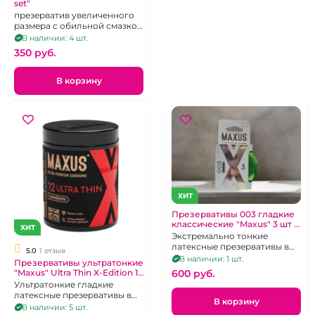
set"
презерватив увеличенного
размера с обильной смазкой
и дополнительным
В наличии: 4 шт.
рельефом для стимуляции
350 pуб.
В корзину
ХИТ
Презервативы 003 гладкие
классические "Maxus" 3 шт в
ХИТ
зеленом металлическом
Экстремально тонкие
кейсе
латексные презервативы в
5.0
1 отзыв
железном кейсе. 3 шт.
В наличии: 1 шт.
Презервативы ультратонкие
"Maxus" Ultra Thin X-Edition 12
600 pуб.
шт в черной банке
Ультратонкие гладкие
латексные презервативы в
В корзину
большой банке. 12 шт.
В наличии: 5 шт.