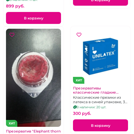
899 pуб.
В корзину
ХИТ
Презервативы
классические гладкие
"Unilatex" Natural Plain 3 шт
Классические презики из
латекса в синей упаковке, 3
шт.
В наличии: 20 шт.
300 pуб.
ХИТ
В корзину
Презерватив "Elephant thorn