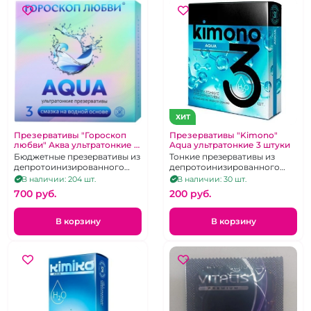
ХИТ
Презервативы "Гороскоп
Презервативы "Kimono"
любви" Аква ультратонкие 3
Aqua ультратонкие 3 штуки
шт
Бюджетные презервативы из
Тонкие презервативы из
депротоинизированного
депротоинизированного
латекса со смазкой на
латекса со смазкой на
В наличии: 204 шт.
В наличии: 30 шт.
водной основе
водной основе
700 pуб.
200 pуб.
В корзину
В корзину