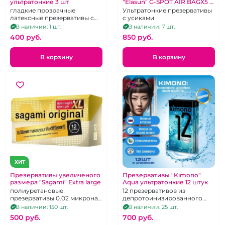
ультратонкие 3 шт
"Elasun" G-SPOT AIR BAGX5 в
кейсе 1 шт
гладкие прозрачные
Ультратонкие презервативы
латексные презервативы с
с усиками
увеличенной смазкой, 3
В наличии: 1 шт.
В наличии: 7 шт.
штуки
400 pуб.
850 pуб.
В корзину
В корзину
ХИТ
Презервативы увеличеного
Презервативы "Kimono"
размера "Sagami" Extra large
Aqua ультратонкие 12 штук
полиуретановые
12 презервативов из
презервативы 0.02 микрона
депротоинизированного
увеличенного размера! Цена
латекса, со смазкой на
В наличии: 150 шт.
В наличии: 25 шт.
за 1 штуку
водной основе
500 pуб.
700 pуб.