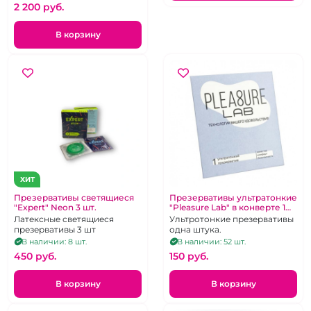
2 200 pуб.
В корзину
ХИТ
Презервативы светящиеся
Презервативы ультратонкие
"Expert" Neon 3 шт.
"Pleasure Lab" в конверте 1
шт
Латексные светящиеся
Ультротонкие презервативы
презервативы 3 шт
одна штука.
В наличии: 8 шт.
В наличии: 52 шт.
450 pуб.
150 pуб.
В корзину
В корзину