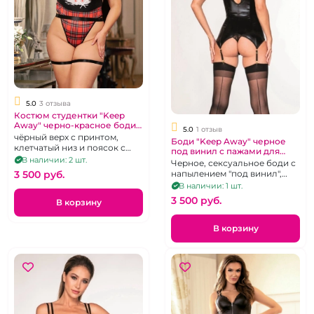
5.0
3 отзыва
Костюм студентки "Keep
Away" черно-красное боди,
5.0
1 отзыв
48-52
чёрный верх с принтом,
Боди "Keep Away" черное
клетчатый низ и поясок с
под винил с пажами для
гартерами
В наличии: 2 шт.
чулок на молнии 44-46
Черное, сексуальное боди с
напылением "под винил",
3 500 pуб.
пажами для чулок и
В наличии: 1 шт.
застёжкой на молнии.
3 500 pуб.
В корзину
В корзину