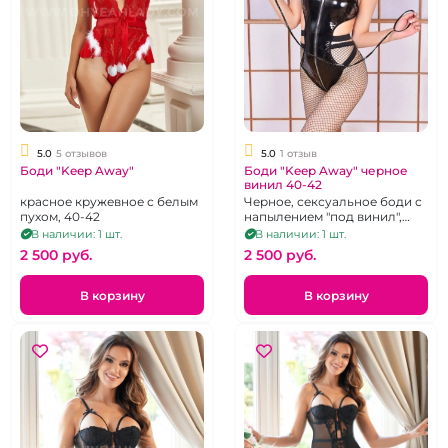
5.0
5 отзывов
5.0
1 отзыв
Боди "Keep Away"
Боди "Keep Away" черное
винил 40-42
красное кружевное с белым
Черное, сексуальное боди с
пухом, 40-42
напылением "под винил",
пажами для чулок и
В наличии: 1 шт.
В наличии: 1 шт.
застёжкой на молнии.
2 500 pуб.
2 500 pуб.
В корзину
В корзину