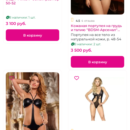
50-52
В наличии: 1 шт.
4.5
4 отзыва
3 100 pуб.
Кожаная портупея на грудь
и талию "BDSM-Арсенал"
черная
Портупея на все тело из
В корзину
натуральной кожи, р. 48-54
В наличии: 2 шт.
3 500 pуб.
В корзину