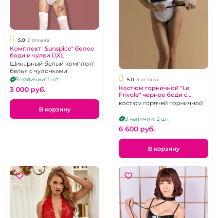
5.0
2 отзыва
Комплект "Sunspice" белое
боди и чулки L\XL
Шикарный белый комплект
белья с чулочками
В наличии: 1 шт.
5.0
3 отзыва
Костюм горничной "Le
3 000 pуб.
Frivole" черное боди с
передником (L/XL)
костюм горячей горничной
В корзину
В наличии: 2 шт.
6 600 pуб.
В корзину