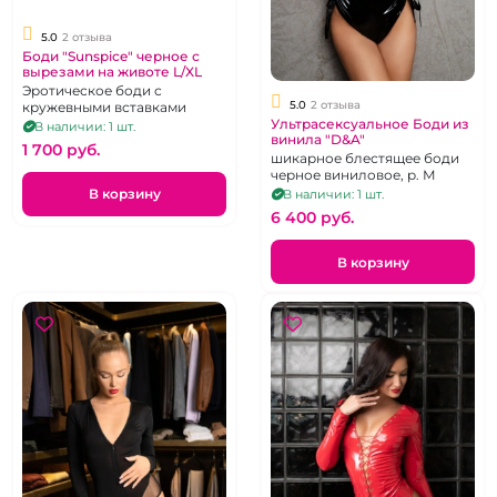
5.0
2 отзыва
Боди "Sunspice" черное с
вырезами на животе L/XL
Эротическое боди с
5.0
2 отзыва
кружевными вставками
Ультрасексуальное Боди из
В наличии: 1 шт.
винила "D&A"
1 700 pуб.
шикарное блестящее боди
черное виниловое, р. М
В корзину
В наличии: 1 шт.
6 400 pуб.
В корзину