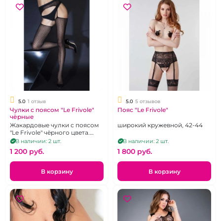
5.0
1 отзыв
5.0
5 отзывов
Чулки с поясом "Le Frivole"
Пояс "Le Frivole"
чёрные
Жакардовые чулки с поясом
широкий кружевной, 42-44
"Le Frivole" чёрного цвета.
р.-2-3
В наличии: 2 шт.
В наличии: 2 шт.
1 200 pуб.
1 800 pуб.
В корзину
В корзину