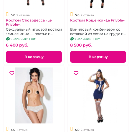
5.0
2 отзыва
5.0
2 отзыва
Костюм Стюардесса «Le
Костюм Кошечки «Le Frivole»
Frivole».
Сексуальный игровой костюм
Виниловый комбинезон со
: синее мини — платье и
вставкой из сетки на груди и
пилотка, р. 48-50.
спине, ушки, р. 42-44
В наличии: 1 шт.
В наличии: 1 шт.
6 400 pуб.
8 500 pуб.
В корзину
В корзину
5.0
1 отзыв
5.0
2 отзыва