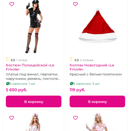
5.0
1 отзыв
5.0
2 отзыва
Костюм Полицейской «Le
Колпак Новогодний «Le
Frivole»
Frivole»
платье под винил, перчатки,
Красный с белым помпоном
наручники, ремень, пистолет,
чулки, р. 46-48
В наличии: 1 шт.
В наличии: 3 шт.
5 650 pуб.
119 pуб.
В корзину
В корзину