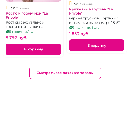
5.0
3 отзыва
5.0
2 отзыва
Кружевные трусики "Le
Костюм горничной "Le
Frivole"
Frivole"
черные трусики-шортики с
Костюм сексуальной
интимным вырезом, р. 48-52
горничной, чулки в
В наличии: 1 шт.
комплекте.
В наличии: 1 шт.
1 850 pуб.
5 797 pуб.
В корзину
В корзину
Смотреть все похожие товары