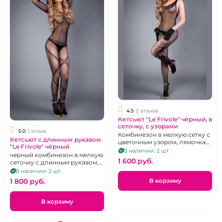
4.5
2 отзыва
Кетсьют "Le Frivole" чёрный, в
сеточку, с узорами
5.0
1 отзыв
Комбинезон в мелкую сетку с
Кетсьют с длинным рукавом
цветочным узором, лямочка
"Le Frivole" чёрный
на одно плечо, р. 42-48
В наличии: 2 шт.
черный комбинезон в мелкую
1 600 pуб.
сеточку с длинным рукавом,
р. 42-48
В наличии: 2 шт.
В корзину
1 800 pуб.
В корзину