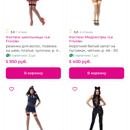
5.0
1 отзыв
5.0
4 отзыва
Костюм школьницы «Le
Костюм Медсестры «Le
Frivole»
Frivole»
резинки для волос, повязка
Короткий белый халат на
на шею, платье, чулочки, р. 42
пуговках, чепчик, р. 46 – 50
– 44
В наличии: 2 шт.
В наличии: 1 шт.
5 950 pуб.
5 400 pуб.
В корзину
В корзину