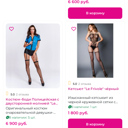
6 600 pуб.
В корзину
5.0
2 отзыва
Кетсьют "Le Frivole" чёрный
5.0
2 отзыва
Изысканный кэтсьюит из
Костюм-боди Полицейская с
черной кружевной сетки с
двусторонней молнией "Le
чулкам,42-48
В наличии: 1 шт.
Frivole"
Оригинальный костюм
очаровательной девушки-
1 800 pуб.
служителя закона, р. 44-46
В наличии: 5 шт.
6 900 pуб.
В корзину