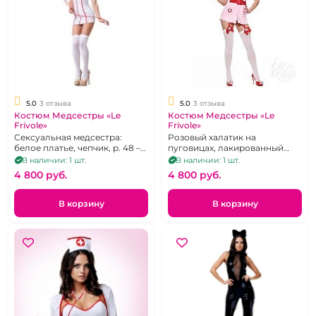
5.0
3 отзыва
5.0
3 отзыва
Костюм Медсестры «Le
Костюм Медсестры «Le
Frivole»
Frivole»
Сексуальная медсестра:
Розовый халатик на
белое платье, чепчик, р. 48 –
пуговицах, лакированный
50
пояс, чепчик, пажи для чулок,
В наличии: 1 шт.
В наличии: 1 шт.
р. 44 – 46.
4 800 pуб.
4 800 pуб.
В корзину
В корзину