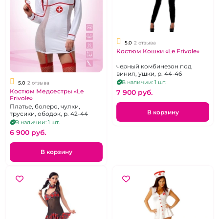
5.0
2 отзыва
Костюм Кошки «Le Frivole»
черный комбинезон под
винил, ушки, р. 44-46
В наличии: 1 шт.
5.0
2 отзыва
Костюм Медсестры «Le
7 900 pуб.
Frivole»
Платье, болеро, чулки,
В корзину
трусики, ободок, р. 42-44
В наличии: 1 шт.
6 900 pуб.
В корзину