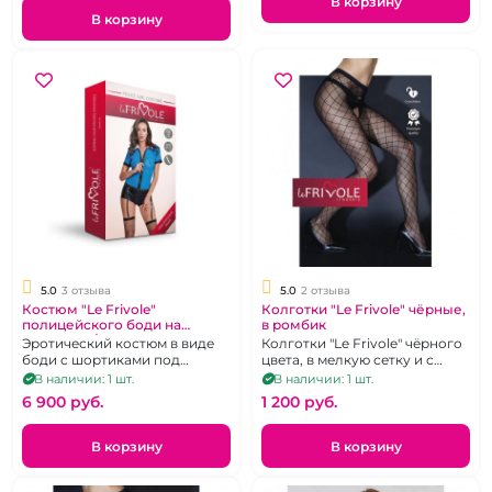
В корзину
В корзину
5.0
3 отзыва
5.0
2 отзыва
Костюм "Le Frivole"
Колготки "Le Frivole" чёрные,
полицейского боди на
в ромбик
молнии (L/XL)
Эротический костюм в виде
Колготки "Le Frivole" чёрного
боди с шортиками под
цвета, в мелкую сетку и с
винил.Размер 48-50
рисунком ромбик.р. 2-3
В наличии: 1 шт.
В наличии: 1 шт.
6 900 pуб.
1 200 pуб.
В корзину
В корзину