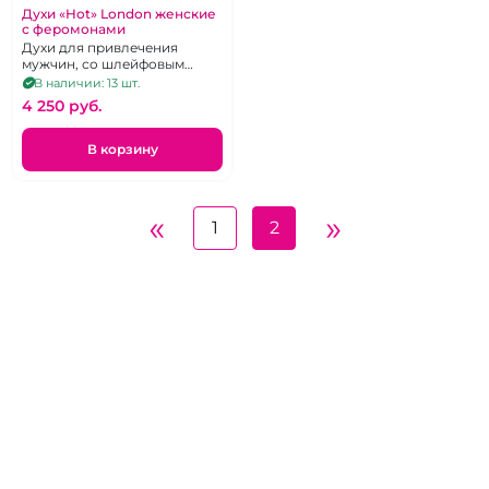
Духи «Hot» London женские
с феромонами
Духи для привлечения
мужчин, со шлейфовым
ароматом, высоко
В наличии: 13 шт.
концентированные, 30 мл.
4 250 pуб.
В корзину
«
»
1
2