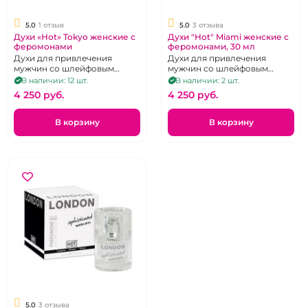
5.0
1 отзыв
5.0
3 отзыва
Духи «Hot» Tokyo женские с
Духи "Hot" Miami женские с
феромонами
феромонами, 30 мл
Духи для привлечения
Духи для привлечения
мужчин со шлейфовым
мужчин со шлейфовым
ароматом, 30 мл.
ароматом, 30 мл.
В наличии: 12 шт.
В наличии: 2 шт.
4 250 pуб.
4 250 pуб.
В корзину
В корзину
5.0
3 отзыва