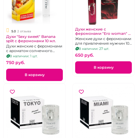
Духи женские с
5.0
2 отзыва
феромонами "Ero woman" в
Духи "Sexy sweet" Banana
ассортименте 10 мл
Женские духи с феромонами
split с феромонами 10 мл.
для привлечения мужчин 10
Духи женские с феромонами
мг.
В наличии: 27 шт.
с ароматом солнечного
650 pуб.
банана.
В наличии: 1 шт.
750 pуб.
В корзину
В корзину