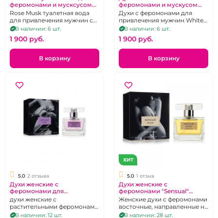
феромонами и мусксусом
феромонами и мускусом
"XXI Century" Розовый
"XXI Century" Белый Мускус
Rose Musk туалетная вода
Духи с феромонами для
мускус 100 мл
100 мл
для привлечения мужчин с
привлечения мужчин White
цеветином 100 мл.
Musk
В наличии: 6 шт.
В наличии: 6 шт.
1 900 pуб.
1 900 pуб.
В корзину
В корзину
ХИТ
5.0
2 отзыва
5.0
1 отзыв
Духи женские с
Духи женские с
феромонами для
феромонами "Sensual"
привлечения мужчин
Dream 55 мл
духи женские с
Женские духи с феромонами
"Sensual" Touch
растительными феромонами
восточные, направленные на
Цеветин, 55 мл
привлечение внимания
В наличии: 12 шт.
В наличии: 28 шт.