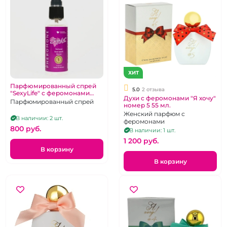
ХИТ
Парфюмированный спрей
5.0
2 отзыва
"SexyLife" с феромонами
Духи с феромонами "Я хочу"
женский № 32
Парфюмированный спрей
номер 5 55 мл.
Женский парфюм с
В наличии: 2 шт.
феромонами
800 pуб.
В наличии: 1 шт.
1 200 pуб.
В корзину
В корзину