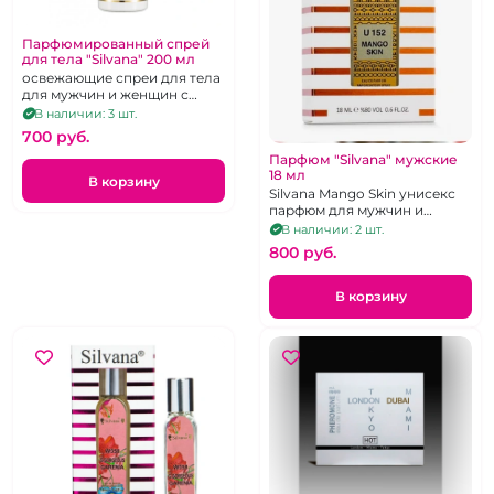
Парфюмированный спрей
для тела "Silvana" 200 мл
освежающие спреи для тела
для мужчин и женщин с
приятным ароматом в
В наличии: 3 шт.
ассортименте
700 pуб.
Парфюм "Silvana" мужские
18 мл
В корзину
Silvana Mango Skin унисекс
парфюм для мужчин и
женщин
В наличии: 2 шт.
800 pуб.
В корзину