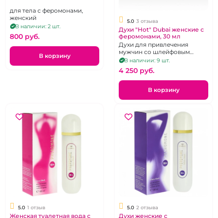
для тела с феромонами,
женский
5.0
3 отзыва
В наличии: 2 шт.
Духи "Hot" Dubai женские с
800 pуб.
феромонами, 30 мл
Духи для привлечения
мужчин со шлейфовым
В корзину
ароматом, 30 мл.
В наличии: 9 шт.
4 250 pуб.
В корзину
5.0
1 отзыв
5.0
2 отзыва
Женская туалетная вода с
Духи женские с