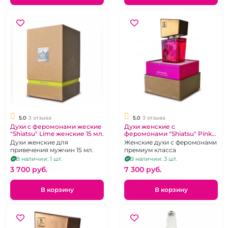
5.0
3 отзыва
5.0
3 отзыва
Духи с феромонами жеские
Духи женские с
"Shiatsu" Lime женские 15 мл.
феромонами "Shiatsu" Pink
50 мл.
Духи женские для
Женские духи с феромонами
привечения мужчин 15 мл.
премиум класса
В наличии: 1 шт.
В наличии: 3 шт.
3 700 pуб.
7 300 pуб.
В корзину
В корзину