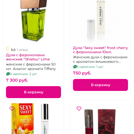
Духи "Sexy sweet" frost cherry
5.0
1 отзыв
с феромонами 10мл.
Духи с феромонами
Женские духи с феромонами
женские "Shiatsu" Lime
с ароматом вишеневого
женские с феромонами 50
мороженого.
В наличии: 1 шт.
мл. Аналог аромата Tiffany
750 pуб.
В наличии: 2 шт.
7 300 pуб.
В корзину
В корзину