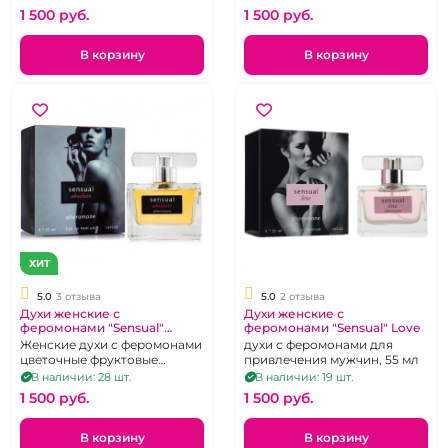
противоположного пола,
1 500 pуб.
1 500 pуб.
усиление сексуального
влечения.
В корзину
В корзину
ХИТ
5.0
3 отзыва
5.0
2 отзыва
Духи женские с
Духи женские с
феромонами "Sensual"
феромонами "Sensual" Love
Absolute 55 мл
Женские духи с феромонами
духи с феромонами для
цветочные фруктовые
привлечения мужчин, 55 мл
мускусные, направленные на
В наличии: 28 шт.
В наличии: 19 шт.
привлечение внимания
1 500 pуб.
1 500 pуб.
противоположного пола,
усиление сексуального
влечения.
В корзину
В корзину