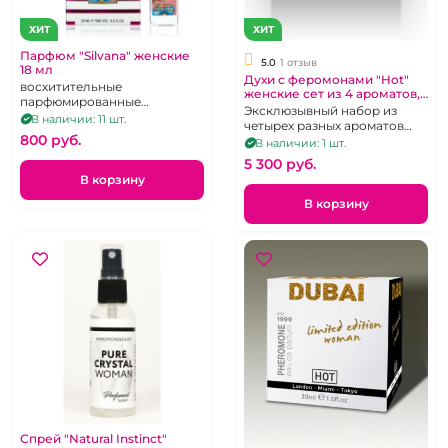
ХИТ
ХИТ
Парфюм "Silvana" женские
5.0
1 отзыв
18 мл
Духи с феромонами "Hot"
восхитительные
женские сет из 4 ароматов,
парфюмированные
4х5 мл
Эксклюзывный набор из
композиции для
В наличии: 11 шт.
четырех разных ароматов
привлечения мужчин,
800 pуб.
небольшого размера.
В наличии: 1 шт.
ароматы в ассортименте, 18
Объем-5мл.
мл
5 300 pуб.
В корзину
В корзину
Спрей "Natural Instinct"